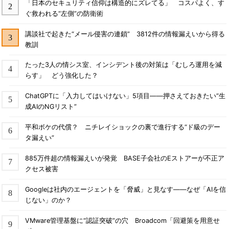
「日本のセキュリティ信仰は構造的にズレてる」 コスパよく、す
ぐ救われる“左側”の防衛術
講談社で起きた“メール侵害の連鎖” 3812件の情報漏えいから得る
教訓
たった3人の情シス室、インシデント後の対策は「むしろ運用を減
らす」 どう強化した？
ChatGPTに「入力してはいけない」5項目――押さえておきたい“生
成AIのNGリスト”
平和ボケの代償？ ニチレイショックの裏で進行する“ド級のデー
タ漏えい”
885万件超の情報漏えいが発覚 BASE子会社のEストアーが不正ア
クセス被害
Googleは社内のエージェントを「脅威」と見なす――なぜ「AIを信
じない」のか？
VMware管理基盤に“認証突破”の穴 Broadcom「回避策を用意せ