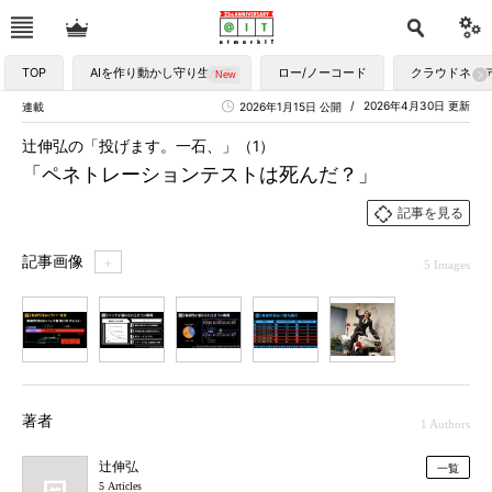
TOP
AIを作り動かし守り生かす
ロー/ノーコード
クラウドネイ
2026年4月30日 更新
連載
2026年1月15日 公開
辻伸弘の「投げます。一石、」（1）
「ペネトレーションテストは死んだ？」
記事を見る
記事画像
＋
5 Images
1
2
3
4
5
著者
1 Authors
辻伸弘
一覧
5 Articles