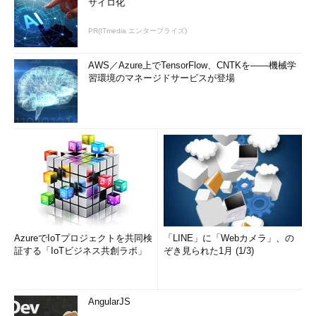
サイロ化
PR(ITmedia エンタープライズ)
AWS／Azure上でTensorFlow、CNTKを――機械学
習環境のマネージドサービスが登場
AzureでIoTプロジェクトを共同検
「LINE」に「Webカメラ」、の
証する「IoTビジネス共創ラボ」
ぞき見られた1月 (1/3)
AngularJS