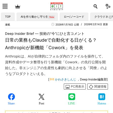
TOP
AIを作り動かし守り生かす
ロー/ノーコード
クラウドネイ
2026年2月14日 更新
連載
2026年1月16日 公開
Deep Insider Brief ― 技術の“今”にひと言コメント
日常の業務もClaudeで自動化する日がくる？
Anthropicが新機能「Cowork」を発表
Anthropicは、AIが自律的にフォルダ内のファイルを操作して、
資料作成やデータ整理を行う新機能「Cowork」の先行公開を開
始した。非エンジニアの生産性も劇的に向上させる「同僚」のよ
うなプロダクトといえる。
[
かわさきしんじ
，Deep Insider編集部]
PC用表示
関連情報
Share
Post
LINE
Hatena