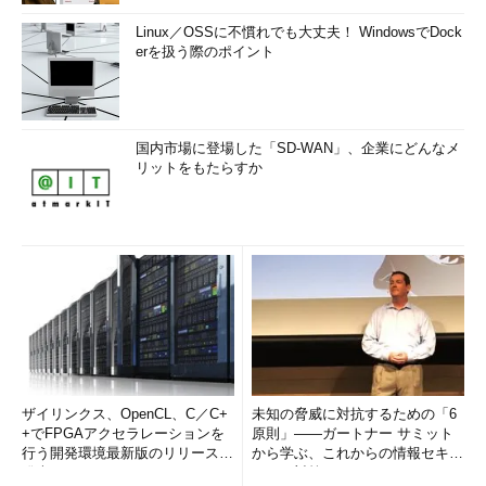
Linux／OSSに不慣れでも大丈夫！ WindowsでDock
erを扱う際のポイント
国内市場に登場した「SD-WAN」、企業にどんなメ
リットをもたらすか
ザイリンクス、OpenCL、C／C+
未知の脅威に対抗するための「6
+でFPGAアクセラレーションを
原則」――ガートナー サミット
行う開発環境最新版のリリースを
から学ぶ、これからの情報セキュ
発表
リティ対策