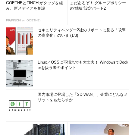
GOETHEとFINCHIがタッグを組
まだあるぞ！ グループポリシー
み、新メディアを創設
の“鉄板”設定パート2
PR(FINCHI on GOETHE)
セキュリティベンダー2社のリポートに見る「攻撃
の高度化」のいま (1/3)
Linux／OSSに不慣れでも大丈夫！ WindowsでDock
erを扱う際のポイント
国内市場に登場した「SD-WAN」、企業にどんなメ
リットをもたらすか