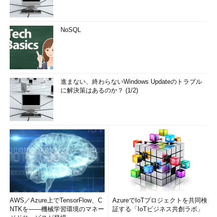
NoSQL
進まない、終わらないWindows Updateのトラブル
に解決策はあるのか？ (1/2)
AWS／Azure上でTensorFlow、C
AzureでIoTプロジェクトを共同検
NTKを――機械学習環境のマネー
証する「IoTビジネス共創ラボ」