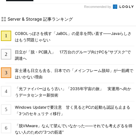
Recommended by
Server & Storage 記事ランキング
COBOLっぽさを残す「JaBOL」の是非を問い直す――Javaらしさ
はもう問題じゃない
日立が「脱・PC購入」 17万台のグループ向けPCを“サブスク”で
調達へ
富士通も日立も去る、日本での「メインフレーム脱却」が一筋縄で
はいかない理由
「光ファイバーはもう古い」「2035年宇宙の旅」 実運用へ向か
うデータセンター新技術
Windows Updateで要注意 甘く見るとPCの起動も認証も止まる
「3つのセキュリティ移行」
「脱VMware」なんて望んでいなかった――それでも考えざるを得
ない人のための“3つの筋道”