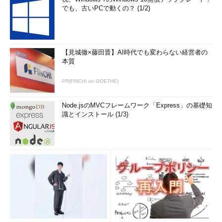
でも、古いPCで動くの？ (1/2)
【見城徹×藤田晋】AI時代でも変わらない経営者の
本質
PR(FINCHI on GOETHE)
Node.jsのMVCフレームワーク「Express」の基礎知
識とインストール (1/3)