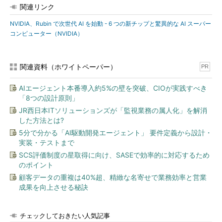
関連リンク
NVIDIA、Rubin で次世代 AI を始動 - 6 つの新チップと驚異的な AI スーパー
コンピューター（NVIDIA）
関連資料（ホワイトペーパー）
PR
AIエージェント本番導入約5%の壁を突破、CIOが実践すべき
「8つの設計原則」
JR西日本ITソリューションズが「監視業務の属人化」を解消
した方法とは?
5分で分かる「AI駆動開発エージェント」 要件定義から設計・
実装・テストまで
SCS評価制度の星取得に向け、SASEで効率的に対応するため
のポイント
顧客データの重複は40%超、精緻な名寄せで業務効率と営業
成果を向上させる秘訣
チェックしておきたい人気記事