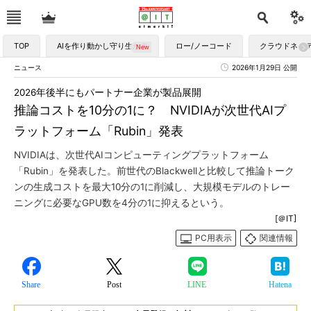
TOP
AIを作り動かし守り生かす
ロー/ノーコード
クラウドネイ
ニュース
2026年1月29日 公開
2026年後半にもパートナー企業が製品展開
推論コストを10分の1に？ NVIDIAが次世代AIプ
ラットフォーム「Rubin」発表
NVIDIAは、次世代AIコンピューティングプラットフォーム
「Rubin」を発表した。前世代のBlackwellと比較して推論トーク
ンの生成コストを最大10分の1に削減し、大規模モデルのトレー
ニングに必要なGPU数を4分の1に抑えるという。
[＠IT]
PC用表示
関連情報
Share
Post
LINE
Hatena