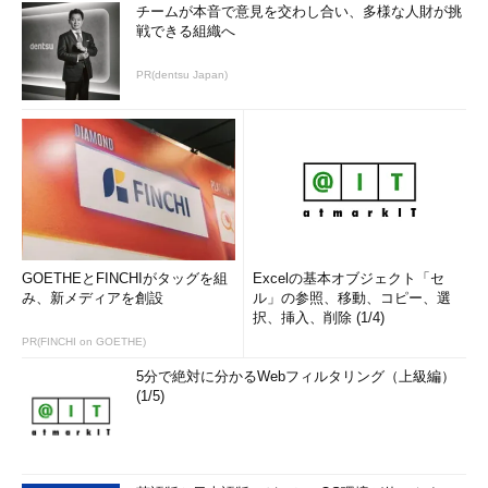
チームが本音で意見を交わし合い、多様な人財が挑
戦できる組織へ
PR(dentsu Japan)
GOETHEとFINCHIがタッグを組
Excelの基本オブジェクト「セ
み、新メディアを創設
ル」の参照、移動、コピー、選
択、挿入、削除 (1/4)
PR(FINCHI on GOETHE)
5分で絶対に分かるWebフィルタリング（上級編）
(1/5)