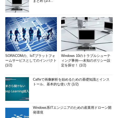
まとめ (1/3...
SORACOMの、IoTプラットフォ
Windows 10のトラブルシューテ
ームサービスとしてのインパクト
ィング事例──未知のポリシー設
(1/2)
定を探せ！ (1/2)
Caffeで画像解析を始めるための基礎知識とインス
トール、基本的な使い方 (1/2)
Windows系ITエンジニアのための産業用ドローン開
発環境