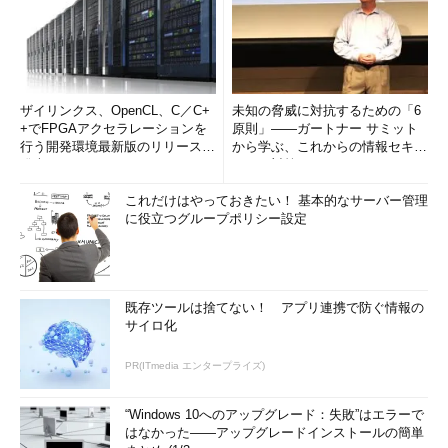
ザイリンクス、OpenCL、C／C+
未知の脅威に対抗するための「6
+でFPGAアクセラレーションを
原則」――ガートナー サミット
行う開発環境最新版のリリースを
から学ぶ、これからの情報セキュ
発表
リティ対策
これだけはやっておきたい！ 基本的なサーバー管理
に役立つグループポリシー設定
既存ツールは捨てない！ アプリ連携で防ぐ情報の
サイロ化
PR(ITmedia エンタープライズ)
“Windows 10へのアップグレード：失敗”はエラーで
はなかった――アップグレードインストールの簡単