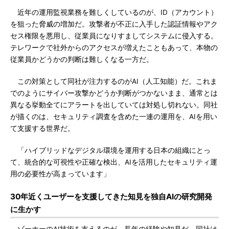
近年の運用監視業務を難しくしているのが、ID（アカウント）
を狙った脅威の増加だ。攻撃者が不正に入手した認証情報やアク
セス権限を悪用し、従業員になりすましてシステムに侵入する。
テレワークで社外からのアクセスが増えたこともあって、本物の
従業員かどうかの判断は難しくなる一方だ。
この対策として同社が注力するのがAI（人工知能）だ。これま
でのようにサイバー攻撃かどうか判断がつかないまま、通常とは
異なる挙動全てにアラートを出していては対処し切れない。同社
が描くのは、セキュリティ調査を含めた一連の運用を、AIを用い
て支援する世界だ。
「ハイブリッドなデジタル環境を運用する日本の組織にとっ
て、統合的な可視性や正確な検出、AIを活用したセキュリティ運
用の必要性が高まっています」
30年近くユーザーを支援してきた知見を独自AIの研究開発
に生かす