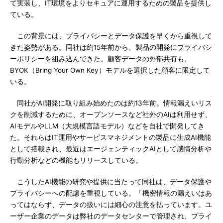
て実装し、IT環境をよりセキュアに運用するための製品を提供し
ている。
この背景には、プライバシーとデータ保護を早くから重視して
きた姿勢がある。同社は約15年前から、製品の開発にプライバシ
ーポリシーを組み込んできた。顧客データの外部共有も、
BYOK（Bring Your Own Key）モデルを選択した顧客に限定して
いる。
同社がAI開発に取り組み始めたのは約13年前。情報漏えいリス
クを削減するために、オープンソースなど社外のAIは利用せず、
AIモデルやLLM（大規模言語モデル）などを自社で開発してき
た。それらはIT運用やサービスマネジメントの製品に生成AI機能
として搭載され、最近はエージェンティックAIとして感情分析や
行動分析などの機能もリリースしている。
こうしたAI機能の研究や提供に当たって同社は、データ保護や
プライバシーへの配慮を重視している。「機密情報の漏えいはあ
ってはならず、データの扱いには細心の注意を払っています。ユ
ーザー企業のデータは弊社のデータセンターで管理され、プライ