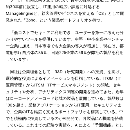
ゾーホーのAI技術を支えるのが、長年の経験や知見だ。同社は
約30年前に設立し、IT運用の幅広い課題に対処する
ManageEngineと、顧客管理やビジネスを支える「OS」として開
発された「Zoho」という製品ポートフォリオを持つ。
「低コストでセキュアに利用でき、ユーザーを第一に考えた分
かりやすいツールを提供しています。中堅・中小企業やベンチャ
ー企業に加え、日本市場でも大企業の導入が増加し、現在は、都
道府県庁自治体の85％、日経225企業の56％が弊社の製品を利用
しています」
同社は企業理念として「R&D（研究開発）への投資」を掲げ、
継続的な投資によるイノベーションを目指している。ITOM（IT
運用管理）からITSM（ITサービスマネジメント）の領域、セキ
ュリティや分析、アナリティクス関連の開発を進めてきた。近年
はローコード／ノーコード領域の製品も展開している。製品数は
100を超え、業務アプリケーションからIT運用、セキュリティま
で、企業のITを幅広く支えるポートフォリオを構築している。中
でも積極的に投資しているのがAI開発で、各製品にAI機能を搭載
している。これまでの経験や実績を、AIによる「予測機能」とし