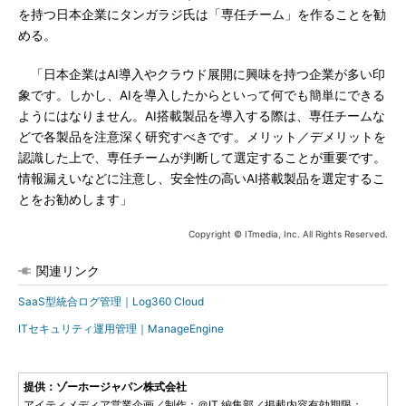
を持つ日本企業にタンガラジ氏は「専任チーム」を作ることを勧
める。
「日本企業はAI導入やクラウド展開に興味を持つ企業が多い印
象です。しかし、AIを導入したからといって何でも簡単にできる
ようにはなりません。AI搭載製品を導入する際は、専任チームな
どで各製品を注意深く研究すべきです。メリット／デメリットを
認識した上で、専任チームが判断して選定することが重要です。
情報漏えいなどに注意し、安全性の高いAI搭載製品を選定するこ
とをお勧めします」
Copyright © ITmedia, Inc. All Rights Reserved.
関連リンク
SaaS型統合ログ管理｜Log360 Cloud
ITセキュリティ運用管理｜ManageEngine
提供：ゾーホージャパン株式会社
アイティメディア営業企画／制作：＠IT 編集部／掲載内容有効期限：