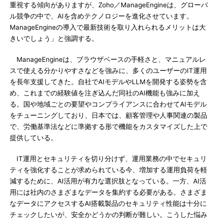
重視する傾向がありますが、Zoho／ManageEngineは、グローバ
ル競争の中で、AIを含めテクノロジーを進化させています。
ManageEngineの導入で最新技術を取り入れられるメリットは大
きいでしょう」と強調する。
ManageEngineは、ブラウザベースの手軽さと、マニュアルレ
スで使える分かりやすさなどを強みに、多くのユーザーのIT運用
を長年支援してきた。自社でAIモデルやLLMを開発する姿勢を含
め、これまでの経験値を注ぎ込んだ同社のAI機能も強みに加え
る。国や地域ごとの要望やコンプライアンスに合わせてAIモデル
をチューニングしており、日本では、顧客管理や人事関連の製品
で、労働基準法などに準拠する形で機能をカスタマイズした上で
提供している。
IT運用とセキュリティを切り分けず、運用業務の中でセキュリ
ティを強化することが求められている今、増加する運用負荷を軽
減するために、AI活用が有力な選択肢となっている。一方、AI活
用には社内のさまざまなデータを集約する必要がある。さまざま
なデータにアクセスするAI搭載製品のセキュリティ性能は十分に
チェックしたいが、安全かどうかの判断が難しい。こうした悩み