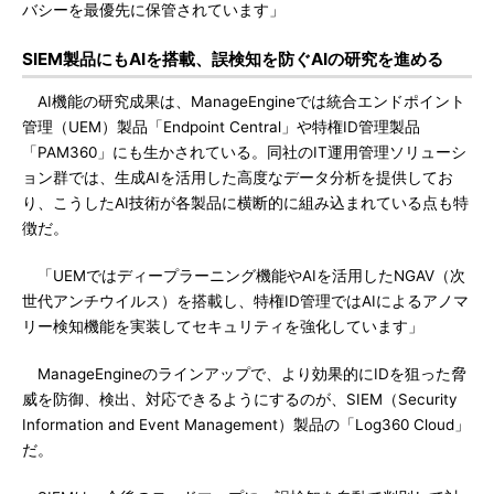
バシーを最優先に保管されています」
SIEM製品にもAIを搭載、誤検知を防ぐAIの研究を進める
AI機能の研究成果は、ManageEngineでは統合エンドポイント
管理（UEM）製品「Endpoint Central」や特権ID管理製品
「PAM360」にも生かされている。同社のIT運用管理ソリューシ
ョン群では、生成AIを活用した高度なデータ分析を提供してお
り、こうしたAI技術が各製品に横断的に組み込まれている点も特
徴だ。
「UEMではディープラーニング機能やAIを活用したNGAV（次
世代アンチウイルス）を搭載し、特権ID管理ではAIによるアノマ
リー検知機能を実装してセキュリティを強化しています」
ManageEngineのラインアップで、より効果的にIDを狙った脅
威を防御、検出、対応できるようにするのが、SIEM（Security
Information and Event Management）製品の「Log360 Cloud」
だ。