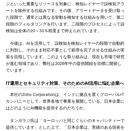
ジといった重要なリソースを対象に、検知レイヤーで誤検知アラ
ートを除外する仕組みです。その後、アラートデータを受け取っ
た段階で、通常とは異なる挙動を検知する仕組みを用いて、第二
段階のフィルタリングを行います。二段階のプロセスによって誤
検知は全体の20～30％程度まで抑えられています。
今後は、AIを活用して、誤検知を検知レイヤーの段階で自動的
に判別し、そのまま対応不要として処理を完了させる仕組みの実
装を目指しています。このような取り組みは、現在も市場で研究
が進む領域であり、弊社は2026年中の提供開始を目標に開発し
ています」
IT運用とセキュリティ対策、そのためのAI活用に悩む企業へ
本社のZoho Corporationは、インドに拠点を置くグローバルIT
カンパニーとして、世界各地で事業を展開している。日本企業に
はどのようにAI機能を提供するのだろうか。
タンガラジ氏は「ヨーロッパと同じぐらいのキャパシティーで
提供しています」とした上で、「日本企業は、実績のある技術を