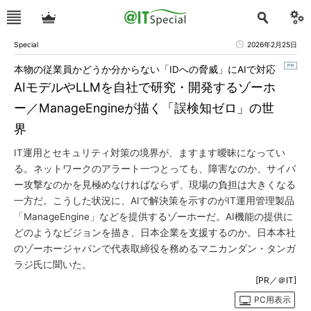
Special
2026年2月25日
本物の従業員かどうか分からない「IDへの脅威」にAIで対応
AIモデルやLLMを自社で研究・開発するゾーホ
ー／ManageEngineが描く「誤検知ゼロ」の世
界
IT運用とセキュリティ対策の境界が、ますます曖昧になってい
る。ネットワークのアラート一つとっても、障害なのか、サイバ
ー攻撃なのかを見極めなければならず、現場の負担は大きくなる
一方だ。こうした状況に、AIで解決策を示すのがIT運用管理製品
「ManageEngine」などを提供するゾーホーだ。AI機能の提供に
どのようなビジョンを描き、日本企業を支援するのか。日本本社
のゾーホージャパンで代表取締役を務めるマニカンダン・タンガ
ラジ氏に聞いた。
[PR／＠IT]
PC用表示