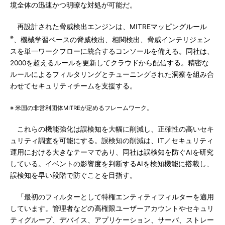
境全体の迅速かつ明瞭な対処が可能だ。
再設計された脅威検出エンジンは、MITREマッピングルール
※
、機械学習ベースの脅威検出、相関検出、脅威インテリジェン
スを単一ワークフローに統合するコンソールを備える。同社は、
2000を超えるルールを更新してクラウドから配信する。精密な
ルールによるフィルタリングとチューニングされた洞察を組み合
わせてセキュリティチームを支援する。
※ 米国の非営利団体MITREが定めるフレームワーク。
これらの機能強化は誤検知を大幅に削減し、正確性の高いセキ
ュリティ調査を可能にする。誤検知の削減は、IT／セキュリティ
運用における大きなテーマであり、同社は誤検知を防ぐAIを研究
している。イベントの影響度を判断するAIを検知機能に搭載し、
誤検知を早い段階で防ぐことを目指す。
「最初のフィルターとして特権エンティティフィルターを適用
しています。管理者などの高権限ユーザーアカウントやセキュリ
ティグループ、デバイス、アプリケーション、サーバ、ストレー