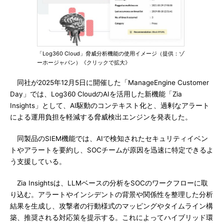
「Log360 Cloud」脅威分析機能の使用イメージ（提供：ゾ
ーホージャパン）《クリックで拡大》
同社が2025年12月5日に開催した「ManageEngine Customer
Day」では、Log360 CloudのAIを活用した新機能「Zia
Insights」として、AI駆動のコンテキスト化と、過剰なアラート
による運用負担を軽減する脅威検出エンジンを発表した。
同製品のSIEM機能では、AIで検知されたセキュリティイベン
トやアラートを要約し、SOCチームが原因を迅速に特定できるよ
う支援している。
Zia Insightsは、LLMベースの分析をSOCのワークフローに取
り込む。アラートやインシデントの背景や関係性を整理した分析
結果を生成し、攻撃者の行動様式のマッピングやタイムライン構
築、推奨される対応策を提示する。これによってハイブリッド環