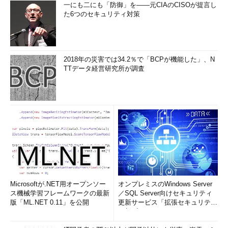
一にも二にも「防御」を――元CIAのCISOが提言し
た6つのセキュリティ対策
2018年の災害では34.2％で「BCPが機能した」、N
TTデータ経営研究所が調査
Microsoftが.NET用オープンソー
オンプレミスのWindows Server
ス機械学習フレームワークの最新
／SQL Server向けセキュリティ
版「ML.NET 0.11」を公開
更新サービス「拡張セキュリティ
更新プログ...