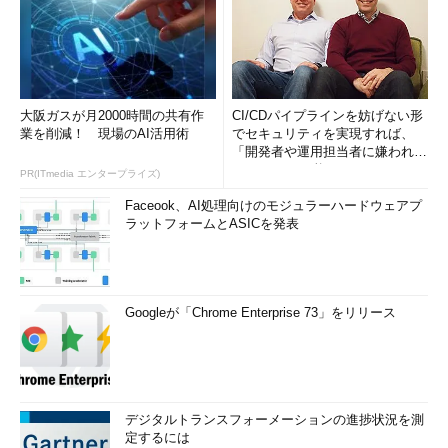
大阪ガスが月2000時間の共有作
CI/CDパイプラインを妨げない形
業を削減！ 現場のAI活用術
でセキュリティを実現すれば、
「開発者や運用担当者に嫌われな
いWAF」は可能か
PR(ITmedia エンタープライズ)
Faceook、AI処理向けのモジュラーハードウェアプ
ラットフォームとASICを発表
Googleが「Chrome Enterprise 73」をリリース
デジタルトランスフォーメーションの進捗状況を測
定するには