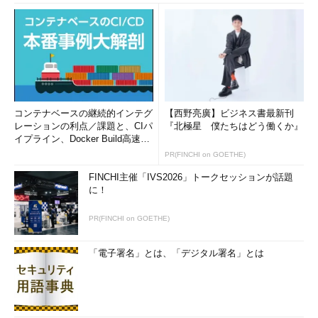
コンテナベースの継続的インテグ
【西野亮廣】ビジネス書最新刊
レーションの利点／課題と、CIパ
『北極星 僕たちはどう働くか』
イプライン、Docker Build高速化
のコツ (1/2...
PR(FINCHI on GOETHE)
FINCHI主催「IVS2026」トークセッションが話題
に！
PR(FINCHI on GOETHE)
「電子署名」とは、「デジタル署名」とは