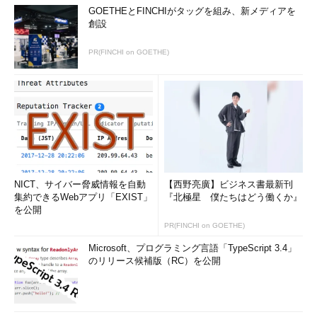
GOETHEとFINCHIがタッグを組み、新メディアを
創設
PR(FINCHI on GOETHE)
NICT、サイバー脅威情報を自動
【西野亮廣】ビジネス書最新刊
集約できるWebアプリ「EXIST」
『北極星 僕たちはどう働くか』
を公開
PR(FINCHI on GOETHE)
Microsoft、プログラミング言語「TypeScript 3.4」
のリリース候補版（RC）を公開