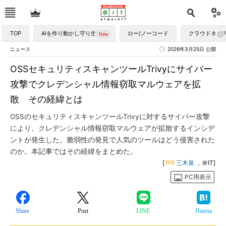
TOP
AIを作り動かし守り生かす
ロー/ノーコード
クラウドネイ
ニュース
2026年3月25日 公開
OSSセキュリティスキャンツールTrivyにサイバー
攻撃でクレデンシャル情報窃取マルウェアを拡
散 その経緯とは
OSSのセキュリティスキャンツールTrivyに対するサイバー攻撃
により、クレデンシャル情報窃取マルウェアが拡散するインシデ
ントが発生した。脆弱性の発見で人気のツールはどう侵害された
のか。本記事ではその経緯をまとめた。
[
三木泉
，＠IT]
PC用表示
Share
Post
LINE
Hatena