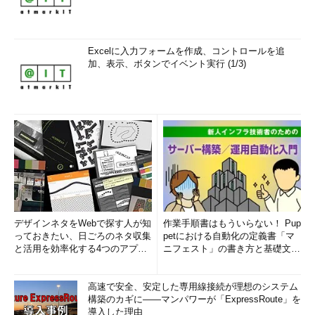
Excelに入力フォームを作成、コントロールを追
加、表示、ボタンでイベント実行 (1/3)
デザインネタをWebで探す人が知
作業手順書はもういらない！ Pup
っておきたい、日ごろのネタ収集
petにおける自動化の定義書「マ
と活用を効率化する4つのアプリ
ニフェスト」の書き方と基礎文法
(1/3)
まとめ (1/5)
高速で安全、安定した専用線接続が理想のシステム
構築のカギに――マンパワーが「ExpressRoute」を
導入した理由