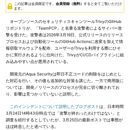
この記事は会員限定です。
会員登録（無料）
すると全てご覧いただけ
ます。
オープンソースのセキュリティスキャンツールTrivyのGitHub
リポジトリが、「TeamPCP」と名乗る攻撃者によるサイバー攻
撃を受けた。攻撃者は2026年3月19日、公式リリースのリリース
プロセスおよび自動化ツールのGitHub Actionsに改変を加えて情
報窃取マルウェアを配布、ユーザーがTrivyを利用する際にひそ
かに実行されるように仕向けた。TrivyがCI/CDパイプラインに組
み込みやすい点が悪用されている。
開発元のAqua Securityは即日不正コードの削除をはじめとし
た対応を行い、その後も追加的な対策を講じた。一方で商用版に
ついては、開発／リリースのプロセスが完全に切り離されてお
り、影響は見つかっていないと説明した。
このインシデントについて説明したブログポスト
は、日本時間
3月24日14時43分時点では「攻撃が終わったわけではない」と
調査を続行するとしていたが、3月25日の最新ポストでは事態が
ほぼ終息したと述べている。