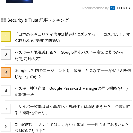
Recommended by
Security & Trust 記事ランキング
「日本のセキュリティ信仰は構造的にズレてる」 コスパよく、す
ぐ救われる“左側”の防衛術
パスキー万能説破れる？ Google同期パスキー実装に見つかっ
た“想定外の穴”
Googleは社内のエージェントを「脅威」と見なす――なぜ「AIを信
じない」のか？
パスキー神話崩壊 Google Password Managerの同期機能を狙う
新攻撃手法
「サイバー攻撃は日々高度化・複雑化」は聞き飽きた？ 企業が陥
る「複雑化のわな」
ChatGPTに「入力してはいけない」5項目――押さえておきたい“生
成AIのNGリスト”