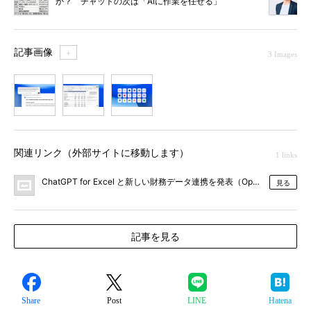
か？ チャットの次は「AIに作業を任せる」
時代へ（Cowork活用編）
記事画像
＋
3 Images
1
2
3
関連リンク（外部サイトに移動します）
1 links
ChatGPT for Excel と新しい財務データ連携を発表（OpenAI）
見る
記事を見る
Share
Post
LINE
Hatena