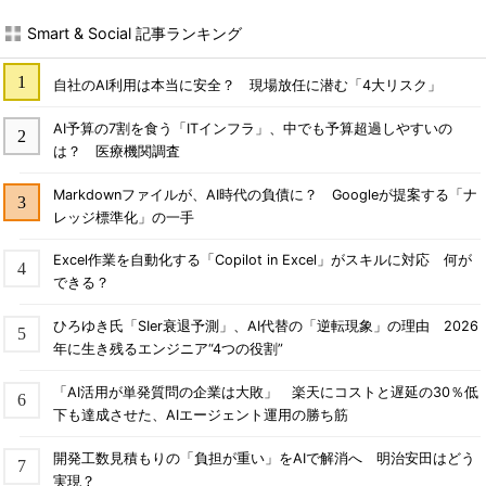
Smart & Social 記事ランキング
自社のAI利用は本当に安全？ 現場放任に潜む「4大リスク」
AI予算の7割を食う「ITインフラ」、中でも予算超過しやすいの
は？ 医療機関調査
Markdownファイルが、AI時代の負債に？ Googleが提案する「ナ
レッジ標準化」の一手
Excel作業を自動化する「Copilot in Excel」がスキルに対応 何が
できる？
ひろゆき氏「SIer衰退予測」、AI代替の「逆転現象」の理由 2026
年に生き残るエンジニア“4つの役割”
「AI活用が単発質問の企業は大敗」 楽天にコストと遅延の30％低
下も達成させた、AIエージェント運用の勝ち筋
開発工数見積もりの「負担が重い」をAIで解消へ 明治安田はどう
実現？