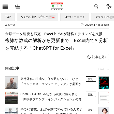
TOP
AIを作り動かし守り生かす
ロー/ノーコード
クラウドネイ
ニュース
2026年4月16日 公開
金融データ連携も拡充 Excel上でAIが財務モデリングを支援
複雑な数式の解析から更新まで Excel内でAI分析
を完結する「ChatGPT for Excel」
記事を見る
関連記事
6 Articles
期待外れの生成AI、何が足りない？ なぜ
読む
「コンテキストエンジニアリング」が必要か
ChatGPTやClaudeが知らぬ間に操られる
読む
「間接的プロンプトインジェクション」の脅
威
そのPC作業、まだ“手動”でやっているんです
読む