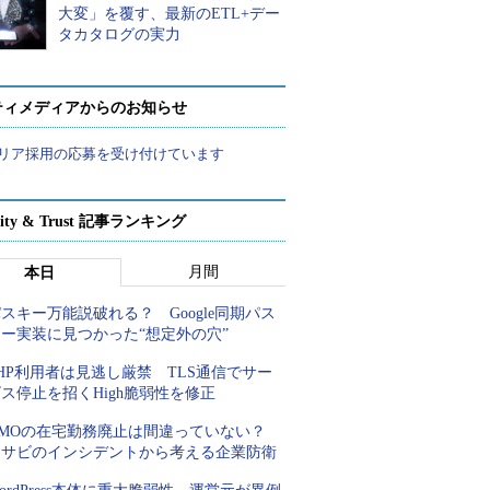
大変」を覆す、最新のETL+デー
タカタログの実力
ティメディアからのお知らせ
リア採用の応募を受け付けています
rity & Trust 記事ランキング
月間
本日
スキー万能説破れる？ Google同期パス
キー実装に見つかった“想定外の穴”
HP利用者は見逃し厳禁 TLS通信でサー
ス停止を招くHigh脆弱性を修正
GMOの在宅勤務廃止は間違っていない？
ワサビのインシデントから考える企業防衛