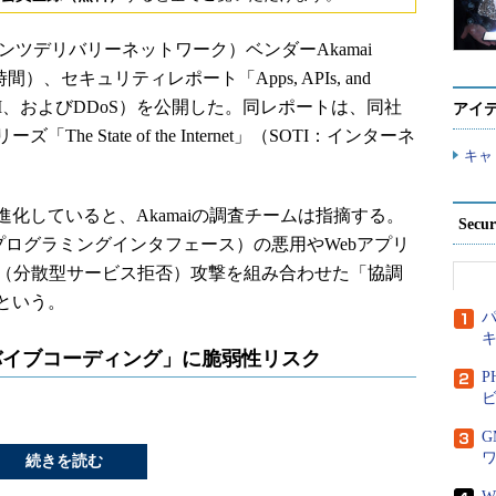
ツデリバリーネットワーク）ベンダーAkamai
米国時間）、セキュリティレポート「Apps, APIs, and
、API、およびDDoS）を公開した。同レポートは、同社
アイ
 State of the Internet」（SOTI：インターネ
キャ
していると、Akamaiの調査チームは指摘する。
Secu
プログラミングインタフェース）の悪用やWebアプリ
S（分散型サービス拒否）攻撃を組み合わせた「協調
という。
パ
バイブコーディング」に脆弱性リスク
P
ビ
続きを読む