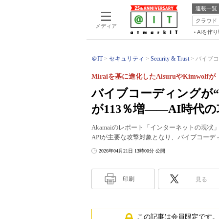
連載一覧
クラウド
メディア
AIを作
＠IT
セキュリティ
Security & Trust
バイブコ
Miraiを基に進化したAisuruやKimwolf
バイブコーディングが“
が113％増――AI時代
Akamaiのレポート「インターネットの現状
APIが主要な攻撃対象となり、バイブコー
2026年04月21日 13時00分 公開
印刷
見る
この記事は会員限定です。