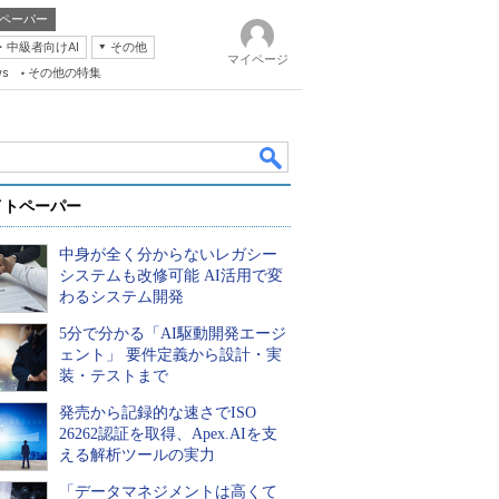
ペーパー
・中級者向けAI
その他
マイページ
ws
その他の特集
イトペーパー
中身が全く分からないレガシー
システムも改修可能 AI活用で変
わるシステム開発
5分で分かる「AI駆動開発エージ
k
ェント」 要件定義から設計・実
装・テストまで
発売から記録的な速さでISO
26262認証を取得、Apex.AIを支
える解析ツールの実力
「データマネジメントは高くて