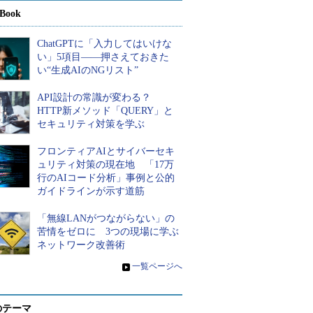
Book
ChatGPTに「入力してはいけな
い」5項目――押さえておきた
い“生成AIのNGリスト”
API設計の常識が変わる？
HTTP新メソッド「QUERY」と
セキュリティ対策を学ぶ
フロンティアAIとサイバーセキ
ュリティ対策の現在地 「17万
行のAIコード分析」事例と公的
ガイドラインが示す道筋
「無線LANがつながらない」の
苦情をゼロに 3つの現場に学ぶ
ネットワーク改善術
»
一覧ページへ
のテーマ