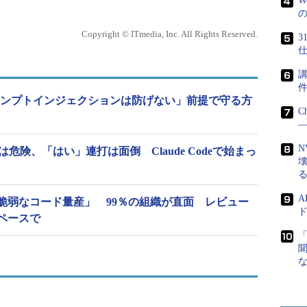
W
Copyright © ITmedia, Inc. All Rights Reserved.
仕
講
のプロンプトインジェクションは防げない」前提で守る方
C
―
N
危険、「はい」連打は面倒 Claude Codeで始まっ
A
脆弱なコード量産」 99％の組織が直面 レビュー
ド
ペースで