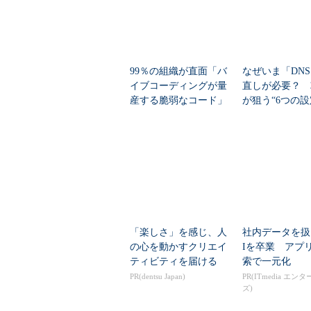
99％の組織が直面「バ
なぜいま「DN
イブコーディングが量
直しが必要？ 
産する脆弱なコード」
が狙う“6つの設
その具体例と理由、
回避策
「楽しさ」を感じ、人
社内データを扱
の心を動かすクリエイ
Iを卒業 アプ
ティビティを届ける
索で一元化
PR(dentsu Japan)
PR(ITmedia エン
ズ)