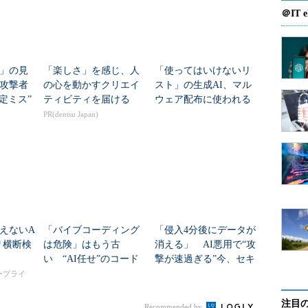
＠IT e
S」の見
「楽しさ」を感じ、人
「使ってはいけないリ
攻撃者
の心を動かすクリエイ
スト」の生成AI、マル
定ミス”
ティビティを届ける
ウェア配布に使われる
クラウドアプリ
PR(dentsu Japan)
えないA
「バイブコーディング
「侵入4分後にデータが
リ横断検
は危険」はもう古
消える」 AI悪用で“攻
い “AI任せ”のコード
撃が速過ぎる”今、セキ
に潜む4つのワナと回避
ュリティチームが勝つ
タープライ
策
には
注目
Recommended by