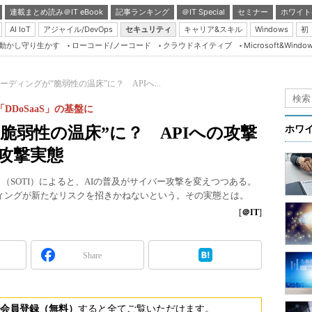
連載まとめ読み＠IT eBook
記事ランキング
＠IT Special
セミナー
ホワイト
AI IoT
アジャイル/DevOps
セキュリティ
キャリア&スキル
Windows
初
り動かし守り生かす
ローコード/ノーコード
クラウドネイティブ
Microsoft&Windo
Server & Storage
HTML5 + UX
ーディングが“脆弱性の温床”に？ APIへ...
Smart & Social
が「DDoSaaS」の基盤に
Coding Edge
脆弱性の温床”に？ APIへの攻撃
ホワ
Java Agile
の攻撃実態
Database Expert
」（SOTI）によると、AIの普及がサイバー攻撃を変えつつある。
Linux ＆ OSS
ディングが新たなリスクを招きかねないという。その実態とは。
Master of IP Networ
[
＠IT
]
Security & Trust
Share
Test & Tools
Insider.NET
ブログ
会員登録（無料）
すると全てご覧いただけます。