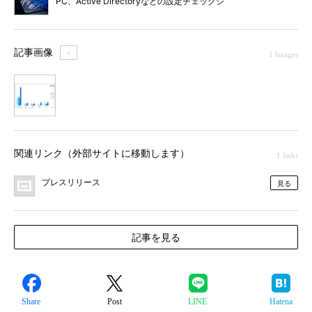
PC、Active Directoryなどの設定チェックシ
ート
記事画像
＋
1 Images
1
関連リンク（外部サイトに移動します）
1 links
プレスリリース
見る
記事を見る
Share
Post
LINE
Hatena