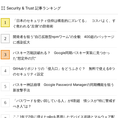
Security & Trust 記事ランキング
「日本のセキュリティ信仰は構造的にズレてる」 コスパよく、す
ぐ救われる“左側”の防衛術
開発者を狙う“自己拡散型npmワーム”の全貌 400超のパッケージ
に感染拡大
パスキー万能説破れる？ Google同期パスキー実装に見つかっ
た“想定外の穴”
GitHubリポジトリの「侵入口」をどうふさぐ？ 無料で使える6つ
のセキュリティ設定
パスキー神話崩壊 Google Password Managerの同期機能を狙う
新攻撃手法
「パスワードを使い回している人」が6割超 情シスが“特に警戒す
べき人”は？
ここ1年で7倍に増えたn8nを悪用したデバイス追跡とマルウェア配