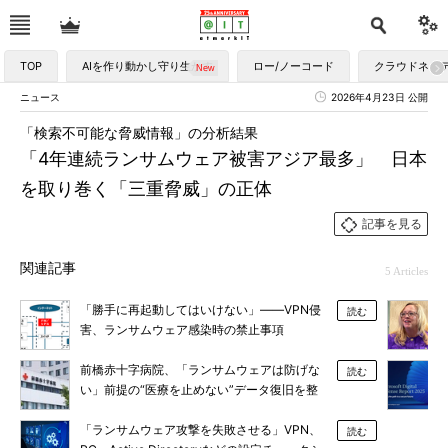
TOP
AIを作り動かし守り生かす
ロー/ノーコード
クラウドネイ
ニュース
2026年4月23日 公開
「検索不可能な脅威情報」の分析結果
「4年連続ランサムウェア被害アジア最多」 日本
を取り巻く「三重脅威」の正体
記事を見る
関連記事
5 Articles
「勝手に再起動してはいけない」――VPN侵
読む
害、ランサムウェア感染時の禁止事項
前橋赤十字病院、「ランサムウェアは防げな
読む
い」前提の“医療を止めない”データ復旧を整
備
「ランサムウェア攻撃を失敗させる」VPN、
読む