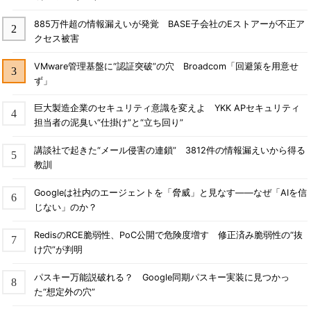
885万件超の情報漏えいが発覚 BASE子会社のEストアーが不正ア
クセス被害
VMware管理基盤に“認証突破”の穴 Broadcom「回避策を用意せ
ず」
巨大製造企業のセキュリティ意識を変えよ YKK APセキュリティ
担当者の泥臭い“仕掛け”と“立ち回り”
講談社で起きた“メール侵害の連鎖” 3812件の情報漏えいから得る
教訓
Googleは社内のエージェントを「脅威」と見なす――なぜ「AIを信
じない」のか？
RedisのRCE脆弱性、PoC公開で危険度増す 修正済み脆弱性の“抜
け穴”が判明
パスキー万能説破れる？ Google同期パスキー実装に見つかっ
た“想定外の穴”