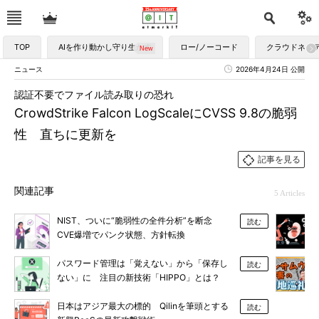
TOP
AIを作り動かし守り生かす
ロー/ノーコード
クラウドネイ
ニュース
2026年4月24日 公開
認証不要でファイル読み取りの恐れ
CrowdStrike Falcon LogScaleにCVSS 9.8の脆弱
性 直ちに更新を
記事を見る
関連記事
5 Articles
NIST、ついに“脆弱性の全件分析”を断念
読む
CVE爆増でパンク状態、方針転換
パスワード管理は「覚えない」から「保存し
読む
ない」に 注目の新技術「HIPPO」とは？
日本はアジア最大の標的 Qilinを筆頭とする
読む