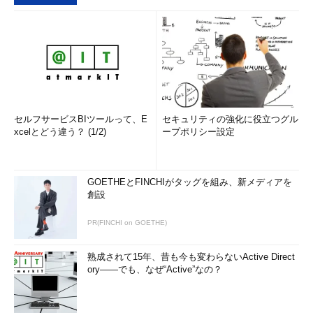
セルフサービスBIツールって、E
セキュリティの強化に役立つグル
xcelとどう違う？ (1/2)
ープポリシー設定
GOETHEとFINCHIがタッグを組み、新メディアを
創設
PR(FINCHI on GOETHE)
熟成されて15年、昔も今も変わらないActive Direct
ory――でも、なぜ“Active”なの？