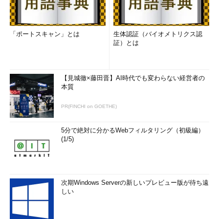
「ポートスキャン」とは
生体認証（バイオメトリクス認
証）とは
【見城徹×藤田晋】AI時代でも変わらない経営者の
本質
PR(FINCHI on GOETHE)
5分で絶対に分かるWebフィルタリング（初級編）
(1/5)
次期Windows Serverの新しいプレビュー版が待ち遠
しい