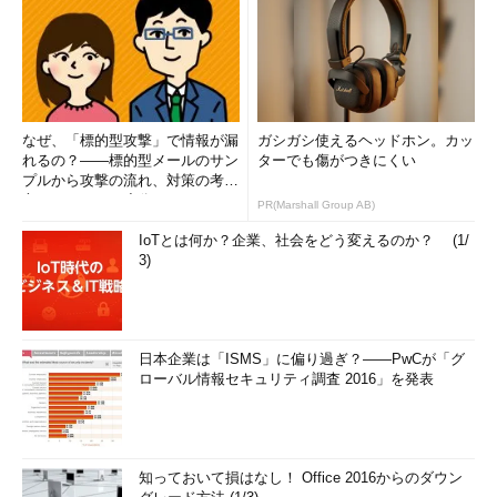
なぜ、「標的型攻撃」で情報が漏
ガシガシ使えるヘッドホン。カッ
れるの？――標的型メールのサン
ターでも傷がつきにくい
プルから攻撃の流れ、対策の考え
方まで、もう一度分かりやすく
PR(Marshall Group AB)
解...
IoTとは何か？企業、社会をどう変えるのか？ (1/
3)
日本企業は「ISMS」に偏り過ぎ？――PwCが「グ
ローバル情報セキュリティ調査 2016」を発表
知っておいて損はなし！ Office 2016からのダウン