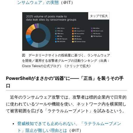
ンサムウェア」の実態
（＠IT）
図 データリークサイトの投稿量に基づく、ランサムウェア
を開発／運用する攻撃者グループの活動ランキング（出典：
Cisco Talosの公式ブログ）《クリックで拡大》
PowerShellがまさかの“凶器”に――「正当」を装うその手
口
近年のランサムウェア攻撃では、攻撃者は標的企業内で日常的
に使われているツールや機能を使い、ネットワーク内を横展開し
て被害範囲を広げる「ラテラルムーブメント」を試みるという。
脅威検知できても止められない、「ラテラルムーブメン
ト」阻止が難しい理由とは
（＠IT）