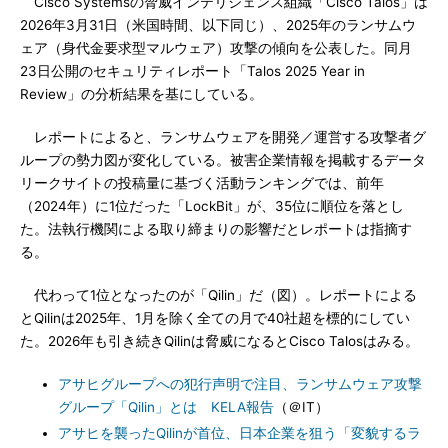
Cisco Systemsの脅威インテリジェンス組織「Cisco Talos」は
2026年3月31日（米国時間、以下同じ）、2025年のランサムウ
ェア（身代金要求型マルウェア）攻撃の傾向を公表した。同月
23日公開のセキュリティレポート「Talos 2025 Year in
Review」の分析結果を基にしている。
レポートによると、ランサムウェアを開発／運営する攻撃者グ
ループの勢力図が変化している。被害企業情報を掲載するデータ
リークサイトの投稿量に基づく活動ランキングでは、前年
（2024年）に1位だった「LockBit」が、35位に順位を落とし
た。法執行機関による取り締まりの影響だとレポートは指摘す
る。
代わって1位となったのが「Qilin」だ（図）。レポートによる
とQilinは2025年、1月を除く全ての月で40社超を標的にしてい
た。2026年も引き続きQilinは脅威になるとCisco Talosはみる。
アサヒグループへの犯行声明で注目、ランサムウェア攻撃
グループ「Qilin」とは KELA報告
（＠IT）
アサヒを襲ったQilinが首位、日本企業を狙う「変貌するラ