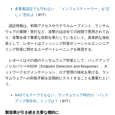
多要素認証でも守れない 「インフォスティーラー」を“正
しく”恐れよ
（＠IT）
認証情報は、初期アクセスやラテラルムーブメント、ランサム
ウェアの展開・実行など、攻撃のほぼ全ての段階で悪用されてお
り、攻撃全体で重要な役割を果たしているという。具体的な強化
策として、レポートはフィッシング対策やソーシャルエンジニア
リング対策に関するユーザートレーニングを推奨する。
レポートはその他のランサムウェア対策として、バックアップ
／リカバリーやEDR（Endpoint Detection and Response）、ネ
ットワークセグメンテーション、ログ管理の強化を挙げる。ラン
サムウェアへの対処手順を定期的にテストすることも重要だとい
う。
NASでもテープでもない、ランサムウェア時代の「バック
アップ保存先」トップは？
（＠IT）
製造業が引き続き主要な標的に