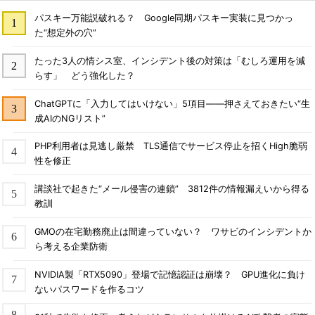
パスキー万能説破れる？ Google同期パスキー実装に見つかっ
た“想定外の穴”
たった3人の情シス室、インシデント後の対策は「むしろ運用を減
らす」 どう強化した？
ChatGPTに「入力してはいけない」5項目――押さえておきたい“生
成AIのNGリスト”
PHP利用者は見逃し厳禁 TLS通信でサービス停止を招くHigh脆弱
性を修正
講談社で起きた“メール侵害の連鎖” 3812件の情報漏えいから得る
教訓
GMOの在宅勤務廃止は間違っていない？ ワサビのインシデントか
ら考える企業防衛
NVIDIA製「RTX5090」登場で記憶認証は崩壊？ GPU進化に負け
ないパスワードを作るコツ