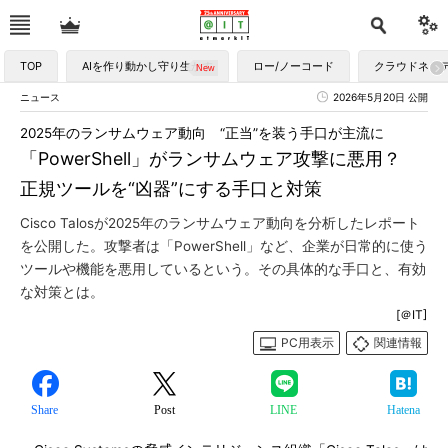
TOP
AIを作り動かし守り生かす
ロー/ノーコード
クラウドネイ
ニュース
2026年5月20日 公開
2025年のランサムウェア動向 “正当”を装う手口が主流に
「PowerShell」がランサムウェア攻撃に悪用？
正規ツールを“凶器”にする手口と対策
Cisco Talosが2025年のランサムウェア動向を分析したレポート
を公開した。攻撃者は「PowerShell」など、企業が日常的に使う
ツールや機能を悪用しているという。その具体的な手口と、有効
な対策とは。
[＠IT]
PC用表示
関連情報
Share
Post
LINE
Hatena