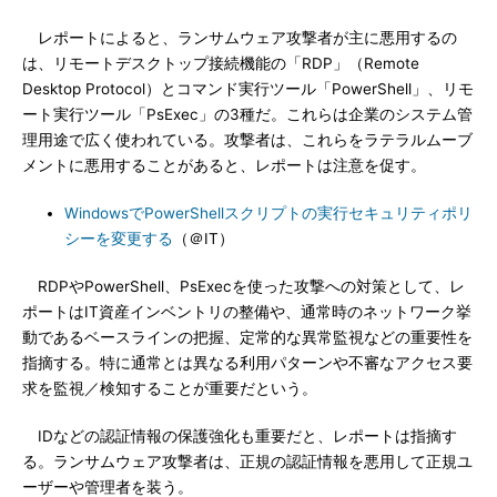
レポートによると、ランサムウェア攻撃者が主に悪用するの
は、リモートデスクトップ接続機能の「RDP」（Remote
Desktop Protocol）とコマンド実行ツール「PowerShell」、リモ
ート実行ツール「PsExec」の3種だ。これらは企業のシステム管
理用途で広く使われている。攻撃者は、これらをラテラルムーブ
メントに悪用することがあると、レポートは注意を促す。
WindowsでPowerShellスクリプトの実行セキュリティポリ
シーを変更する
（＠IT）
RDPやPowerShell、PsExecを使った攻撃への対策として、レ
ポートはIT資産インベントリの整備や、通常時のネットワーク挙
動であるベースラインの把握、定常的な異常監視などの重要性を
指摘する。特に通常とは異なる利用パターンや不審なアクセス要
求を監視／検知することが重要だという。
IDなどの認証情報の保護強化も重要だと、レポートは指摘す
る。ランサムウェア攻撃者は、正規の認証情報を悪用して正規ユ
ーザーや管理者を装う。