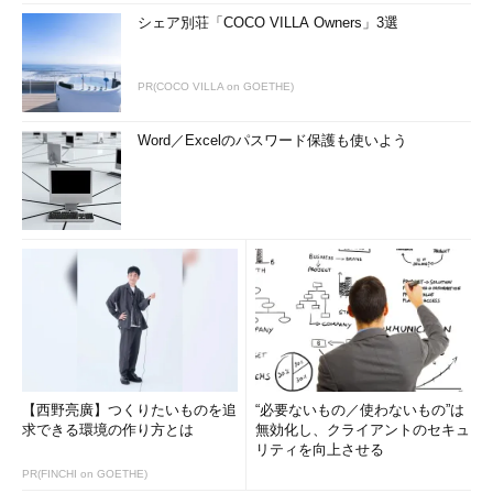
シェア別荘「COCO VILLA Owners」3選
PR(COCO VILLA on GOETHE)
Word／Excelのパスワード保護も使いよう
【西野亮廣】つくりたいものを追
“必要ないもの／使わないもの”は
求できる環境の作り方とは
無効化し、クライアントのセキュ
リティを向上させる
PR(FINCHI on GOETHE)