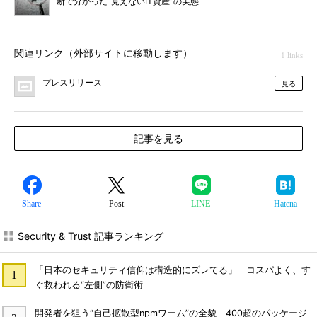
断で分かった“見えないIT資産”の実態
関連リンク（外部サイトに移動します）
1 links
プレスリリース
見る
記事を見る
Share
Post
LINE
Hatena
Security & Trust 記事ランキング
「日本のセキュリティ信仰は構造的にズレてる」 コスパよく、す
ぐ救われる“左側”の防衛術
開発者を狙う“自己拡散型npmワーム”の全貌 400超のパッケージ