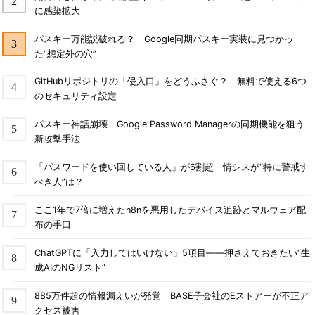
に感染拡大
パスキー万能説破れる？ Google同期パスキー実装に見つかっ
た“想定外の穴”
GitHubリポジトリの「侵入口」をどうふさぐ？ 無料で使える6つ
のセキュリティ設定
パスキー神話崩壊 Google Password Managerの同期機能を狙う
新攻撃手法
「パスワードを使い回している人」が6割超 情シスが“特に警戒す
べき人”は？
ここ1年で7倍に増えたn8nを悪用したデバイス追跡とマルウェア配
布の手口
ChatGPTに「入力してはいけない」5項目――押さえておきたい“生
成AIのNGリスト”
885万件超の情報漏えいが発覚 BASE子会社のEストアーが不正ア
クセス被害