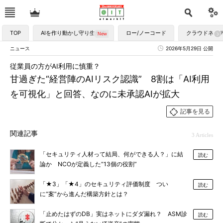
TOP
AIを作り動かし守り生かす
ロー/ノーコード
クラウドネイ
ニュース
2026年5月29日 公開
従業員の方がAI利用に慎重？
甘過ぎた“経営陣のAIリスク認識” 8割は「AI利用
を可視化」と回答、なのに未承認AIが拡大
記事を見る
関連記事
3 Articles
「セキュリティ人材って結局、何ができる人？」に結
読む
論か NCOが定義した“13個の役割”
「★3」「★4」のセキュリティ評価制度 つい
読む
に“案”から進んだ構築方針とは？
「止めたはずのDB」実はネットにダダ漏れ？ ASM診
読む