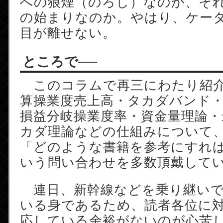
への狼煙（のろし）なのか、そ
の始まりなのか。やはり、ケー
目が離せない。
ところで──
このコラムで再三にわたり紹介
算操業度売上高・タカダバンド
損益分岐操業度率・資金量理論・
カダ理論などの仕組みについて
「どのような書籍を参考にすれ
いう問い合わせを多数頂戴して
連日、新幹線などを乗り継いで
いる身であるため、読者各位に
応している余裕がないのが心苦