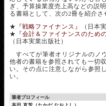
ぎ、予算操業度売上高などの説
る書籍として、次の2冊を紹介さ
★
『戦略ファイナンス』
（日本
★
『会計＆ファイナンスのため
（日本実業出版社）
すべてが筆者オリジナルのノ
他者の書籍を参照されても一切
い。その点に注意しながら参照
い。
筆者プロフィール
高田 直芳（たかだ なおよし）