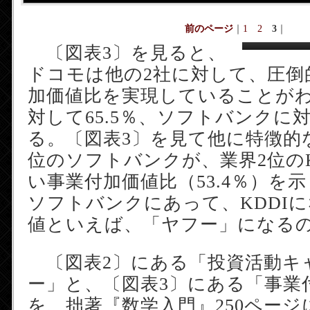
前のページ
｜
1
2
3
｜
〔図表3〕を見ると、
ドコモは他の2社に対して、圧倒
加価値比を実現していることがわ
対して65.5％、ソフトバンクに対
る。〔図表3〕を見て他に特徴的
位のソフトバンクが、業界2位のK
い事業付加価値比（53.4％）を
ソフトバンクにあって、KDDI
値といえば、「ヤフー」になる
〔図表2〕にある「投資活動キ
ー」と、〔図表3〕にある「事業
を、拙著『数学入門』250ページに