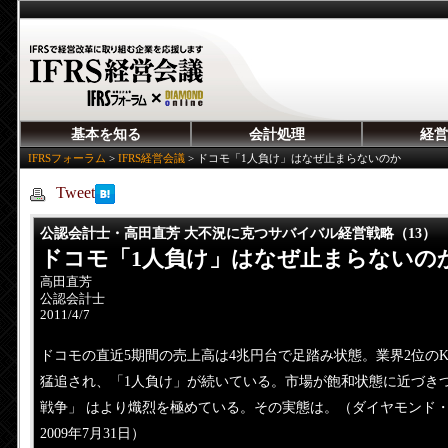
基本を知る
会計処理
経営
IFRSフォーラム
>
IFRS経営会議
>
ドコモ「1人負け」はなぜ止まらないのか
Tweet
公認会計士・高田直芳 大不況に克つサバイバル経営戦略（13）
ドコモ「1人負け」はなぜ止まらないの
高田直芳
公認会計士
2011/4/7
ドコモの直近5期間の売上高は4兆円台で足踏み状態。業界2位のK
猛追され、「1人負け」が続いている。市場が飽和状態に近づき
戦争」 はより熾烈を極めている。その実態は。（ダイヤモンド
2009年7月31日）