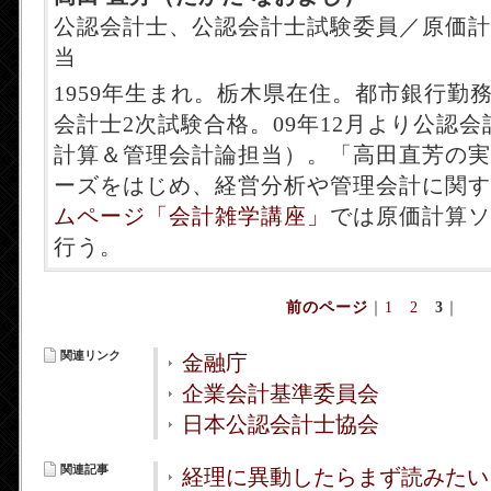
公認会計士、公認会計士試験委員／原価計
当
1959年生まれ。栃木県在住。都市銀行勤務
会計士2次試験合格。09年12月より公認
計算＆管理会計論担当）。「高田直芳の実
ーズをはじめ、経営分析や管理会計に関す
ムページ「会計雑学講座」
では原価計算ソ
行う。
前のページ
｜
1
2
3
｜
関連リンク
金融庁
企業会計基準委員会
日本公認会計士協会
関連記事
経理に異動したらまず読みたい 