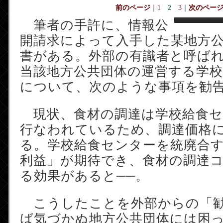
前のページ
｜
1
2
3
｜
次のペー
筆者の手許に、情報公
開請求によって入手した某地方
書がある。外部の有識者と呼ば
当該地方公共団体の運営する学
について、次のような事項を勧
現状、食材の調達は学校給食セ
行なわれているため、調達価格
る。学校給食センターを統廃合
利益」が期待でき、食材の調達
る効果があると──。
こうしたことを外部からの「勧
ば気づかぬ地方公共団体には困