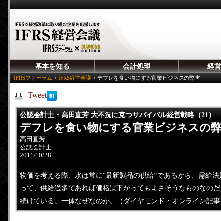
基本を知る
会計処理
経営
IFRSフォーラム
>
IFRS経営会議
>
デフレを食い物にする官業ビジネスの弊害
Tweet
公認会計士・高田直芳 大不況に克つサバイバル経営戦略（21）
デフレを食い物にする官業ビジネスの
高田直芳
公認会計士
2011/10/28
物価を考える際、水は常に“最新製品の供給”であるから、需給
って、供給過多であれば価格は下がってもよさそうなものなのだ
続けている。一体なぜなのか。（ダイヤモンド・オンライン記事を転