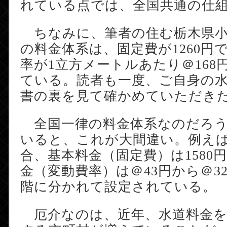
れている点では、全国共通の仕
ちなみに、筆者の住む栃木県小
の料金体系は、固定費が1260円
率が1立方メートルあたり＠168
ている。読者も一度、ご自身の
書の裏を見て確かめていただき
全国一律の料金体系なのだろう
いると、これが大間違い。例え
合、基本料金（固定費）は1580
金（変動費率）は＠43円から＠32
階に分かれて設定されている。
厄介なのは、近年、水道料金を