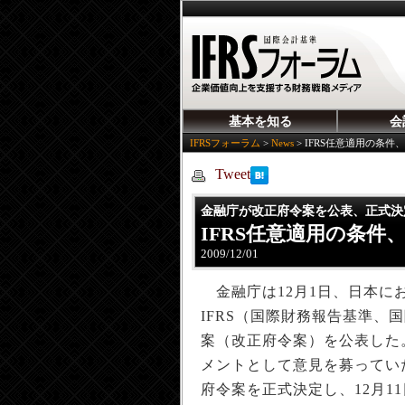
基本を知る
会
IFRSフォーラム
>
News
>
IFRS任意適用の条
Tweet
金融庁が改正府令案を公表、正式決定
IFRS任意適用の条
2009/12/01
金融庁は12月1日、日本に
IFRS（国際財務報告基準
案（改正府令案）を公表した
メントとして意見を募ってい
府令案を正式決定し、12月1