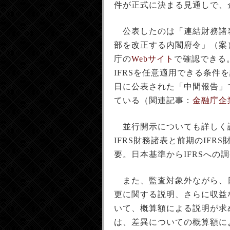
件が正式に決まる見通しで、
公表したのは「連結財務諸
部を改正する内閣府令」（案
庁の
Webサイト
で確認できる
IFRSを任意適用できる条件
日に公表された「中間報告」
ている（関連記事：
金融庁企
並行開示についても詳しく説
IFRS財務諸表と前期のIF
要。日本基準からIFRSへの
また、監査対象外ながら、
更に関する説明、さらに収益
いて、概算額による説明が求
は、差異についての概算額に