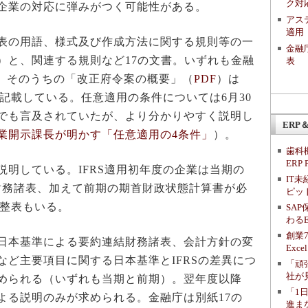
ク対
企業の対応に弾みがつく可能性がある。
アス
適用
表の用語、様式及び作成方法に関する規則等の一
金融
）と、関連する規則など17の文書。いずれも金融
表
。そのうちの「改正府令案の概要」（
PDF
）は
を記載している。任意適用の条件については6月30
でも言及されていたが、より分かりやすく説明し
ERP＆
業開示課長が明かす「任意適用の4条件」
）。
歯科機
ERP
明している。IFRS適用初年度の企業は当期の
IT
RS財務諸表、加えて前期の期首財政状態計算書が必
ピッ
調整表もいる。
SA
わる
創業
日本基準による要約連結財務諸表、会計方針の変
Ex
など主要項目に関する日本基準とIFRSの差異につ
「頑
社が
められる（いずれも当期と前期）。翌年度以降
「1
よる説明のみが求められる。金融庁は別紙17の
進ま