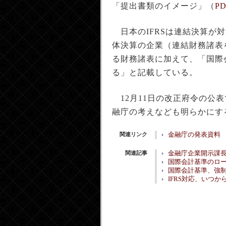
「提出書類のイメージ」（
PD
日本のIFRSは連結決算が
体決算の企業（連結財務諸表
る財務諸表に加えて、「国際
る」と記載している。
12月11日の改正府令の公
融庁の考えなども明らかにす
関連リンク
金融庁の発表資料
関連記事
金融庁企業開示課長
国際会計基準のロ
国際会計基準、強制適
IFRS対応、いつ