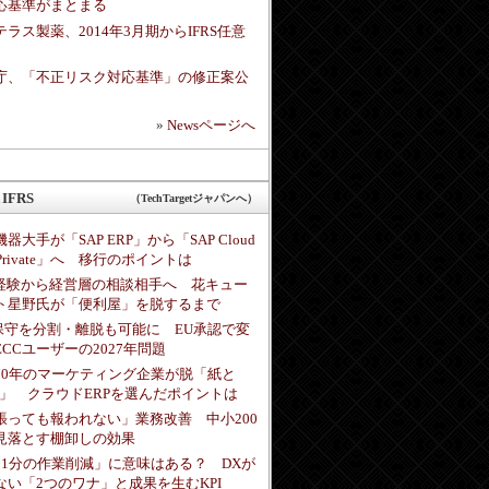
応基準がまとまる
テラス製薬、2014年3月期からIFRS任意
庁、「不正リスク対応基準」の修正案公
»
Newsページへ
IFRS
（TechTargetジャパンへ）
器大手が「SAP ERP」から「SAP Cloud
 Private」へ 移行のポイントは
未経験から経営層の相談相手へ 花キュー
ト星野氏が「便利屋」を脱するまで
P保守を分割・離脱も可能に EU承認で変
ECCユーザーの2027年問題
70年のマーケティング企業が脱「紙と
cel」 クラウドERPを選んだポイントは
張っても報われない」業務改善 中小200
見落とす棚卸しの効果
日1分の作業削減」に意味はある？ DXが
ない「2つのワナ」と成果を生むKPI