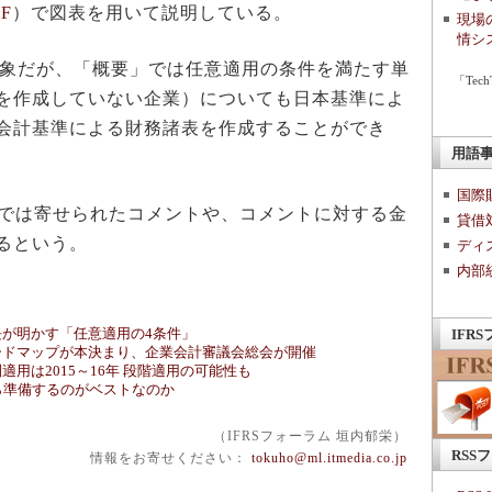
F
）で図表を用いて説明している。
現場
情シ
対象だが、「概要」では任意適用の条件を満たす単
「Te
を作成していない企業）についても日本基準によ
会計基準による財務諸表を作成することができ
用語
国際
表では寄せられたコメントや、コメントに対する金
貸借
るという。
ディ
内部
が明かす「任意適用の4条件」
IFR
ードマップが本決まり、企業会計審議会総会が開催
用は2015～16年 段階適用の可能性も
から準備するのがベストなのか
（IFRSフォーラム 垣内郁栄）
RSS
情報をお寄せください：
tokuho@ml.itmedia.co.jp