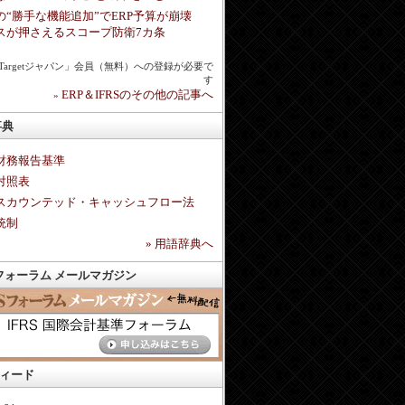
の“勝手な機能追加”でERP予算が崩壊
スが押さえるスコープ防衛7カ条
chTargetジャパン」会員（無料）への登録が必要で
す
ERP＆IFRSのその他の記事へ
»
事典
財務報告基準
対照表
スカウンテッド・キャッシュフロー法
統制
»
用語辞典へ
Sフォーラム メールマガジン
フィード