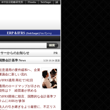
＠IT自分戦略研究所
ITmedia
TechTarget
誠
ERP＆IFRS
(TechTargetジャパンへ)
ンサーからのお知らせ
 国際会計基準 News
5/29 19:34 更新
RS任意適用の要件緩和へ、企業
審議会に新しい流れ
IFRS適用 商社で3社目
RS適用のロードマップが示され
能性は？ 経団連が求める
のIFRS開発に助言、国際的な会計基準フ
ラムにASBJが参加
法人の引き継ぎをより厳密に、不正リス