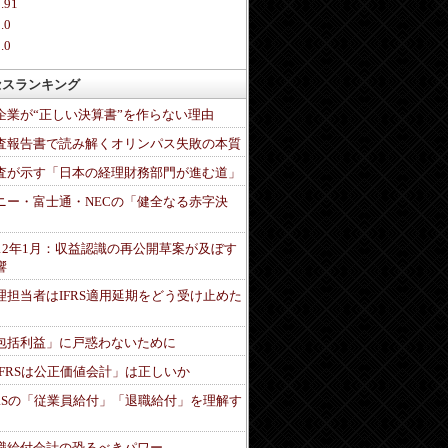
.91
.0
.0
セスランキング
企業が“正しい決算書”を作らない理由
査報告書で読み解くオリンパス失敗の本質
査が示す「日本の経理財務部門が進む道」
ニー・富士通・NECの「健全なる赤字決
」
012年1月：収益認識の再公開草案が及ぼす
響
理担当者はIFRS適用延期をどう受け止めた
包括利益」に戸惑わないために
IFRSは公正価値会計」は正しいか
FRSの「従業員給付」「退職給付」を理解す
職給付会計の恐るべきパワー