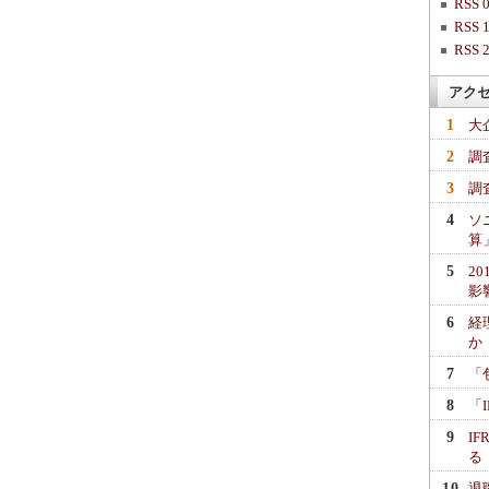
RSS 0
RSS 1
RSS 2
アク
1
大
2
調
3
調
4
ソ
算
5
2
影
6
経
か
7
「
8
「
9
I
る
10
退