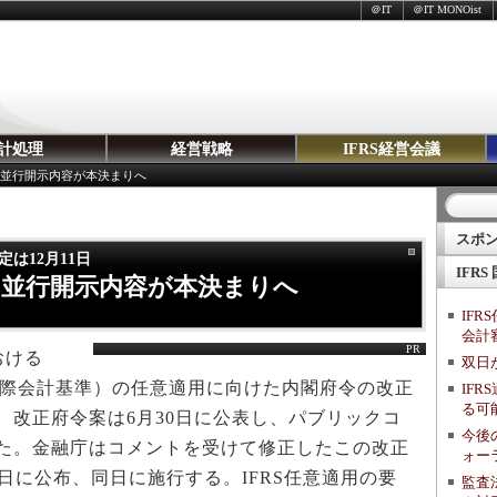
＠IT
＠IT MONOist
計処理
経営戦略
IFRS経営会議
件、並行開示内容が本決まりへ
スポ
は12月11日
IFRS
件、並行開示内容が本決まりへ
IF
会計
PR
おける
双日が
、国際会計基準）の任意適用に向けた内閣府令の改正
IF
る可
。改正府令案は6月30日に公表し、パブリックコ
今後
た。金融庁はコメントを受けて修正したこの改正
ォー
1日に公布、同日に施行する。IFRS任意適用の要
監査