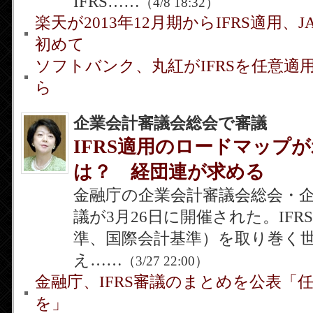
IFRS……
（4/8 18:32）
楽天が2013年12月期からIFRS適用、
初めて
ソフトバンク、丸紅がIFRSを任意適用
ら
企業会計審議会総会で審議
IFRS適用のロードマップ
は？ 経団連が求める
金融庁の企業会計審議会総会・
議が3月26日に開催された。IF
準、国際会計基準）を取り巻く
え……
（3/27 22:00）
金融庁、IFRS審議のまとめを公表「
を」