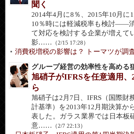
聞く
2014年4月に8％、2015年10
10％時には軽減税率も検討――
て対応を検討する企業が増えて
影……
（2/15 17:28）
消費税増税の影響は？ トーマツが調
グループ経営の効率性を高める
旭硝子がIFRSを任意適用、2
ら
旭硝子は2月7日、IFRS（国際
計基準）を2013年12月期決算
表した。ガラス業界では日本板硝
意……
（2/7 22:13）