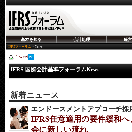
基本を知る
会計処理
経営
IFRSフォーラム
> News
Tweet
IFRS 国際会計基準フォーラムNews
新着ニュース
エンドースメントアプローチ採
IFRS任意適用の要件緩和
会に新しい流れ