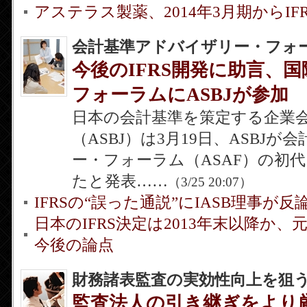
アステラス製薬、2014年3月期からIF
会計基準アドバイザリー・フォー
今後のIFRS開発に助言、
フォーラムにASBJが参加
日本の会計基準を策定する企業
（ASBJ）は3月19日、ASBJ
ー・フォーラム（ASAF）の初
たと発表……
（3/25 20:07）
IFRSの“誤った通説”にIASB理事が反
日本のIFRS決定は2013年末以降か、
今後の論点
財務諸表監査の実効性向上を狙
監査法人の引き継ぎをより