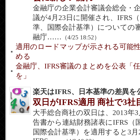
金融庁の企業会計審議会総会・
議が4月23日に開催され、IFRS
準、国際会計基準）についての
融庁……
（4/25 18:52）
適用のロードマップが示される可能
める
金融庁、IFRS審議のまとめを公表「
を」
楽天はIFRS、日本基準の差異を
双日がIFRS適用 商社で3社
大手総合商社の双日は、2013年
告書から連結財務諸表にIFRS（
国際会計基準）を適用すると3月