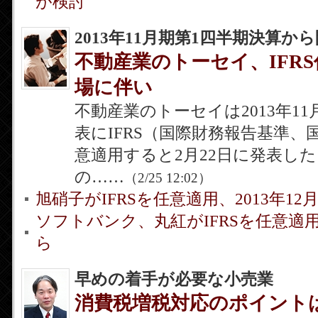
が検討
2013年11月期第1四半期決算か
不動産業のトーセイ、IFRS
場に伴い
不動産業のトーセイは2013年1
表にIFRS（国際財務報告基準、
意適用すると2月22日に発表し
の……
（2/25 12:02）
旭硝子がIFRSを任意適用、2013年12
ソフトバンク、丸紅がIFRSを任意適用
ら
早めの着手が必要な小売業
消費税増税対応のポイント