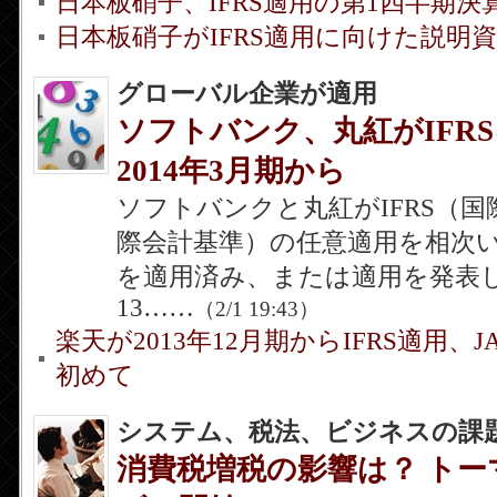
日本板硝子、IFRS適用の第1四半期決
日本板硝子がIFRS適用に向けた説明
グローバル企業が適用
ソフトバンク、丸紅がIF
2014年3月期から
ソフトバンクと丸紅がIFRS（
際会計基準）の任意適用を相次い
を適用済み、または適用を発表
13……
（2/1 19:43）
楽天が2013年12月期からIFRS適用、
初めて
システム、税法、ビジネスの課
消費税増税の影響は？ トー