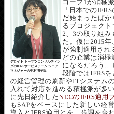
コープ1が消極
「日本でのIFR
だ始まったばか
るプロジェクト
2、3の取り組
た。仮に2015年、
が強制適用され
どの企業は消極
デロイト トーマツコンサルティン
になるだろう。
グのIFRSサービスチーム シニア
マネジャーの中村明子氏
段階ではIFRS
の経営管理の刷新やITシステム
入れて対応を進める積極派が多
に先日紹介した
NECのIFRS適
もSAPをベースにした新しい経
導入とIFRS適用とを、歩調を合