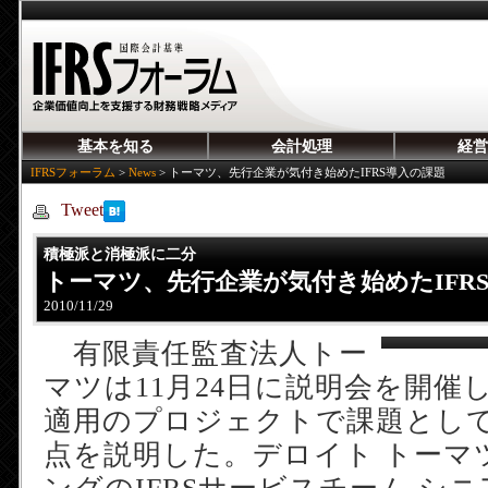
基本を知る
会計処理
経営
IFRSフォーラム
>
News
>
トーマツ、先行企業が気付き始めたIFRS導入の課題
Tweet
積極派と消極派に二分
トーマツ、先行企業が気付き始めたIFR
2010/11/29
有限責任監査法人トー
マツは11月24日に説明会を開催し
適用のプロジェクトで課題とし
点を説明した。デロイト トーマ