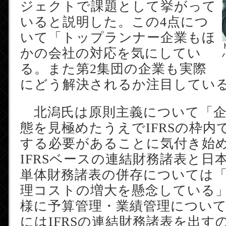
ジェクトで課題として挙がって
いると説明した。この4点につ
いて「トップランナー企業もほ
かの会社の対応を気にしてい
る。また第2集団の企業も実際
にどう解決されるか注目してい
北潟氏は原則主義について「企
態を見極めたうえでIFRSの枠内
する必要があることに気付き始
IFRSベースの連結財務諸表と日
単体財務諸表の併存については
理コストの増大を懸念している
様に予算管理・業績管理につい
にはIFRSの連結財務諸表を出す