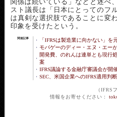
関係は続いている」などと述べ
スト議長は「日本にとってのフ
は真剣な選択肢であることに変
印象を受けたという。
関連記事
「IFRSは製造業に向かない」を元
モバゲーのディー・エヌ・エーがI
開発費、のれんは連単とも現行処
案
IFRS議論する金融庁審議会が開
SEC、米国企業へのIFRS適用判
（IFR
情報をお寄せください：
tok