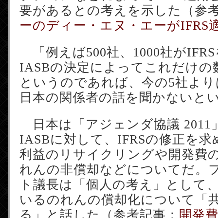
要があるとの考えを示した（参
ーのディー・エヌ・エーがIFRS
「例えば500社、1000社がIF
IASBの決定によってこれだけ
というのであれば、今の5社より
日本の関係者の話を聞かないと
日本は「アジェンダ協議 201
IASBに対して、IFRSの修正を
利益のリサイクリングや開発費
れんの非償却などについてだ。
ト議長は「個人の考え」として
いるのれんの償却化について「
る」と話した（参考記事：
開発