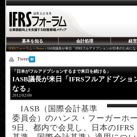
基本を知る
会計処理
経営
IFRSフォーラム
>
News
>
IASB議長が来日「IFRSフルアドプションが日本のためにな
Tweet
「日本がフルアドプションするまで来日を続ける」
IASB議長が来日「IFRSフルアドプシ
なる」
2012/02/09
IASB（国際会計基準
委員会）のハンス・フーガーホー
9日、都内で会見し、日本のIFR