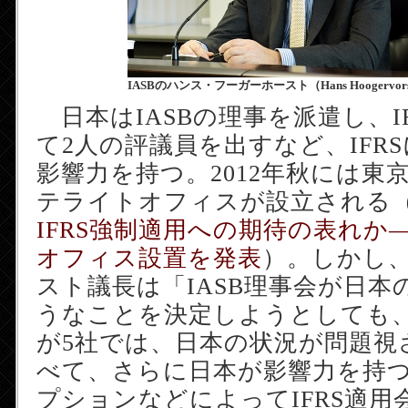
IASBのハンス・フーガーホースト（Hans Hoogervor
日本はIASBの理事を派遣し、I
て2人の評議員を出すなど、IFR
影響力を持つ。2012年秋には東京
テライトオフィスが設立される
IFRS強制適用への期待の表れか―
オフィス設置を発表
）。しかし
スト議長は「IASB理事会が日本
うなことを決定しようとしても、I
が5社では、日本の状況が問題視
べて、さらに日本が影響力を持
プションなどによってIFRS適用