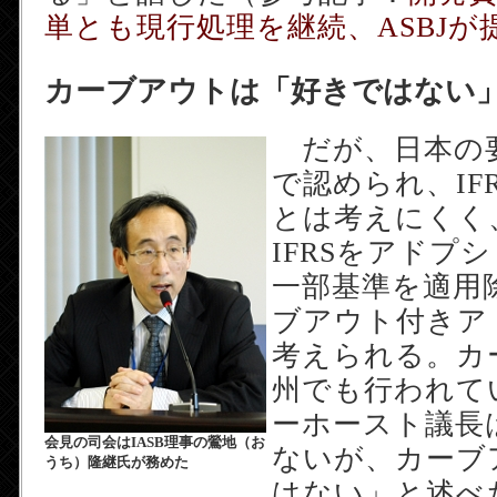
単とも現行処理を継続、ASBJが
カーブアウトは「好きではない
だが、日本の要
で認められ、IF
とは考えにくく
IFRSをアドプ
一部基準を適用
ブアウト付きア
考えられる。カ
州でも行われて
ーホースト議長
会見の司会はIASB理事の鶯地（お
ないが、カーブ
うち）隆継氏が務めた
はない」と述べ