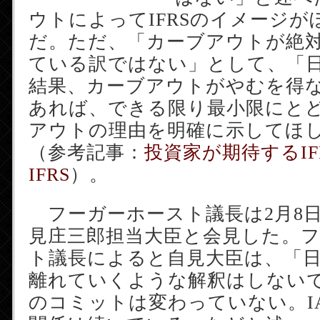
ウトによってIFRSのイメージ
だ。ただ、「カーブアウトが絶
ている訳ではない」として、「
結果、カーブアウトがやむを得
あれば、できる限り最小限にと
アウトの理由を明確に示してほ
（参考記事：
投資家が期待するIF
IFRS
）。
フーガーホースト議長は2月8
見庄三郎担当大臣と会見した。
ト議長によると自見大臣は、「日本
離れていくような解釈はしない
のコミットは変わっていない。I