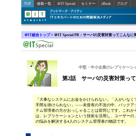
TOP
連載一覧
＠IT Special
セミナー
eBook
ブログ
＠IT総合トップ
>
＠IT Special PR：サーバの災害対策ってこんな
中堅・中小企業のレプリケーシ
第2話 サーバの災害対策っ
「大事なシステムにお金をかけられない」「人がいなく
手間を掛けられない」――未曾有の不況の中、バックア
テム管理者の方がおっしゃることは皆同じです。これか
は、レプリケーションという技術を活用し、ユーザーの
の悩みを解決する4人のシステム管理者の物語です。