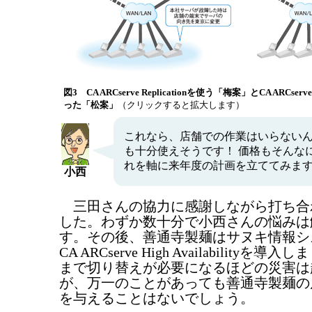
図3 CA ARCserve Replicationを使う「梅案」とCA ARCserve Hi
った「松案」
（クリックすると拡大します）
これなら、店舗での作業はいらない
も十分使えそうです！ 価格もそんな
れを軸に来年度の計画を立ててみま
小西
三田さんの協力に感謝しながら打ち合
した。わずか数十分で小西さんの悩みは
す。その後、善通寺製麺はサヌキ情報シ
CA ARCserve High Availability
まで切り替えが必要になるほどの災害は
が、万一のことがあっても善通寺製麺の
を与えることはないでしょう。