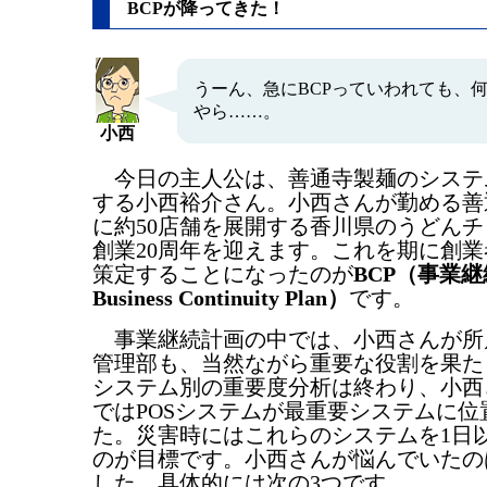
BCPが降ってきた！
うーん、急にBCPっていわれても、
やら……。
小西
今日の主人公は、善通寺製麺のシステ
する小西裕介さん。小西さんが勤める善
に約50店舗を展開する香川県のうどん
創業20周年を迎えます。これを期に創
策定することになったのが
BCP（事業
Business Continuity Plan）
です。
事業継続計画の中では、小西さんが所
管理部も、当然ながら重要な役割を果た
システム別の重要度分析は終わり、小西
ではPOSシステムが最重要システムに位
た。災害時にはこれらのシステムを1日
のが目標です。小西さんが悩んでいたの
した。具体的には次の3つです。