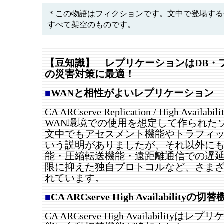
＊この物語はフィクションです。文中で登場する
すべて架空のものです。
【豆知識】 レプリケーションはDB・
の災害対策に最適！
■
WANと相性がよいレプリケーション
CA ARCserve Replication / High Avail
WAN環境での使用を想定して作られた
文中でもアセスメント機能やトラフィ
いう説明がありましたが、それ以外に
能・圧縮転送機能・遠距離通信での遅
限に抑えた独自プロトコルなど、さま
れています。
■
CA ARCserve High Availabilityの切
CA ARCserve High Availability