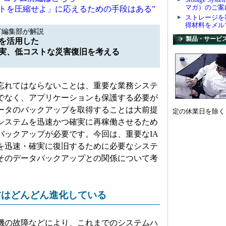
マガ）のご案
コストを圧縮せよ」に応えるための手段はある”
ストレージを
得材料をメル
T編集部が解説
製品・サービ
を活用した
実、低コストな災害復旧を考える
れてはならないことは、重要な業務システ
でなく、アプリケーションも保護する必要が
ータのバックアップを取得することは大前提
定の休業日を除く
システムを迅速かつ確実に再稼働させるため
バックアップが必要です。今回は、重要なIA
を迅速・確実に復旧するために必要なシステ
そのデータバックアップとの関係について考
方はどんどん進化している
の故障などにより、これまでのシステムハ