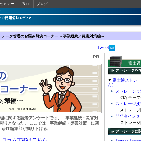
セミナー
eBook
ブログ
al PR：データ管理のお悩み解決コーナー ～事業継続／災害対策編～
Tweet
ストレージを
▼
富士通ストレージ
ん）
ストレージ市
旬なテーマや
ストレージ技
ストレージ関
開発者インタ
管理に関する読者アンケートでは、「事業継続・災害対
ストレージ開
彫りとなった。 ここでは「事業継続・災害対策」に関
、@IT編集部が掘り下げる。
ストレージに
> コラム前編はこちら
Storage Sy