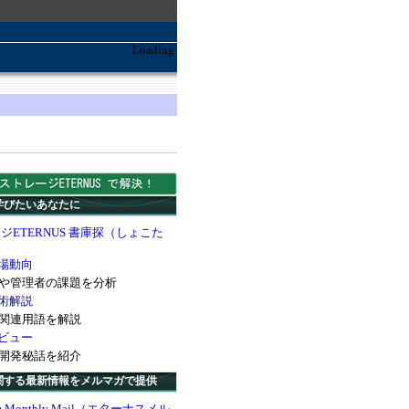
Loading
学びたいあなたに
ETERNUS 書庫探（しょこた
場動向
管理者の課題を分析
術解説
連用語を解説
ビュー
発秘話を紹介
関する最新情報をメルマガで提供
stem Monthly Mail（エターナスメル