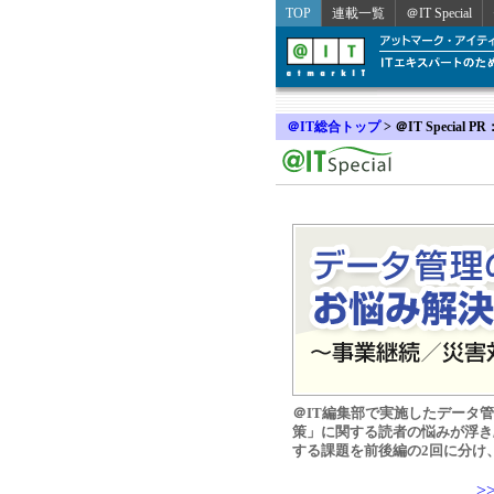
TOP
連載一覧
＠IT Special
＠IT総合トップ
>
＠IT Speci
＠IT編集部で実施したデータ
策」に関する読者の悩みが浮き
する課題を前後編の2回に分け
>