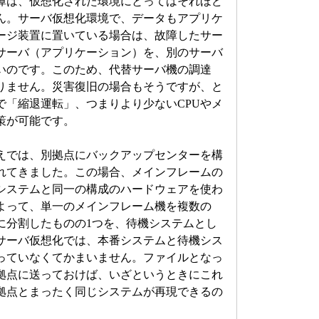
は、仮想化された環境にとってはそれほど
ん。サーバ仮想化環境で、データもアプリケ
ージ装置に置いている場合は、故障したサー
サーバ（アプリケーション）を、別のサーバ
いのです。このため、代替サーバ機の調達
りません。災害復旧の場合もそうですが、と
で「縮退運転」、つまりより少ないCPUやメ
策が可能です。
では、別拠点にバックアップセンターを構
れてきました。この場合、メインフレームの
システムと同一の構成のハードウェアを使わ
よって、単一のメインフレーム機を複数の
に分割したものの1つを、待機システムとし
サーバ仮想化では、本番システムと待機シス
っていなくてかまいません。ファイルとなっ
拠点に送っておけば、いざというときにこれ
拠点とまったく同じシステムが再現できるの