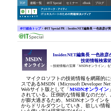
TOP
連載一覧
＠IT Special
セミナー
eBook
ブログ
＠IT総合トップ
>
＠IT Special PR：Insider.NET編集長 一
Insider.NET編集長 一色
技術情報検索
～技術情報の宝庫「MSDNオンライン」
マイクロソフトの技術情報を網羅的に
スであるMSDN（Microsoft Developer N
Webサイト版として「
MSDNオンライン
されている。圧倒的な情報量なのだが、
が膨大過ぎるため、MSDNオンライン
からドリルダウンしていき、欲しい情報