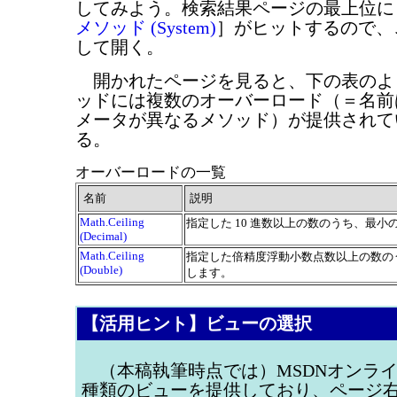
してみよう。検索結果ページの最上位に
メソッド (System)
］がヒットするので、
して開く。
開かれたページを見ると、下の表のよ
ッドには複数のオーバーロード（＝名前
メータが異なるメソッド）が提供されて
る。
オーバーロードの一覧
名前
説明
Math.Ceiling
指定した 10 進数以上の数のうち、最小
(Decimal)
Math.Ceiling
指定した倍精度浮動小数点数以上の数の
(Double)
します。
【活用ヒント】ビューの選択
（本稿執筆時点では）MSDNオンライ
種類のビューを提供しており、ページ