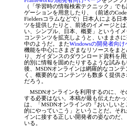
Frameworkの開発者向けページ
をシンプ
（「学習時の情報検索テクニック」でも
ゲーションを用意したり、（前述のCode Rec
Fieldersコラムなどで）日本人による
ツを提供したりと、前述のイメージとは
い、シンプル、日本、概要」というイメ
コンテンツを拡充しようと、いままさに
中のようだ。また
Windowsの開発者向
機能を中心にさまざまなリソースをまと
り、ガイダンスのダウンロード資料を用
的別に情報を固めたりするような試みも
後、MSDNオンラインは網羅的なコンテ
く、概要的なコンテンツも数多く提供さ
だろう。
MSDNオンラインを利用するのに、そ
する必要はない。本稿が最も伝えたかっ
は、「MSDNオンラインの『おいしい
的にやっていこう」ということだ。それ
インに接する正しい開発者の姿なのだ、
いる。