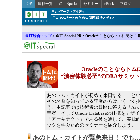
TOP
連載一覧
＠IT Special
セミナー
eBook
ブログ
＠IT総合トップ
>
＠IT Special PR：Oracleのことならトムに
Oracleのことならト
“濃密体験必至”のDBAサミッ
あのトム・カイトが初めて来日する――と
その名前を知っている読者の方はごくごく
う。本記事では技術者の疑問に答える「Ask 
宰者、そしてOracle Databaseの仕様をデザ
「アーキテクト」である彼を通じて、実践
ックを学ぶためのセミナーを紹介しよう。
あのトム・カイトが緊急来日！ でも