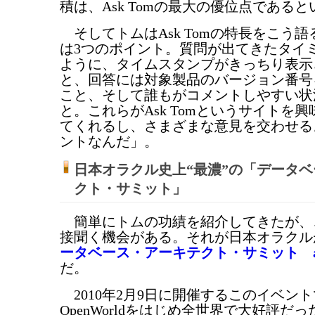
積は、Ask Tomの最大の優位点である
そしてトムはAsk Tomの特長をこう
は3つのポイント。質問が出てきたタイ
ように、タイムスタンプがきっちり表示
と、回答には対象製品のバージョン番号
こと、そして誰もがコメントしやすい状
と。これらがAsk Tomというサイトを
てくれるし、さまざまな意見を交わせる
ントなんだ」。
日本オラクル史上“最濃”の「データ
クト・サミット」
簡単にトムの功績を紹介してきたが、
接聞く機会がある。それが日本オラクル
ータベース・アーキテクト・サミット askT
だ。
2010年2月9日に開催するこのイベントでは
OpenWorldをはじめ全世界で大好評だ