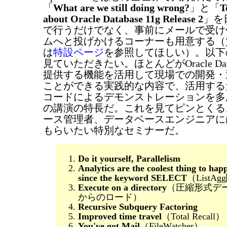
「
What are we still doing wrong?
」と「
T
about Oracle Database 11g Release 2
」を
で行うだけでなく、事前にメールで受け
ムへと投げかけるコーナーも用意する（
は
特設ページ
を参照してほしい）。以下
見ていただきたい。ほとんどがOracle Dat
提供する機能を活用して現場での開発・
ことができる実践的な内容で、活用する
コードによるデモンストレーションを多
の講演の特長だ。これを見てピンとくる
ース管理者、データベースエンジニアに
もらいたい特別なセミナーだ。
Do it yourself, Parallelism
Analytics are the coolest thing to ha
since the keyword SELECT
（ListA
Execute on a directory
（圧縮形式デ
からのロード）
Recursive Subquery Factoring
Improved time travel
（Total Recall）
You've got Mail
（FileWatcher）