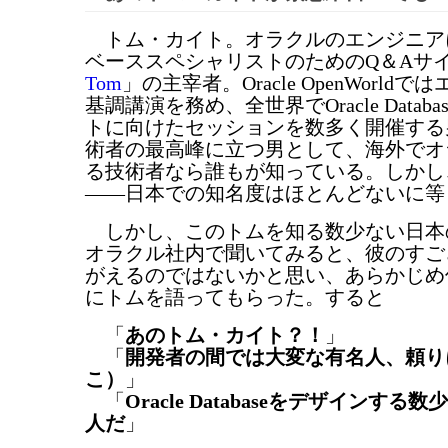
トム・カイト。オラクルのエンジニア
ベーススペシャリストのためのQ＆Aサ
Tom
」の主宰者。Oracle OpenWorld
基調講演を務め、全世界でOracle Datab
トに向けたセッションを数多く開催する
術者の最高峰に立つ男として、海外でオ
る技術者なら誰もが知っている。しかし
――日本での知名度はほとんどないに等
しかし、このトムを知る数少ない日本
オラクル社内で聞いてみると、彼のすご
がえるのではないかと思い、あらかじめ
にトムを語ってもらった。すると
「
あのトム・カイト？！
」
「
開発者の間では大変な有名人、頼り
こ）
」
「
Oracle Databaseをデザインする
人だ
」