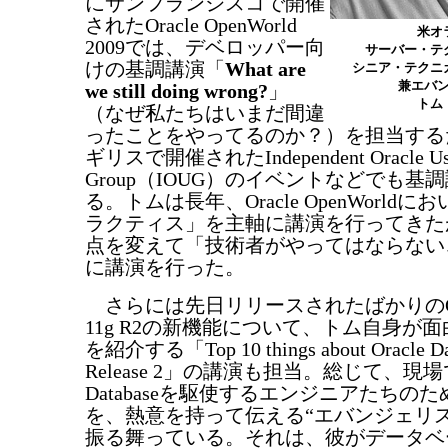
にサンフランシスコで開催
されたOracle OpenWorld
米
2009では、デベロッパー向
サーバー・
けの基調講演「
What are
シニア・テクニ
兼エバ
we still doing wrong?
」
トム
（なぜ私たちはいまだ間違
ったことをやってるのか？）を担当する
ギリスで開催されたIndependent Oracle Us
Group（IOUG）のイベントなどでも基
る。トムは長年、Oracle OpenWorld
ラクティス」を主軸に講演を行ってきたが
点を変えて「技術者がやってはならない
に講演を行った。
さらには先日リリースされたばかりのOracle
11g R2の新機能について、トム自身が
を紹介する「Top 10 things about Oracle Dat
Release 2」の講演も担当。総じて、現場でO
Databaseを駆使するエンジニアたちの
を、熱意を持って伝える“エバンジェリ
振る舞っている。それは、彼がデータベ