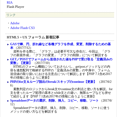
RIA
Flash Player
リンク
・
Adobe
・
Adobe Flash CS3
HTML5 + UX フォーラム 新着記事
GASで棒、円、折れ線など各種グラフを作成、変更、削除するための基
本
（2017/7/12）
資料を作る際に、「グラフ」は必要不可欠な存在だ。今回は、「グラ
フの新規作成」「グラフの変更」「グラフの削除」について解説する
GET／POSTでフォームから送信された値をPHPで受け取る「定義済みの
変数」【更新】
（2017/7/10）
HTMLのフォーム機能についておさらいし、get/postメソッドなどの内
容を連想配列で格納するPHPの「定義済みの変数」の中身や、フォーム
送信値の取り扱いにおける注意点について解説します【PHP 7.1含め2017
年の情報に合うように更新】
PHPのfor文＆ループ脱出のbreak/スキップのcontinue【更新】
（2017/6/2
6）
素数判定のロジックからbreak文やcontinue文の利点と使い方を解説。for
文を使ったループ処理の基本とwhile文との違い、無限ループなども併せ
て紹介します【PHP 7.1含め2017年の情報に合うように更新】
Spreadsheetデータの選択、削除、挿入、コピー、移動、ソート
（2017/6/
12）
Spreadsheetデータの選択、挿入、削除、コピー、移動、ソートに使う
メソッドの使い方などを解説する