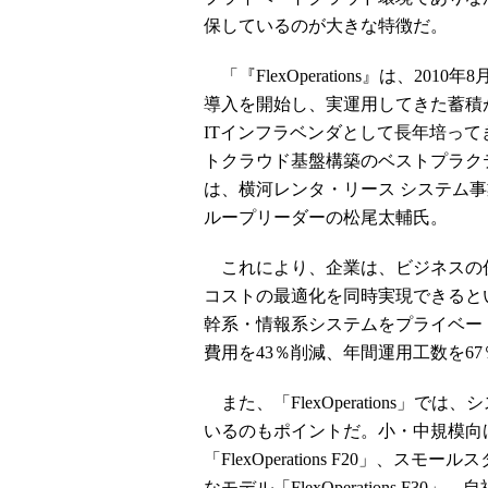
保しているのが大きな特徴だ。
「『FlexOperations』は、2
導入を開始し、実運用してきた蓄積
ITインフラベンダとして長年培っ
トクラウド基盤構築のベストプラクティス
は、横河レンタ・リース システム事
ループリーダーの松尾太輔氏。
これにより、企業は、ビジネスの俊
コストの最適化を同時実現できると
幹系・情報系システムをプライベー
費用を43％削減、年間運用工数を6
また、「FlexOperations」
いるのもポイントだ。小・中規模向
「FlexOperations F20」
なモデル「FlexOperations 