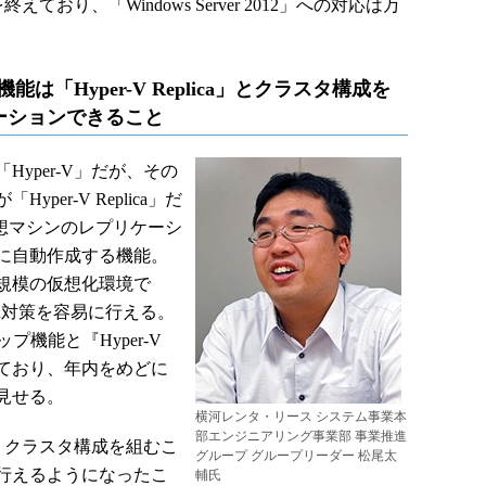
えており、「Windows Server 2012」への対応は万
12の機能は「Hyper-V Replica」とクラスタ構成を
ーションできること
yper-V」だが、その
er-V Replica」だ
は、仮想マシンのレプリケーシ
に自動作成する機能。
規模の仮想化環境で
R対策を容易に行える。
アップ機能と『Hyper-V
画しており、年内をめどに
見せる。
横河レンタ・リース システム事業本
部エンジニアリング事業部 事業推進
は、クラスタ構成を組むこ
グループ グループリーダー 松尾太
行えるようになったこ
輔氏