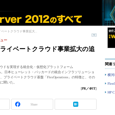
イベートクラウド事業拡大...
タビュー
をプライベートクラウド事業拡大の追
関連
ウドを実現する統合化・仮想化プラットフォーム
かけている。日本ヒューレット・パッカードの統合インフラソリューショ
横河
に据えた、プライベートクラウド基盤「FlexOperations」の特徴と、その
当者に聞いた。
Flex
[
PR／＠IT
]
HP C
Share