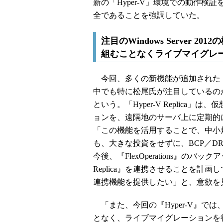
新の「Hyper-V」環境での動作検証を終
全であることを強調していた。
注目のWindows Server 20
組むことなくライブマイグレ
今回、多くの新機能が追加された「H
中でも特に松尾氏が注目しているのが「Hyp
という。「Hyper-V Replica」
ョンを、遠隔地のサーバ上に定期的
「この機能を活用することで、中小
も、大きな投資をせずに、BCP／D
今後、『FlexOperations』のバック
Replica』を連携させることを計
連携機能を提供したい」と、意欲を
「また、今回の『Hyper-V』で
となく、ライブマイグレーションを