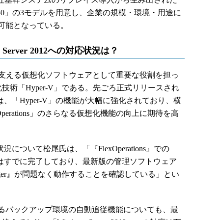
ons F50」の3モデルを用意し、企業の規模・環境・用途に
可能となっている。
ws Server 2012への対応状況は？
ns」を支える仮想化ソフトウェアとして重要な役割を担っ
の仮想化技術「Hyper-V」である。先ごろ正式リリースされ
012」では、「Hyper-V」の機能が大幅に強化されており、横
perations」のさらなる仮想化機能の向上に期待を高
対応状況について松尾氏は、「『FlexOperations』での
』の動作検証はすでに完了しており、最新版の管理ソフトウェア
chine Manager』が問題なく動作することを確認している」とい
るバックアップ環境の自動追従機能についても、最