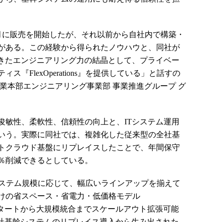
010年8月に販売を開始したが、それ以前から自社内で構築・
がある。この経験から得られたノウハウと、同社が
てきたエンジニアリング力の結晶として、プライベー
『FlexOperations』を提供している」と話すの
業本部エンジニアリング事業部 事業推進グループ グ
敏性、柔軟性、信頼性の向上と、ITシステム運用
いう。実際に同社では、複雑化した従来型の全社基
トクラウド基盤にリプレイスしたことで、年間保守
7％削減できるとしている。
では、システム規模に応じて、幅広いラインアップを揃えて
けの省スペース・省電力・低価格モデル
、スモールスタートから大規模統合までスケールアウト拡張可能
F30」、自社基幹システムのリプレイス導入から生み出された