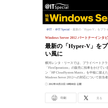
＠IT
＠IT Special
最新の「Hyper-V」をプラ
Windows Server 2012 パートナーイン
最新の「Hyper-V」
い風に
横河レンタ・リースでは、プライベートクラ
「FlexOperations」の販売に拍車を
ン「HP CloudSystem Matrix」を中核
Windows Server 2012への対応について担
2012年10月22日 10時00分 公開
印刷
見る