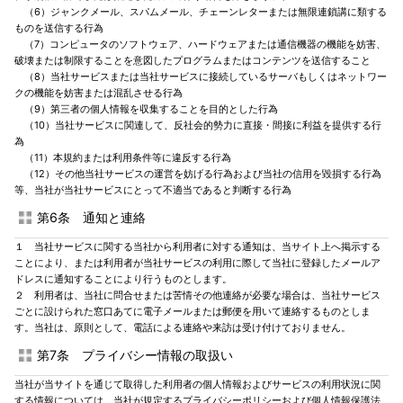
（6）ジャンクメール、スパムメール、チェーンレターまたは無限連鎖講に類する
ものを送信する行為
（7）コンピュータのソフトウェア、ハードウェアまたは通信機器の機能を妨害、
破壊または制限することを意図したプログラムまたはコンテンツを送信すること
（8）当社サービスまたは当社サービスに接続しているサーバもしくはネットワー
クの機能を妨害または混乱させる行為
（9）第三者の個人情報を収集することを目的とした行為
（10）当社サービスに関連して、反社会的勢力に直接・間接に利益を提供する行
為
（11）本規約または利用条件等に違反する行為
（12）その他当社サービスの運営を妨げる行為および当社の信用を毀損する行為
等、当社が当社サービスにとって不適当であると判断する行為
第6条 通知と連絡
１ 当社サービスに関する当社から利用者に対する通知は、当サイト上へ掲示する
ことにより、または利用者が当社サービスの利用に際して当社に登録したメールア
ドレスに通知することにより行うものとします。
２ 利用者は、当社に問合せまたは苦情その他連絡が必要な場合は、当社サービス
ごとに設けられた窓口あてに電子メールまたは郵便を用いて連絡するものとしま
す。当社は、原則として、電話による連絡や来訪は受け付けておりません。
第7条 プライバシー情報の取扱い
当社が当サイトを通じて取得した利用者の個人情報およびサービスの利用状況に関
する情報については、当社が規定するプライバシーポリシーおよび個人情報保護法