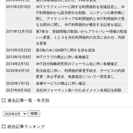
2011年2月15日
＠ITクラブメンバーに関する利用規約を別途設定し、＠
IT利用規約から該当部分を削除。コンテンツの著作権に
関し、アイティメディアID利用規約と＠IT利用規約で異
なる部分に関し、＠IT利用規約が優先する記述を追記。
2011年12月15日
第7条を、登録情報の取扱いからプライバシー情報の取扱
いへ変更。１と３を当社利用規約の文言に合わせ、内容
を変更
2012年5月22日
第3条の4にQA@ITに関する項を追加
2012年10月6日
＠ITクラブの廃止に伴い各種修正
2014年2月1日
＠IT自分戦略研究所のフォーラム化に伴い各種修正
2020年4月1日
民法改定に伴い、利用規約変更手続き、サービスの内容
変更・休止手続き、免責規定について一部見直し
2020年7月1日
各種サービスの廃止に伴い修正
2021年6月16日
当社内フォーマット統一のためドメイン名表記を削除
過去記事一覧 - 年月別
移動
総合記事ランキング