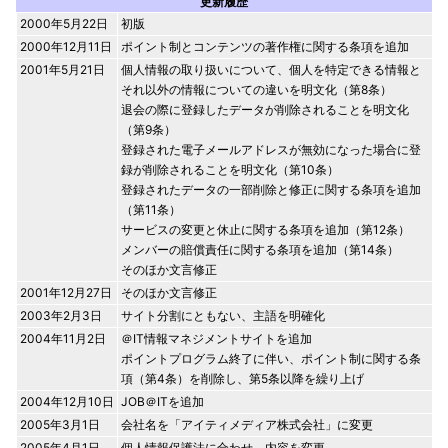
更新履歴
2000年5月22日
初版
2000年12月11日
ポイント制とコンテンツの著作権に関する条項を追加
2001年5月21日
個人情報の取り扱いについて、個人を特定できる情報と
それ以外の情報についての違いを明文化（第8条）
退会の際に登録したデータが削除されることを明文化
（第9条）
登録された電子メールアドレスが無効になった場合に登
録が削除されることを明文化（第10条）
登録されたデータの一部削除と修正に関する条項を追加
（第11条）
サービスの変更と休止に関する条項を追加（第12条）
メンバーの賠償責任に関する条項を追加（第14条）
そのほか文言修正
2001年12月27日
そのほか文言修正
2003年2月3日
サイト分割にともない、主語を明確化
2004年11月2日
＠IT情報マネジメントサイトを追加
ポイントプログラム終了に伴い、ポイント制に関する条
項（第4条）を削除し、第5条以降を繰り上げ
2004年12月10日
JOB＠ITを追加
2005年3月1日
会社名を「アイティメディア株式会社」に変更
2005年4月1日
個人情報保護法に合わせ、内容を変更