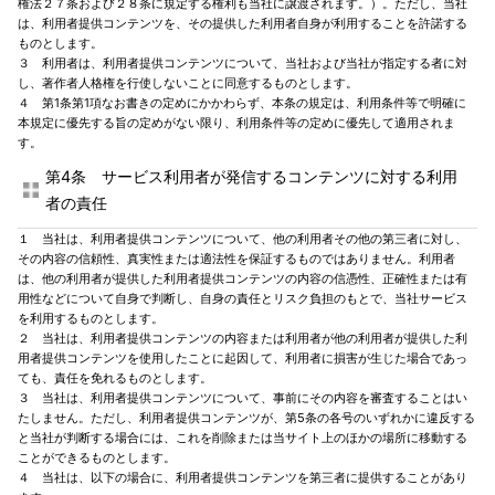
権法２７条および２８条に規定する権利も当社に譲渡されます。）。ただし、当社
は、利用者提供コンテンツを、その提供した利用者自身が利用することを許諾する
ものとします。
３ 利用者は、利用者提供コンテンツについて、当社および当社が指定する者に対
し、著作者人格権を行使しないことに同意するものとします。
４ 第1条第1項なお書きの定めにかかわらず、本条の規定は、利用条件等で明確に
本規定に優先する旨の定めがない限り、利用条件等の定めに優先して適用されま
す。
第4条 サービス利用者が発信するコンテンツに対する利用
者の責任
１ 当社は、利用者提供コンテンツについて、他の利用者その他の第三者に対し、
その内容の信頼性、真実性または適法性を保証するものではありません。利用者
は、他の利用者が提供した利用者提供コンテンツの内容の信憑性、正確性または有
用性などについて自身で判断し、自身の責任とリスク負担のもとで、当社サービス
を利用するものとします。
２ 当社は、利用者提供コンテンツの内容または利用者が他の利用者が提供した利
用者提供コンテンツを使用したことに起因して、利用者に損害が生じた場合であっ
ても、責任を免れるものとします。
３ 当社は、利用者提供コンテンツについて、事前にその内容を審査することはい
たしません。ただし、利用者提供コンテンツが、第5条の各号のいずれかに違反する
と当社が判断する場合には、これを削除または当サイト上のほかの場所に移動する
ことができるものとします。
４ 当社は、以下の場合に、利用者提供コンテンツを第三者に提供することがあり