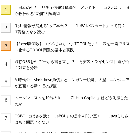
「日本のセキュリティ信仰は構造的にズレてる」 コスパよく、す
ぐ救われる“左側”の防衛術
“応用情報が消える”って本当？ 「生成AIパスポート」って何？
IT資格の今を読む
【Excel新関数】コピペじゃないよTOCOLだよ！ 表を一発でリス
ト化するTOCOL関数の基本と実践
既存OSSをAIで“一から書き直し”？ 再実装・ライセンス回避が招
く対立と分断
AI時代の「Markdown負債」と「レガシー脱却」の壁、エンジニア
が直面する新・旧の課題
トークンコストを10分の1に 「GitHub Copilot」はどう削減した
のか
COBOLっぽさを残す「JaBOL」の是非を問い直す――Javaらしさ
はもう問題じゃない