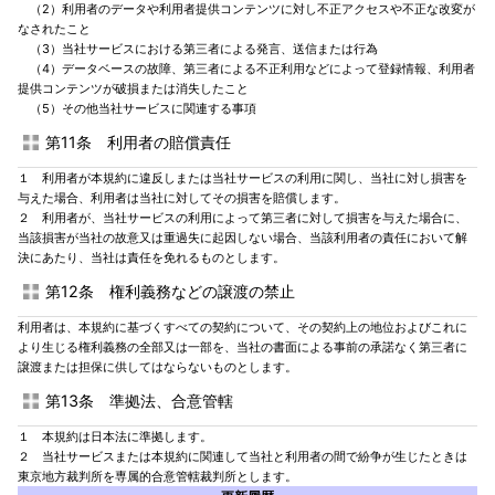
（2）利用者のデータや利用者提供コンテンツに対し不正アクセスや不正な改変が
なされたこと
（3）当社サービスにおける第三者による発言、送信または行為
（4）データベースの故障、第三者による不正利用などによって登録情報、利用者
提供コンテンツが破損または消失したこと
（5）その他当社サービスに関連する事項
第11条 利用者の賠償責任
１ 利用者が本規約に違反しまたは当社サービスの利用に関し、当社に対し損害を
与えた場合、利用者は当社に対してその損害を賠償します。
２ 利用者が、当社サービスの利用によって第三者に対して損害を与えた場合に、
当該損害が当社の故意又は重過失に起因しない場合、当該利用者の責任において解
決にあたり、当社は責任を免れるものとします。
第12条 権利義務などの譲渡の禁止
利用者は、本規約に基づくすべての契約について、その契約上の地位およびこれに
より生じる権利義務の全部又は一部を、当社の書面による事前の承諾なく第三者に
譲渡または担保に供してはならないものとします。
第13条 準拠法、合意管轄
１ 本規約は日本法に準拠します。
２ 当社サービスまたは本規約に関連して当社と利用者の間で紛争が生じたときは
東京地方裁判所を専属的合意管轄裁判所とします。