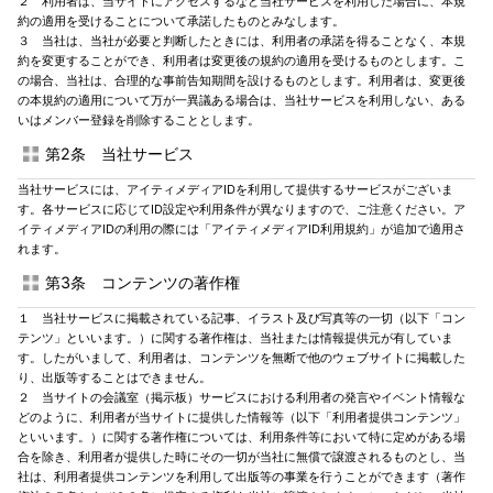
２ 利用者は、当サイトにアクセスするなど当社サービスを利用した場合に、本規
約の適用を受けることについて承諾したものとみなします。
３ 当社は、当社が必要と判断したときには、利用者の承諾を得ることなく、本規
約を変更することができ、利用者は変更後の規約の適用を受けるものとします。こ
の場合、当社は、合理的な事前告知期間を設けるものとします。利用者は、変更後
の本規約の適用について万が一異議ある場合は、当社サービスを利用しない、ある
いはメンバー登録を削除することとします。
第2条 当社サービス
当社サービスには、アイティメディアIDを利用して提供するサービスがございま
す。各サービスに応じてID設定や利用条件が異なりますので、ご注意ください。ア
イティメディアIDの利用の際には「アイティメディアID利用規約」が追加で適用さ
れます。
第3条 コンテンツの著作権
１ 当社サービスに掲載されている記事、イラスト及び写真等の一切（以下「コン
テンツ」といいます。）に関する著作権は、当社または情報提供元が有していま
す。したがいまして、利用者は、コンテンツを無断で他のウェブサイトに掲載した
り、出版等することはできません。
２ 当サイトの会議室（掲示板）サービスにおける利用者の発言やイベント情報な
どのように、利用者が当サイトに提供した情報等（以下「利用者提供コンテンツ」
といいます。）に関する著作権については、利用条件等において特に定めがある場
合を除き、利用者が提供した時にその一切が当社に無償で譲渡されるものとし、当
社は、利用者提供コンテンツを利用して出版等の事業を行うことができます（著作