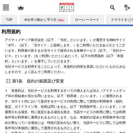
TOP
AIを作り動かし守り生かす
ロー/ノーコード
クラウドネイ
利用規約
アイティメディア株式会社（以下、「当社」といいます。）が運営するWebサイト
「＠IT」（以下、「当サイト」と総称します。）をご利用いただきありがとうござ
います。利用者の皆さまが当サイトで提供される各種サービス（以下、「当社サー
ビス」といいます。)をご利用いただくにあたって、以下の利用規約（以下「本規
約」といいます。）を遵守していただきます。
当社サービスを利用することによって、本規約の内容を承諾いただいたものとみな
しますので、よく読んでご利用ください。
第1条 規約の範囲及び変更
１ 本規約は、当社サービスを利用するすべての個人または法人（アイティメディ
アIDの登録者か否かを問いません。以下「利用者」といいます。）に適用されま
す。当サイト内において提供するサービスの利用に際して固有の利用条件（規約、
規定、ガイドライン等、名称は問いません。以下「利用条件等」といいます。）が
適用される場合、特に規定がある場合を除き、当該サービスの利用に際しては利用
条件等が利用者に適用されるものとします。なお、本規約の定めと利用条件等の定
めが異なっている場合には、特段の定めがない限り、当該サービスに関しては利用
条件等が本規約に優先して適用されるものとします。