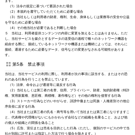
ます。
（1）法令の規定に基づいて要請された場合
（2）本規約を遵守していただくために必要な場合
（3）当社もしくは利用者の財産、権利、生命、身体もしくは業務等の安全や公益
を守るために必要な場合
（4）その他当社が必要であると判断した場合
５ 当社は、利用者提供コンテンツの内容に変更を加えることはありません。ただ
し、当社サービスを媒介とするデータの送受信の過程で種々のネットワーク機器を
経由する際に、接続しているネットワークや機器または機材によっては、それらに
接続、通過するために必要なデータ、信号などの変更がなされる可能性がありま
す。
第5条 禁止事項
当社は、当社サービスの利用に際し、利用者が次の事項に該当する、またはその恐
れのある行為を行うことを禁止しています。
（1）法律、命令および通達等に違反する行為
（2）当社もしくは第三者の名誉、信用、プライバシー、財産、知的財産権（特許
権、実用新案権、意匠権、商標権、著作権など）その他の権利を侵害する行為
（3）ストーカー行為などのいやがらせ、誹謗中傷または民族・人種差別その他公
序良俗に反する行為
（4）当社または第三者の氏名・商号等を用いて当社または第三者になりすますこ
と、代表権や代理権がないにもかかわらず会社などの組織を名乗ること、および他
の個人や組織との関係を偽ること
（5）広告、宣伝または売名を目的とした行為（ただし、個別のサービスの中で当
社が別段に許可または指定した方法で行う場合を除きます。）