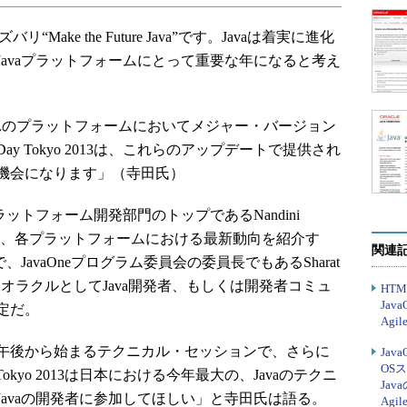
リ“Make the Future Java”です。Javaは着実に進化
Javaプラットフォームにとって重要な年になると考え
それぞれのプラットフォームにおいてメジャー・バージョン
ay Tokyo 2013は、これらのアップデートで提供され
機会になります」（寺田氏）
ットフォーム開発部門のトップであるNandini
y氏が登壇し、各プラットフォームにおける最新動向を紹介す
関連
JavaOneプログラム委員会の委員長でもあるSharat
り、オラクルとしてJava開発者、もしくは開発者コミュ
HTM
Jav
定だ。
Agil
午後から始まるテクニカル・セッションで、さらに
Jav
OS
Tokyo 2013は日本における今年最大の、Javaのテクニ
Jav
avaの開発者に参加してほしい」と寺田氏は語る。
Agil