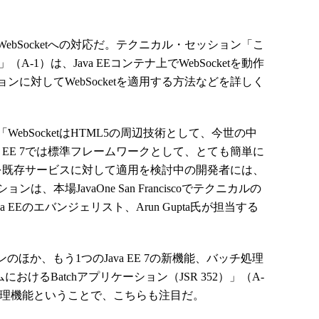
bSocketへの対応だ。テクニカル・セッション「こ
et」（A-1）は、Java EEコンテナ上でWebSocketを動作
に対してWebSocketを適用する方法などを詳しく
bSocketはHTML5の周辺技術として、今世の中
a EE 7では標準フレームワークとして、とても簡単に
etを既存サービスに対して適用を検討中の開発者には、
本場JavaOne San Franciscoでテクニカルの
EEのエバンジェリスト、Arun Gupta氏が担当する
ョンのほか、もう1つのJava EE 7の新機能、バッチ処理
おけるBatchアプリケーション（JSR 352）」（A-
チ処理機能ということで、こちらも注目だ。