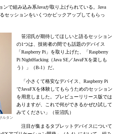
で組み込み系Javaが取り上げられている。Java
気になるセッションをいくつかピックアップしてもらっ
笹沼氏が期待してほしいと語るセッション
の1つは、技術者の間でも話題のデバイス
「Raspberry Pi」を取り上げた、「Raspberry
Pi NightHacking（Java SE／JavaFXを楽しも
う）」（B-1）だ。
「小さくて格安なデバイス、Raspberry Pi
でJavaFXを体験してもらうためのセッション
を用意しました。プレビューリリース版では
ありますが、これで何ができるかぜひ試して
みてください」（笹沼氏）
ンサルタン
注目が集まるタブレットデバイスについて
aFXアプリケーション開発」（A-4）において、組み