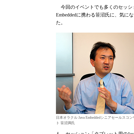
今回のイベントでも多くのセッション
Embeddedに携わる笹沼氏に、
た。
日本オラクル Java Embeddedシニアセールスコ
ト 笹沼満氏
も、セッション「タブレット用のJav