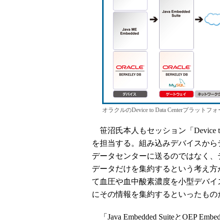
オラクルのDevice to Data Centerプラットフ
笹沼氏本人もセッション「Device to Dat
を担当する。組み込みデバイスから
データセンターに送るのではなく、
データだけを集約するという考え方
て血圧や血中酸素濃度を小型デバイ
にその情報を集約するといったもの
「Java Embedded SuiteとO