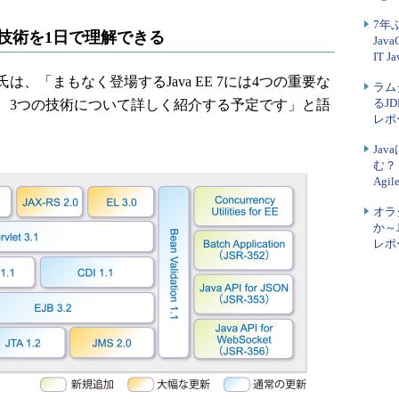
7年ぶ
れる技術を1日で理解できる
Jav
IT J
「まもなく登場するJava EE 7には4つの重要な
ラムダ
るJD
、3つの技術について詳しく紹介する予定です」と語
レポー
Jav
む？～
Agil
オラ
か～JJ
レポー