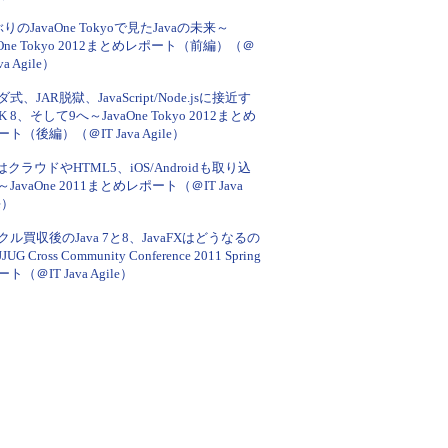
りのJavaOne Tokyoで見たJavaの未来～
aOne Tokyo 2012まとめレポート（前編）（＠
ava Agile）
式、JAR脱獄、JavaScript/Node.jsに接近す
K 8、そして9へ～JavaOne Tokyo 2012まとめ
ト（後編）（＠IT Java Agile）
aはクラウドやHTML5、iOS/Androidも取り込
JavaOne 2011まとめレポート（＠IT Java
e）
クル買収後のJava 7と8、JavaFXはどうなるの
UG Cross Community Conference 2011 Spring
ト（＠IT Java Agile）