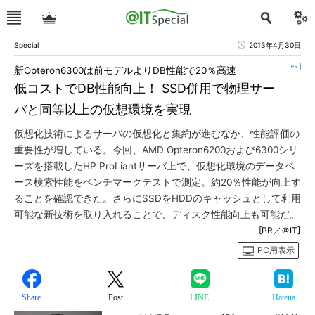
Special
2013年4月30日
新Opteron6300は前モデルよりDB性能で20％高速
低コストでDB性能向上！ SSD併用で物理サー
バと同等以上の仮想環境を実現
仮想化技術によるサーバの仮想化と集約が進むなか、性能評価の
重要性が増している。今回、AMD Opteron6200および6300シリ
ーズを搭載したHP ProLiantサーバ上で、仮想化環境のデータベ
ース検索性能をベンチマークテストで測定。約20％性能が向上す
ることを確認できた。さらにSSDをHDDのキャッシュとして利用
可能な新技術を取り入れることで、ディスク性能向上も可能だ。
[PR／＠IT]
PC用表示
Share
Post
LINE
Hatena