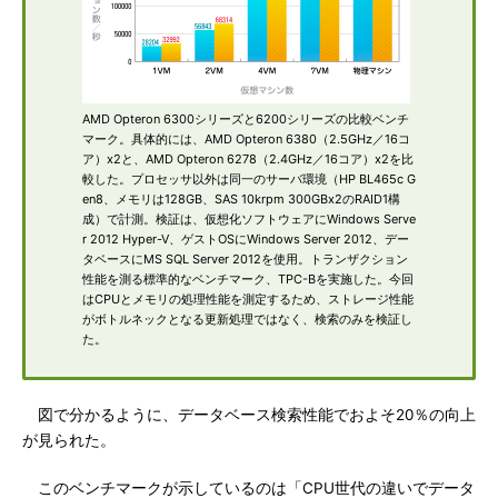
AMD Opteron 6300シリーズと6200シリーズの比較ベンチ
マーク。具体的には、AMD Opteron 6380（2.5GHz／16コ
ア）x2と、AMD Opteron 6278（2.4GHz／16コア）x2を比
較した。プロセッサ以外は同一のサーバ環境（HP BL465c G
en8、メモリは128GB、SAS 10krpm 300GBx2のRAID1構
成）で計測。検証は、仮想化ソフトウェアにWindows Serve
r 2012 Hyper-V、ゲストOSにWindows Server 2012、デー
タベースにMS SQL Server 2012を使用。トランザクション
性能を測る標準的なベンチマーク、TPC-Bを実施した。今回
はCPUとメモリの処理性能を測定するため、ストレージ性能
がボトルネックとなる更新処理ではなく、検索のみを検証し
た。
図で分かるように、データベース検索性能でおよそ20％の向上
が見られた。
このベンチマークが示しているのは「CPU世代の違いでデータ