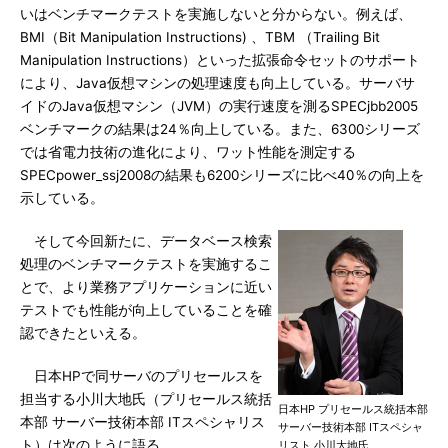
いはベンチマークテストを実施しないと分からない。例えば、
BMI（Bit Manipulation Instructions) 、TBM （Trailing Bit
Manipulation Instructions）といった拡張命令セットのサポート
により、Java仮想マシンの処理速度も向上している。サーバサ
イドのJava仮想マシン（JVM）の実行速度を測るSPECjbb2005
ベンチマークの結果は24％向上している。また、6300シリーズ
では省電力技術の進化により、ワット性能を測定する
SPECpower_ssj2008の結果も6200シリーズに比べ40％の向上を
示している。
そして今回新たに、データベース検索
処理のベンチマークテストを実施するこ
とで、より業務アプリケーションに近い
テストでも性能が向上していることを確
認できたといえる。
日本HPで同サーバのプリセールスを
担当する小川大地氏（プリセールス統括
日本HP プリセールス統括本部
本部 サーバー技術本部 ITスペシャリス
サーバー技術本部 ITスペシャ
ト）は次のように語る。
リスト 小川大地氏