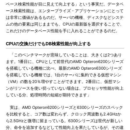
ベース検索性能が目に見えて向上する」という事実だ。データベ
ース検索性能は、エンタープライズ・アプリケーションにとって
は非常に価値があるものだ。サーバの機種、ディスクなどシステ
ムの他の要素は同じままでも、CPUの最新版を選択することで、
これだけのデータベース性能を手に入れることができるのだ。
CPUの交換だけでもDB検索性能が向上する
「このベンチマークが意味していることは、大きくは2つあり
ます。1番目に、CPUとして前世代のAMD Opteron6200シリーズ
を搭載している機種に比べ、最新のAMD Opteron6300シリーズ
を搭載している機種では、1台のサーバに集約できる仮想マシン
（VM）の数を20％増やすことができます。2番目に、仮想マシ
ンがリソースを使い切っていない場合は、プロセッサ性能が向上
している分、処理時間の短縮が期待できます」
実は、AMD Opteron6200シリーズと6300シリーズのスペック
を比較すると、コア数は変わらず、クロック周波数も2.4GHzか
ら2.5GHzと微増に留まっている。6300シリーズは世代が新しい
分、命令を追加するなどして性能向上を果たしているが、その違