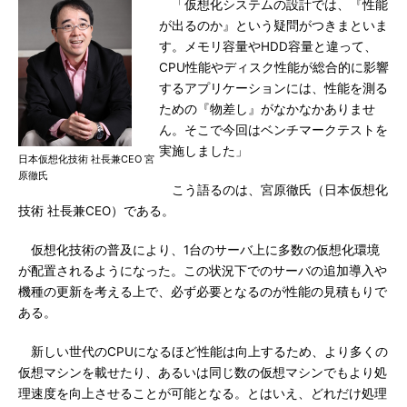
「仮想化システムの設計では、『性能
が出るのか』という疑問がつきまといま
す。メモリ容量やHDD容量と違って、
CPU性能やディスク性能が総合的に影響
するアプリケーションには、性能を測る
ための『物差し』がなかなかありませ
ん。そこで今回はベンチマークテストを
実施しました」
日本仮想化技術 社長兼CEO 宮
原徹氏
こう語るのは、宮原徹氏（日本仮想化
技術 社長兼CEO）である。
仮想化技術の普及により、1台のサーバ上に多数の仮想化環境
が配置されるようになった。この状況下でのサーバの追加導入や
機種の更新を考える上で、必ず必要となるのが性能の見積もりで
ある。
新しい世代のCPUになるほど性能は向上するため、より多くの
仮想マシンを載せたり、あるいは同じ数の仮想マシンでもより処
理速度を向上させることが可能となる。とはいえ、どれだけ処理