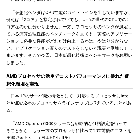
「仮想化ベンダはCPU性能のガイドラインを出していますが、
例えば『2コア』と指定されていても、いつの世代のCPUでの2
コアなのかは分かりません。一方、プロセッサのベンダが測定し
ている演算処理性能のベンチマークを見ても、実際のアプリケー
ションに必要な性能がどれだけ向上するかは、やはり分からな
い。アプリケーション寄りのテストをしないと現実と乖離してし
まいます。そこで今回、日本仮想化技術にベンチマークをお願い
しました」
AMDプロセッサの活用でコストパフォーマンスに優れた仮
想化環境を実現
日本HPのサーバ機の特徴として、対応するプロセッサにIntel
とAMDの2社のプロセッサをラインナップに揃えていることがあ
る。
「AMD Opteron 6300シリーズは戦略的な価格設定を行ってい
ることから、もう一方のプロセッサに比べて20%前後のコストを
圧縮できます」（日本HP小川氏）。