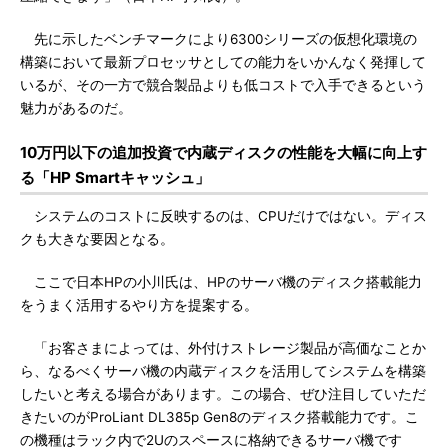
先に示したベンチマークにより6300シリーズの仮想化環境の
構築において最新プロセッサとしての能力をいかんなく発揮して
いるが、その一方で競合製品よりも低コストで入手できるという
魅力があるのだ。
10万円以下の追加投資で内蔵ディスクの性能を大幅に向上す
る「HP Smartキャッシュ」
システムのコストに反映するのは、CPUだけではない。ディス
クも大きな要因となる。
ここで日本HPの小川氏は、HPのサーバ機のディスク搭載能力
をうまく活用するやり方を提案する。
「お客さまによっては、外付けストレージ製品が高価なことか
ら、なるべくサーバ機の内蔵ディスクを活用してシステムを構築
したいと考える場合があります。この場合、ぜひ注目していただ
きたいのがProLiant DL385p Gen8のディスク搭載能力です。こ
の機種はラック内で2Uのスペースに格納できるサーバ機です