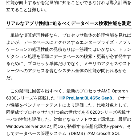
性能が向上するかを定量的に知ることができなければ導入計画を
立てることは難しい。
リアルなアプリ性能に迫るべくデータベース検索性能を測定
単純な演算処理性能なら、プロセッサ単体の処理性能を見れば
よいが、データベースにアクセスするエンタープライズ・アプリ
ケーションの処理性能の見積もりは一筋縄ではいかない。トラン
ザクション処理を筆頭にデータベースの検索・更新が必ず発生す
るために、プロセッサ単体だけでなく、メモリのアクセスやスト
レージへのアクセスを含むシステム全体の性能が問われるから
だ。
この疑問に回答を出すべく、最新のプロセッサAMD Opteron
6300シリーズを搭載した「
HP ProLiant BL465c Gen8
」でサー
バ性能をベンチマークテストにより評価した。比較対象として、
同構成でプロセッサだけ1つ前の世代である6200シリーズ搭載サ
ーバの性能も評価した。対象となるソフトウエア環境は、最新の
Windows Server 2012と同OSが搭載する仮想化環境Hyper-V、そ
してデータベース管理システム（DBMS）のMicrosoft SQL