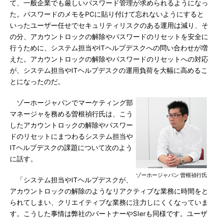
て、一般企業でも厳しいパスワード管理が求められるようになっ
た。パスワードのメモをPCに貼り付けて忘れないようにすると
いったユーザー任せでセキュリティリスクのある運用は減り、そ
の分、アカウントロックの解除やパスワードのリセットを安全に
行うために、システム担当やITヘルプデスクへの問い合わせが増
えた。アカウントロックの解除やパスワードのリセットへの対応
が、システム担当やITヘルプデスクの運用負荷を大幅に高めるこ
とになったのだ。
ゾーホージャパンでマーケティング部
マネージャを務める曽根禎行氏は、こう
したアカウントロックの解除やパスワー
ドのリセットにまつわるシステム担当や
ITヘルプデスクの課題について次のよう
に話す。
ゾーホージャパン 曽根禎行氏
「システム担当やITヘルプデスクが、
アカウントロックの解除のようなリアクティブな業務に時間をと
られてしまい、クリエイティブな業務に注力しにくくなっていま
す。こうした事情は弊社のパートナーやSIerも同様です。ユーザ