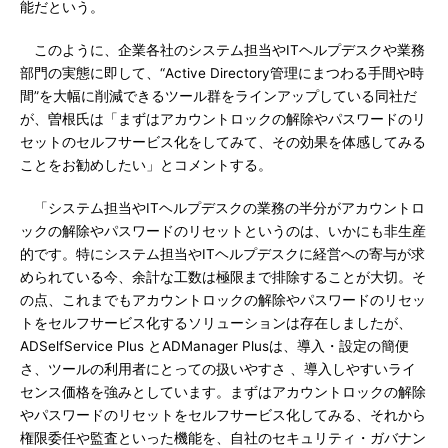
能だという。
このように、企業各社のシステム担当やITヘルプデスクや業務
部門の実態に即して、“Active Directory管理にまつわる手間や時
間”を大幅に削減できるツール群をラインアップしている同社だ
が、曽根氏は「まずはアカウントロックの解除やパスワードのリ
セットのセルフサービス化をしてみて、その効果を体感してみる
ことをお勧めしたい」とコメントする。
「システム担当やITヘルプデスクの業務の半分がアカウントロ
ックの解除やパスワードのリセットというのは、いかにも非生産
的です。特にシステム担当やITヘルプデスクに経営への寄与が求
められている今、余計な工数は極限まで排除することが大切。そ
の点、これまでもアカウントロックの解除やパスワードのリセッ
トをセルフサービス化するソリューションは存在しましたが、
ADSelfService Plus とADManager Plusは、導入・設定の簡便
さ、ツールの利用者にとっての扱いやすさ 、導入しやすいライ
センス価格を強みとしています。まずはアカウントロックの解除
やパスワードのリセットをセルフサービス化してみる、それから
権限委任や監査といった機能を、自社のセキュリティ・ガバナン