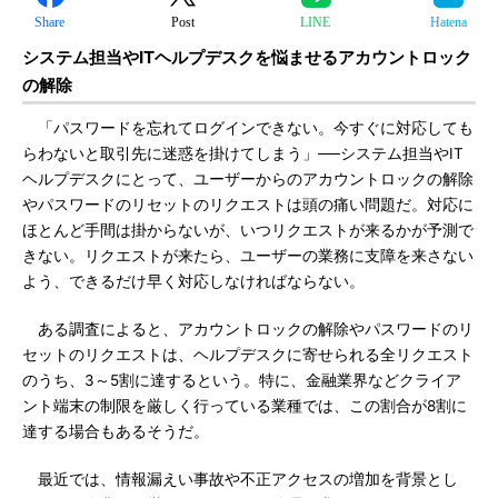
Share
Post
LINE
Hatena
システム担当やITヘルプデスクを悩ませるアカウントロック
の解除
「パスワードを忘れてログインできない。今すぐに対応しても
らわないと取引先に迷惑を掛けてしまう」──システム担当やIT
ヘルプデスクにとって、ユーザーからのアカウントロックの解除
やパスワードのリセットのリクエストは頭の痛い問題だ。対応に
ほとんど手間は掛からないが、いつリクエストが来るかが予測で
きない。リクエストが来たら、ユーザーの業務に支障を来さない
よう、できるだけ早く対応しなければならない。
ある調査によると、アカウントロックの解除やパスワードのリ
セットのリクエストは、ヘルプデスクに寄せられる全リクエスト
のうち、3～5割に達するという。特に、金融業界などクライア
ント端末の制限を厳しく行っている業種では、この割合が8割に
達する場合もあるそうだ。
最近では、情報漏えい事故や不正アクセスの増加を背景とし