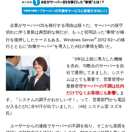
企業がサーバーOSを移行する理由は様々だ。サーバーの保守
切れに伴う更新は典型的な例だが、もっと切羽詰った“事情”が移
®
行を後押ししたケースもある。Windows Server
2012 R2への移
行とともに“自働サーバー”を導入したA社の事情を聞いた。
「5年以上前に導入した機種
を含め、10数台のサーバーを自
社で運用してきました。システ
ムはとても重要で、営業管理や
業務管理
サーバーの不調は社内
だけでなくお客様にも影響
しま
す。『システムの調子がおかしいぞ！』って、営業部門から電話
が入るたびに冷や汗が出ていました」（A社 システム室 スズキ
氏）
ユーザーからの連絡でサーバーの不調を知り、そこから原因を