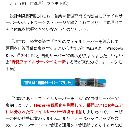
した」（B社 IT管理部 マツモト氏）
設計開発部門以外にも、営業や管理部門でも独自にファイルサ
ーバーやネットワークストレージが導入されており、IT管理部で
も全体像を把握できていなかったのだという。
「昨年度、経営会議で『全社のファイルサーバーを統合して、
運用をIT管理部に集約する』という方針が打ち出され、Windows
®
Server
2012 R2と“自働サーバー”の導入が決まりました。いよい
よ
“野良ファイルサーバー”を一掃
する時が来たのです」（マツモ
ト氏）
「10数台あったファイルサーバーを、3台の“自働サーバー”に
集約しました。
Hyper-V仮想化を利用して、部門ごとにセキュア
に区分されたファイルサーバー環境を用意
しましたので、ユーザ
ーの使い勝手は変わりません。また、データバックアップを含
め、ファイルサーバーの管理と運用をIT管理部でとりまとめた結