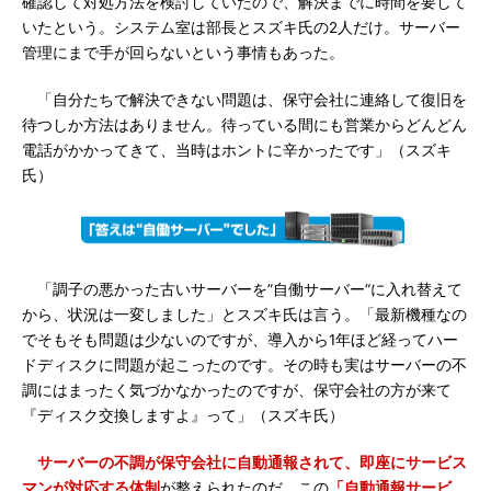
確認して対処方法を検討していたので、解決までに時間を要して
いたという。システム室は部長とスズキ氏の2人だけ。サーバー
管理にまで手が回らないという事情もあった。
「自分たちで解決できない問題は、保守会社に連絡して復旧を
待つしか方法はありません。待っている間にも営業からどんどん
電話がかかってきて、当時はホントに辛かったです」（スズキ
氏）
「調子の悪かった古いサーバーを”自働サーバー“に入れ替えて
から、状況は一変しました」とスズキ氏は言う。「最新機種なの
でそもそも問題は少ないのですが、導入から1年ほど経ってハー
ドディスクに問題が起こったのです。その時も実はサーバーの不
調にはまったく気づかなかったのですが、保守会社の方が来て
『ディスク交換しますよ』って」（スズキ氏）
サーバーの不調が保守会社に自動通報されて、即座にサービス
マンが対応する体制
が整えられたのだ。この
「自動通報サービ