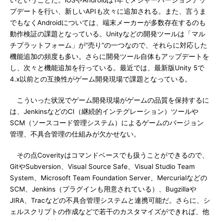
いということだ。iOSやAndroidは1年でメジャーバージョンアッ
プデートを行い、新しいAPIも次々に追加される。また、言うま
でもなくAndroidについては、端末メーカーが多数存在するのも
動作検証の課題となっている。Unityなどの開発ツールは「マル
チプラットフォーム」が“売り”の一つなので、それらに対応した
機能追加の頻度も多い。さらに開発ツール自体もアップデートを
し、次々と機能追加を行っている。最近では、最新版Unity 5で
4.x以前との互換性がゲーム開発現場で課題となっている。
こういった状況でゲーム開発現場がゲームの品質を保持するに
は、JenkinsなどのCI（継続的インテグレーション）ツールや
SCM（ソースコード管理システム）によるゲームのバージョン
管理、不具合管理の仕組みが欠かせない。
その点Coverityはコマンドベースでも扱うことができるので、
GitやSubversion、Visual Source Safe、Visual Studio Team
System、Microsoft Team Foundation Server、Mercurialなどの
SCM、Jenkins（プラグインも用意されている）、Bugzillaや
JIRA、Tracなどの不具合管理システムと連携可能だ。さらに、シ
ェルスクリプトの作成などで若干のカスタマイズができれば、他