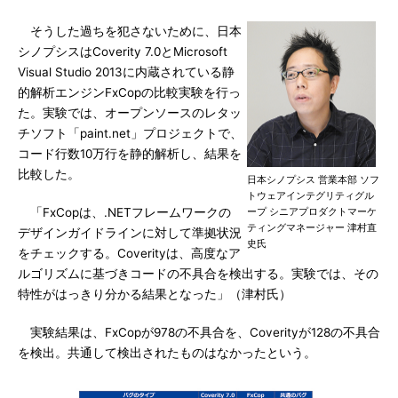
そうした過ちを犯さないために、日本
シノプシスはCoverity 7.0とMicrosoft
Visual Studio 2013に内蔵されている静
的解析エンジンFxCopの比較実験を行っ
た。実験では、オープンソースのレタッ
チソフト「paint.net」プロジェクトで、
コード行数10万行を静的解析し、結果を
比較した。
日本シノプシス 営業本部 ソフ
トウェアインテグリティグル
「FxCopは、.NETフレームワークの
ープ シニアプロダクトマーケ
ティングマネージャー 津村直
デザインガイドラインに対して準拠状況
史氏
をチェックする。Coverityは、高度なア
ルゴリズムに基づきコードの不具合を検出する。実験では、その
特性がはっきり分かる結果となった」（津村氏）
実験結果は、FxCopが978の不具合を、Coverityが128の不具合
を検出。共通して検出されたものはなかったという。