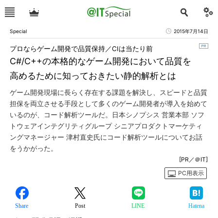
Special
2015年7月14日
プロならゲーム開発で品質保持／CIは当たり前
C#/C++の本格的なゲーム開発において品質を
高めるために知っておきたい静的解析とは
ゲーム開発現場に長らく存在する課題を解決し、スピードと品質
担保を両立させる手段として多くのゲーム開発者が導入を始めて
いるのが、コード解析ツールだ。日本シノプシス 営業本部 ソフ
トウェアインテグリティグループ シニアプロダクトマーケティ
ングマネージャー 津村直史氏にコード解析ツールについてお話
をうかがった。
[PR／＠IT]
PC用表示
Share
Post
LINE
Hatena