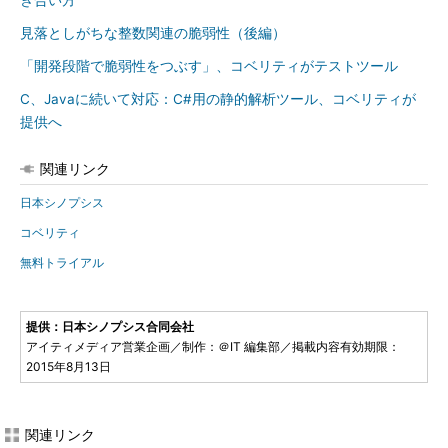
き合い方
見落としがちな整数関連の脆弱性（後編）
「開発段階で脆弱性をつぶす」、コベリティがテストツール
C、Javaに続いて対応：C#用の静的解析ツール、コベリティが
提供へ
関連リンク
日本シノプシス
コベリティ
無料トライアル
提供：日本シノプシス合同会社
アイティメディア営業企画／制作：＠IT 編集部／掲載内容有効期限：
2015年8月13日
関連リンク