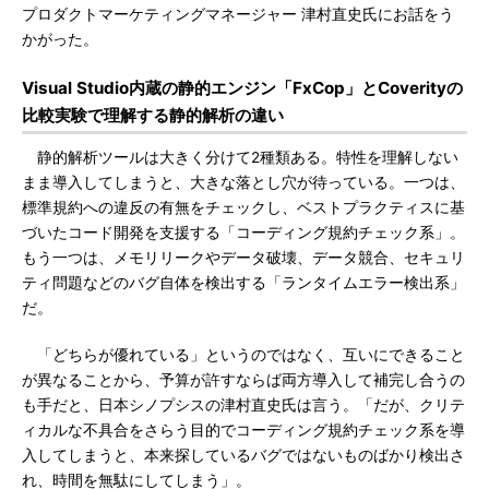
プロダクトマーケティングマネージャー 津村直史氏にお話をう
かがった。
Visual Studio内蔵の静的エンジン「FxCop」とCoverityの
比較実験で理解する静的解析の違い
静的解析ツールは大きく分けて2種類ある。特性を理解しない
まま導入してしまうと、大きな落とし穴が待っている。一つは、
標準規約への違反の有無をチェックし、ベストプラクティスに基
づいたコード開発を支援する「コーディング規約チェック系」。
もう一つは、メモリリークやデータ破壊、データ競合、セキュリ
ティ問題などのバグ自体を検出する「ランタイムエラー検出系」
だ。
「どちらが優れている」というのではなく、互いにできること
が異なることから、予算が許すならば両方導入して補完し合うの
も手だと、日本シノプシスの津村直史氏は言う。「だが、クリテ
ィカルな不具合をさらう目的でコーディング規約チェック系を導
入してしまうと、本来探しているバグではないものばかり検出さ
れ、時間を無駄にしてしまう」。