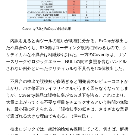
Coverity 7.0とFxCopの解析結果
内訳を見ると両ツールの違いが明確に分かる。FxCopが検出し
た不具合のうち、970個はコーディング規約に関わるもので、ク
リティカルな不具合は8個検出された。一方のCoverityは、リソ
ースリークやロジックエラー、NULLの関節参照を含むハンドル
されない例外といったクリティカルな不具合を125個検出した。
不具合の検出で誤検知が多過ぎると開発者のレビューコストが
上がり、バグ修正のライフサイクルがうまく回らなくなってしま
うが、Coverity製品は誤検知率が15％以下を誇る。これにより、
大量に上がってくる不要な項目をチェックするという時間の無駄
も、最小限に抑えられる。「誤検知率の低さは、さまざまな業界
で選ばれる大きな理由でもある」（津村氏）。
検出ロジックでは、統計的検知も採用している。例えば、解析