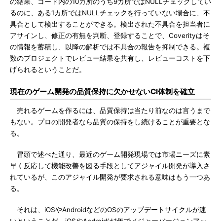
の結果、コード内の10カ所のうち9カ所ではNULLチェックしてい
るのに、ある1カ所ではNULLチェックを行っていない場合に、不
具合として検出することができる。検出された不具合を担当者に
アサインし、修正の有無を判断、登録することで、Coverityはそ
の情報を蓄積し、以降の解析では不具合の報告を抑制できる。複
数のプロジェクトでレビュー結果を共有し、レビューコストを下
げられるということだ。
現在のゲーム開発の品質保持に欠かせないCI体制を確立
売れるゲームを作るには、品質保持は当たり前なのは言うまで
もない。プロの開発者なら品質の保持をし続けることが重要とな
る。
冒頭で述べた通り、最近のゲーム開発現場では市場ニーズに素
早く反応して機能改善を図る手段としてアジャイル開発が導入さ
れているが、このアジャイル開発が要求される意味はもう一つあ
る。
それは、iOSやAndroidなどのOSのアップデートサイクルが速