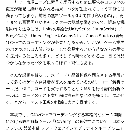
一方で、市場ニーズに素早く反応するために要求やロジックの
変更が頻繁に繰り返される結果、バグが生まれてしまう可能性は
高まってしまう。前述の無料ツールがGUIで作り込めるのは、あ
くまでも画面周りやキャラクターの簡単な動きのみで、詳細な機
能の作り込みには、Unityの場合はUnityScript（JavaScript）／
Boo／C#で、Unreal EngineやCocos2d-x／Cocos Studioの場合
はC++でのコーディングが必要となるからだ。だが、ゲーム業界
のバグつぶしは人間がプレーして発見するという昔ながらの手法
を採用するところも多く、どうしても時間がかかる上、目では見
つからなかったバグを取りこぼす可能性もある。
そんな課題を解決し、スピードと品質担保を両立させる手段と
して多くのゲーム開発者が導入を始めているのが、コード解析ツ
ールだ。特に、コードを実行することなく解析を行う静的解析ツ
ールは、コードのテスト実行前に潜在的なバグを発見し、つぶせ
ることから、テスト工数の削減に大きく貢献する。
本稿では、C#やC++でコーディングする本格的なゲーム開発
における静的解析ツール「Coverity」の有効性について、日本シ
ノプシス 営業本部 ソフトウェアインテグリティグループ シニア