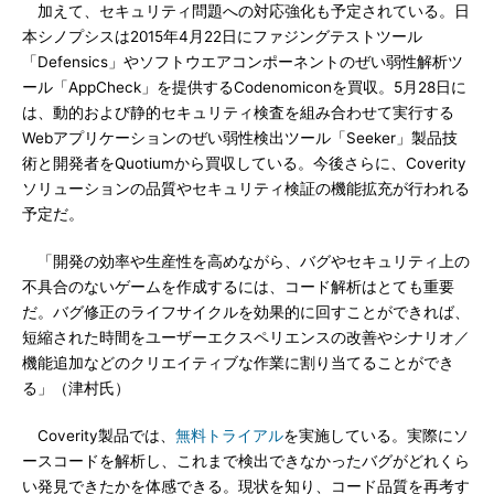
加えて、セキュリティ問題への対応強化も予定されている。日
本シノプシスは2015年4月22日にファジングテストツール
「Defensics」やソフトウエアコンポーネントのぜい弱性解析ツ
ール「AppCheck」を提供するCodenomiconを買収。5月28日に
は、動的および静的セキュリティ検査を組み合わせて実行する
Webアプリケーションのぜい弱性検出ツール「Seeker」製品技
術と開発者をQuotiumから買収している。今後さらに、Coverity
ソリューションの品質やセキュリティ検証の機能拡充が行われる
予定だ。
「開発の効率や生産性を高めながら、バグやセキュリティ上の
不具合のないゲームを作成するには、コード解析はとても重要
だ。バグ修正のライフサイクルを効果的に回すことができれば、
短縮された時間をユーザーエクスペリエンスの改善やシナリオ／
機能追加などのクリエイティブな作業に割り当てることができ
る」（津村氏）
Coverity製品では、
無料トライアル
を実施している。実際にソ
ースコードを解析し、これまで検出できなかったバグがどれくら
い発見できたかを体感できる。現状を知り、コード品質を再考す