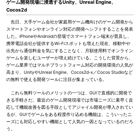
ゲーム開発現場に浸透するUnity、Unreal Engine、
Cocos2d
先日、大手ゲーム会社が家庭用ゲーム機向けのゲーム開発から
スマートフォンやオンライン対応の開発へシフトすることを発表
した。iPhoneやAndroidの登場でスマートフォン端末が普及し、
携帯電話会社が提供するWi-Fiスポットも増えた現在、移動中や
出先から通信料金を気にすることなく、月額使用料でオンライン
ゲームを楽しむユーザーが増え続けている。こうした背景から、
ゲーム業界ではマルチプラットフォーム対応の開発環境の人気が
高まり、UnityやUnreal Engine、Cocos2d-x／Cocos Studioなど
の無料で使える開発ツールに注目が集まっている。
これら無料ツールのメリットの一つは、GUIで直感的に開発で
きる手軽さだ。最近のゲーム開発現場では市場ニーズに素早く反
応して機能改善を図る手段としてアジャイル開発が導入されてい
るが、GUIでゲームをある程度作り込める機能は、こういったニ
ーズにも対応しやすい機能として人気の一因となっているのだろ
う。