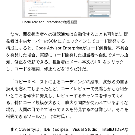
Code Advisor Enterpriseの管理画面
なお、開発担当者への確認通知は自動化することも可能だ。開
発者は中央サーバーのSCMにチェックインしてコード開発する
構成にすると、Code Advisor Enterpriseがコード解析後、不具合
を発見した場合、実際にコード開発した担当者へ自動でメール通
知、修正を依頼できる。担当者はメール本文のURLをクリック
し、コードを確認、修正などを行うだけだ。
「コピー＆ペ―ストによるコーディングの結果、変数名の書き
換えを忘れてしまったなど、コードレビューで見逃しがちな細か
いところを確実に発見し、レビューするチャンスを作ってくれ
る。特にコード規模が大きく、膨大な関数が使われているような
場合、人間の目で全て追ってミスを発見するのは難しい。そこを
補完できるツールだ」（津村氏）。
またCoverityは、IDE（Eclipse、Visual Studio、IntelliJ IDEAな