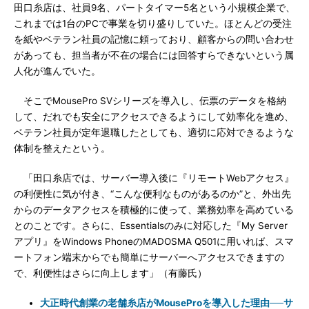
田口糸店は、社員9名、パートタイマー5名という小規模企業で、
これまでは1台のPCで事業を切り盛りしていた。ほとんどの受注
を紙やベテラン社員の記憶に頼っており、顧客からの問い合わせ
があっても、担当者が不在の場合には回答すらできないという属
人化が進んでいた。
そこでMousePro SVシリーズを導入し、伝票のデータを格納
して、だれでも安全にアクセスできるようにして効率化を進め、
ベテラン社員が定年退職したとしても、適切に応対できるような
体制を整えたという。
「田口糸店では、サーバー導入後に『リモートWebアクセス』
の利便性に気が付き、“こんな便利なものがあるのか”と、外出先
からのデータアクセスを積極的に使って、業務効率を高めている
とのことです。さらに、Essentialsのみに対応した『My Server
アプリ』をWindows PhoneのMADOSMA Q501に用いれば、スマ
ートフォン端末からでも簡単にサーバーへアクセスできますの
で、利便性はさらに向上します」（有藤氏）
大正時代創業の老舗糸店がMouseProを導入した理由──サ