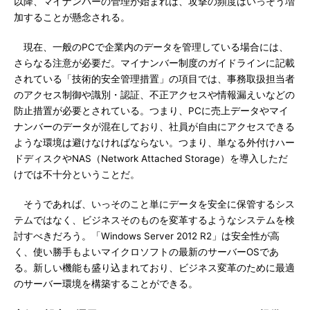
以降、マイナンバーの管理が始まれば、攻撃の頻度はいっそう増
加することが懸念される。
現在、一般のPCで企業内のデータを管理している場合には、
さらなる注意が必要だ。マイナンバー制度のガイドラインに記載
されている「技術的安全管理措置」の項目では、事務取扱担当者
のアクセス制御や識別・認証、不正アクセスや情報漏えいなどの
防止措置が必要とされている。つまり、PCに売上データやマイ
ナンバーのデータが混在しており、社員が自由にアクセスできる
ような環境は避けなければならない。つまり、単なる外付けハー
ドディスクやNAS（Network Attached Storage）を導入しただ
けでは不十分ということだ。
そうであれば、いっそのこと単にデータを安全に保管するシス
テムではなく、ビジネスそのものを変革するようなシステムを検
討すべきだろう。「Windows Server 2012 R2」は安全性が高
く、使い勝手もよいマイクロソフトの最新のサーバーOSであ
る。新しい機能も盛り込まれており、ビジネス変革のために最適
のサーバー環境を構築することができる。