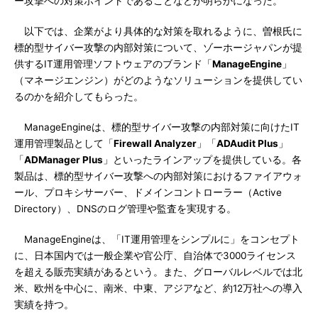
ー攻撃への対策ポイントであることなどが明らかになった。
以下では、企業がより具体的な対策を取れるように、曽根氏に
標的型サイバー攻撃の内部対策について、ゾーホージャパンが提
供するIT運用管理ソフトウェアのブランド「
ManageEngine
」
（マネージエンジン）がどのようなソリューションを提供してい
るのかを紹介してもらった。
ManageEngineは、標的型サイバー攻撃の内部対策に向けたIT
運用管理製品として「
Firewall Analyzer
」「
ADAudit Plus
」
「
ADManager Plus
」といったラインアップを提供している。各
製品は、標的型サイバー攻撃への内部対策におけるファイアウォ
ール、プロキシサーバー、ドメインコントローラー（Active
Directory）、DNSのログ管理や監査を実現する。
ManageEngineは、「IT運用管理をシンプルに」をコンセプト
に、日本国内では一般企業や官公庁、自治体で3000ライセンス
を超える販売実績があるという。また、グローバルレベルでは北
米、欧州を中心に、南米、中東、アジアなど、約12万社への導入
実績を持つ。