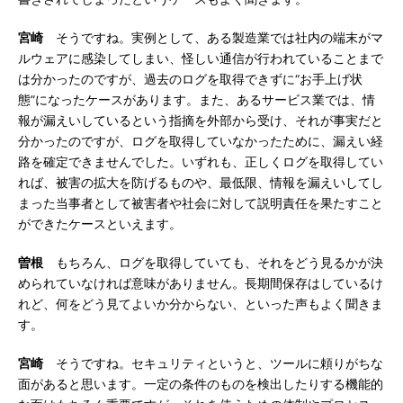
宮崎
そうですね。実例として、ある製造業では社内の端末がマ
ルウェアに感染してしまい、怪しい通信が行われていることまで
は分かったのですが、過去のログを取得できずに“お手上げ状
態”になったケースがあります。また、あるサービス業では、情
報が漏えいしているという指摘を外部から受け、それが事実だと
分かったのですが、ログを取得していなかったために、漏えい経
路を確定できませんでした。いずれも、正しくログを取得してい
れば、被害の拡大を防げるものや、最低限、情報を漏えいしてし
まった当事者として被害者や社会に対して説明責任を果たすこと
ができたケースといえます。
曽根
もちろん、ログを取得していても、それをどう見るかが決
められていなければ意味がありません。長期間保存はしているけ
れど、何をどう見てよいか分からない、といった声もよく聞きま
す。
宮崎
そうですね。セキュリティというと、ツールに頼りがちな
面があると思います。一定の条件のものを検出したりする機能的