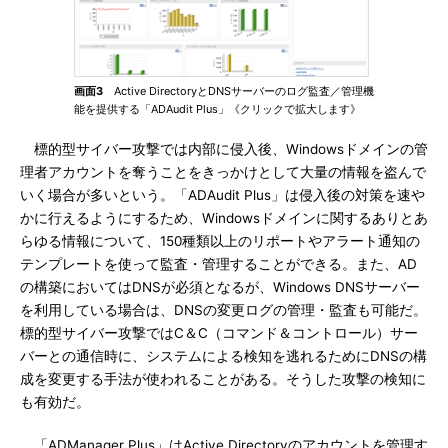
画面3
Active DirectoryとDNSサーバーのログ監査／管理機
能を提供する「ADAudit Plus」《クリックで拡大します》
標的型サイバー攻撃では内部に侵入後、Windowsドメインの管
理者アカウントを奪うことをきっかけとして大量の情報を盗んで
いく場合が多いという。「ADAudit Plus」は侵入後の対策を速や
かに行えるようにするため、Windowsドメインに関するありとあ
らゆる情報について、150種類以上のリポートやアラート通知の
テンプレートを使って監査・管理することができる。また、AD
の構築においてはDNSが必須となるが、Windows DNSサーバー
を利用している場合は、DNSの変更ログの管理・監査も可能だ。
標的型サイバー攻撃ではC＆C（コマンド＆コントロール）サー
バーとの通信時に、システムによる検知を逃れるためにDNSの構
成を変更する手法が使われることがある。そうした攻撃の検知に
も有効だ。
「ADManager Plus」はActive Directoryのアカウントを管理す