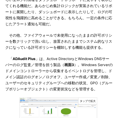
てくれる機能だ。あらかじめ集計ロジックが実装されているリポ
ートに展開したり、ダッシュボードに表示したりして、ログの可
視性を飛躍的に高めることができる。もちろん、一定の条件に応
じたアラート通知も可能だ。
その他、ファイアウォールで未使用になったままの許可ポリシ
ーを数クリックで洗い出し、放置されたままでシステム的なリス
クになっている許可ポリシーを棚卸しする機能も提供する。
「
ADAudit Plus
」は、Active DirectoryとWindows DNSサー
バーのログ監査／管理を担う製品（
画面3
）。Windows Serverの
ドメインコントローラーから収集するイベントログを管理し、ド
メイン認証のログオン／ログオフ、ユーザー作成／変更／削除、
ユーザーのセキュリティグループへの移動の状況、GPO（グルー
プポリシーオブジェクト）の変更状況などを管理する。