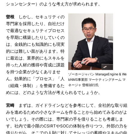
ションセンター）のような考え方が求められます。
曽根
しかし、セキュリティの
専門家を採用したり、自社だけ
で最適なセキュリティプロセス
を早期に構築したりしていくの
は、金銭的にも知識的にも現実
的には難しい面があります。特
に最近は、業界的にもスキルを
持った人材の獲得や育成に課題
を持つ企業が少なくありませ
ゾーホージャパン ManageEngine & We
ん。効果的に「プロセス」「人
bNMS事業部 マーケティングチーム マ
ネージャ 曽根禎行氏
（組織・体制）」を整備するた
めには、どのような方法が考えられるでしょうか。
宮崎
まずは、ガイドラインなどを参考にして、全社的な取り組
みを進めるための小さなチームを作ることから始めてみるのがよ
いでしょう。その際には、専門家の手を借りることも考慮しま
す。社内で最小限のCSIRTやSOCの体制を作りつつ、外部の力を
借りながら、そこでの人財に対してナレッジの蓄積やスキルの向