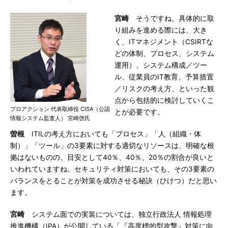
宮崎
そうですね。具体的に取
り組みを進める際には、大き
く、ITマネジメント（CSIRTな
どの体制、プロセス、システム
運用）、システム構成／ツー
ル、従業員のIT教育、予算措置
／リスクの考え方、といった観
点から包括的に検討していくこ
プロアクション 代表取締役 CISA（公認
とが必要です。
情報システム監査人） 宮崎啓氏
曽根
ITILの考え方においても「プロセス」「人（組織・体
制）」「ツール」の3要素に対する適切なリソースは、明確な根
拠はないものの、目安として40％、40％、20％の割合が良いと
いわれていますね。セキュリティ対策においても、その3要素の
バランスをとることが対策を成功させる秘訣（ひけつ）だと思い
ます。
宮崎
システム面での実装については、独立行政法人 情報処理
推進機構（IPA）が公開している「『高度標的型攻撃』対策に向