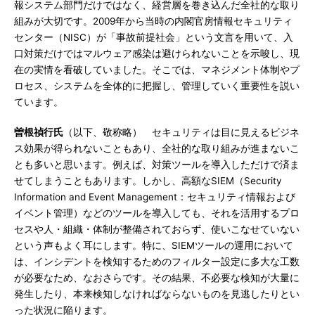
報システム部門だけではなく、経営層を巻き込んだ全社的な取り
組みが大切です。2009年から当時の内閣官房情報セキュリティ
センター（NISC）が「事故前提社会」という文言を用いて、入
口対策だけではマルウェア感染は避けられないことを示唆し、現
在の実情を看破していました。そこでは、マネジメント体制やプ
ロセス、システムを全体的に把握し、管理していく重要性を説い
ています。
曽根禎行氏
（以下、敬称略） セキュリティは目に見えるビジネ
ス効果が得られないこともあり、全社的な取り組みが進まないこ
とも多いと思います。例えば、対策ツールを導入しただけで済ま
せてしまうこともあります。しかし、高額なSIEM（Security
Information and Event Management：セキュリティ情報および
イベント管理）などのツールを導入しても、それを活用するプロ
セスや人・組織・体制が整備されておらず、使いこなせていない
という声もよく耳にします。特に、SIEMツールの運用において
は、インシデントを検知するためのフィルター設定に多大な工数
が必要なため、なおさらです。その結果、不必要な検知が大量に
発生したり、本来検知しなければならないものを見逃したりとい
った状況に陥ります。