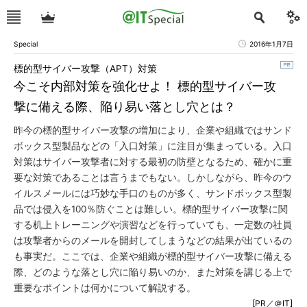
Special
2016年1月7日
標的型サイバー攻撃（APT）対策
今こそ内部対策を強化せよ！ 標的型サイバー攻
撃に備える際、陥り易い落とし穴とは？
昨今の標的型サイバー攻撃の増加により、企業や組織ではサンド
ボックス型製品などの「入口対策」に注目が集まっている。入口
対策はサイバー攻撃者に対する最初の防壁となるため、確かに重
要な対策であることは言うまでもない。しかしながら、昨今のウ
イルスメールには巧妙な手口のものが多く、サンドボックス型製
品では侵入を100％防ぐことは難しい。標的型サイバー攻撃に関
する机上トレーニングや演習などを行っていても、一定数の社員
は攻撃者からのメールを開封してしまうなどの結果が出ているの
も事実だ。ここでは、企業や組織が標的型サイバー攻撃に備える
際、どのような落とし穴に陥り易いのか、また対策を講じる上で
重要なポイントは何かについて解説する。
[PR／＠IT]