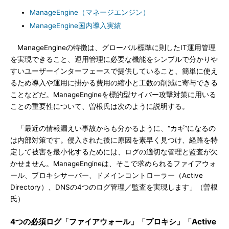
ManageEngine（マネージエンジン）
ManageEngine国内導入実績
ManageEngineの特徴は、グローバル標準に則したIT運用管理
を実現できること、運用管理に必要な機能をシンプルで分かりや
すいユーザーインターフェースで提供していること、簡単に使え
るため導入や運用に掛かる費用の縮小と工数の削減に寄与できる
ことなどだ。ManageEngineを標的型サイバー攻撃対策に用いる
ことの重要性について、曽根氏は次のように説明する。
「最近の情報漏えい事故からも分かるように、“カギ”になるの
は内部対策です。侵入された後に原因を素早く見つけ、経路を特
定して被害を最小化するためには、ログの適切な管理と監査が欠
かせません。ManageEngineは、そこで求められるファイアウォ
ール、プロキシサーバー、ドメインコントローラー（Active
Directory）、DNSの4つのログ管理／監査を実現します」（曽根
氏）
4つの必須ログ「ファイアウォール」「プロキシ」「Active