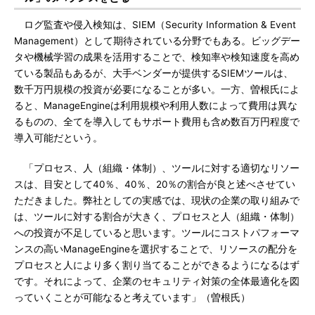
ログ監査や侵入検知は、SIEM（Security Information & Event
Management）として期待されている分野でもある。ビッグデー
タや機械学習の成果を活用することで、検知率や検知速度を高め
ている製品もあるが、大手ベンダーが提供するSIEMツールは、
数千万円規模の投資が必要になることが多い。一方、曽根氏によ
ると、ManageEngineは利用規模や利用人数によって費用は異な
るものの、全てを導入してもサポート費用も含め数百万円程度で
導入可能だという。
「プロセス、人（組織・体制）、ツールに対する適切なリソー
スは、目安として40％、40％、20％の割合が良と述べさせてい
ただきました。弊社としての実感では、現状の企業の取り組みで
は、ツールに対する割合が大きく、プロセスと人（組織・体制）
への投資が不足していると思います。ツールにコストパフォーマ
ンスの高いManageEngineを選択することで、リソースの配分を
プロセスと人により多く割り当てることができるようになるはず
です。それによって、企業のセキュリティ対策の全体最適化を図
っていくことが可能なると考えています」（曽根氏）