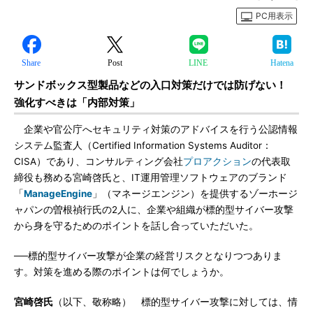
PC用表示
Share
Post
LINE
Hatena
サンドボックス型製品などの入口対策だけでは防げない！
強化すべきは「内部対策」
企業や官公庁へセキュリティ対策のアドバイスを行う公認情報
システム監査人（Certified Information Systems Auditor：
CISA）であり、コンサルティング会社
プロアクション
の代表取
締役も務める宮崎啓氏と、IT運用管理ソフトウェアのブランド
「
ManageEngine
」（マネージエンジン）を提供するゾーホージ
ャパンの曽根禎行氏の2人に、企業や組織が標的型サイバー攻撃
から身を守るためのポイントを話し合っていただいた。
──標的型サイバー攻撃が企業の経営リスクとなりつつありま
す。対策を進める際のポイントは何でしょうか。
宮崎啓氏
（以下、敬称略） 標的型サイバー攻撃に対しては、情