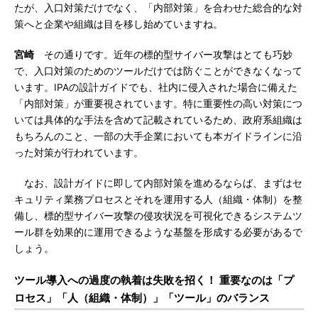
たが、入口対策だけでなく、「内部対策」を合わせた総合的な対
策へと企業や組織は目を移し始めていますね。
宮崎
その通りです。近年の標的型サイバー攻撃はとても巧妙
で、入口対策のためのツールだけでは防ぐことができなくなって
います。IPAの設計ガイドでも、社内に侵入された場合に備えた
「内部対策」が重要視されています。特に重要性の高い対策につ
いては具体的な手法を含めて記載されているため、政府系組織は
もちろんのこと、一部の大手企業においても本ガイドラインに沿
った対策が行われています。
なお、設計ガイドに即して内部対策を進めるならば、まずはセ
キュリティ業務プロセスとそれを運用する人（組織・体制）を整
備し、標的型サイバー攻撃の侵攻状況を可視化できるシステムツ
ール群を効果的に運用できるような基盤を形成する必要があるで
しょう。
ツール導入への過度の執着は失敗を招く！ 重要なのは「プ
ロセス」「人（組織・体制）」「ツール」のバランス