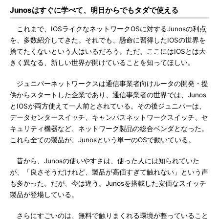
Junosはすぐに学べて、明日からでもタダで使える
これまで、IOSライクなネットワークOSに対するJunosの利点
を、多数紹介してきた。それでも、懸命に習得したIOSの世界を
捨てたくないという人はいるだろう。ただ、ここにはIOSとは大
きく異なる、新しい世界が開けていることを知ってほしい。
ジュニパーネットワークスは通信事業者向けルータの開発・提
供からスタートした企業であり、通信事業者の世界では、Junos
とIOSが両方使えて一人前とされている。その後ジュニパーは、
データセンタースイッチ、キャンパスネットワークスイッチ、セ
キュリティ機器など、ネットワーク製品の総合ベンダとなった。
これら全ての製品が、Junosという単一のOSで動いている。
昔から、Junosの使いやすさは、使った人には知られていた
が、「良さそうだけれど、製品が高価すぎて触れない」という声
も多かった。だが、今は違う。Junosを搭載した安価なスイッチ
製品が登場している。
さらにすごいのは、無料で触りまくれる環境が整っていること