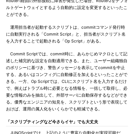
Router1経由の外部接続に障害が発生した場合、Router2をデフォ
ルトゲートウェイとするよう自動的に設定を変更するといったこ
とができる。
運用担当者が起動するスクリプトは、commitコマンド発行時
に自動実行される「Commit Script」と、担当者がスクリプト名
を入力することで起動される「Op Script」がある。
Commit Scriptでは、commit時に、あらかじめマクロとして記
述した補完的な設定を自動適用できる。また、ユーザー組織独自
のポリシーに基づき、警告メッセージを表示してcommitを中止
する、あるいはコンフィグに自動修正を加えるといったことがで
きる。一方、Op Scriptでは、CLIにスクリプト名を入力するだけ
で、例えばトラブル時に必要となる情報を、一括して取得し、必
要な情報のみを抽出して、外部サーバに自動保存するなどができ
る。優秀なエンジニアの知見を、スクリプトという形で表現して
おけば、運用の属人化をいくらかでも軽減できる。
「スクリプティングなど今さらイヤ」でも大丈夫
JUNOScriptでは、上記のように豊富な自動化が実現可能だ