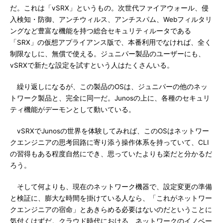
だ。これは「vSRX」というもの。次世代ファイアウォール、侵
入検知・防御、アンチウィルス、アンチスパム、Webフィルタリ
ングなど豊富な機能を持つ総合セキュリティルータである
「SRX」の仮想アプライアンス版で、本番利用でなければ、全く
制限なしに、無償で使える。ジュニパー製品のユーザーにも、
vSRXで新たな設定を試すという人はたくさんいる。
繰り返しになるが、この製品のOSは、ジュニパーの他のネッ
トワーク製品と、完全に同一だ。Junosの上に、各種のセキュリ
ティ機能がデーモンとして動いている。
vSRXでJunosの世界を体験してみれば、このOSはネットワー
クエンジニアの思考回路に寄り添う操作体系を持っていて、CLI
の習得もある程度自然にでき、思っていたよりも楽だと分かるだ
ろう。
そして何よりも、現在のネットワーク機器で、設定変更の準備
と検証に、膨大な時間を掛けている人なら、「これがネットワー
クエンジニアの宿命」とあきらめる必要はないのだということに
気付くはずだ。クラウド時代における、ネットワークのイノベー