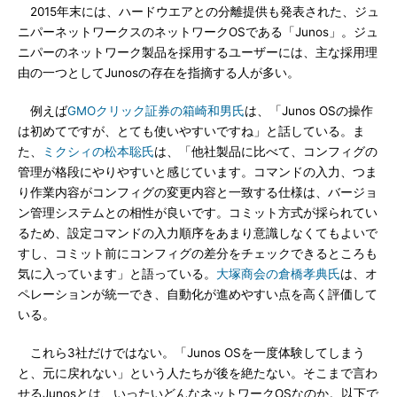
2015年末には、ハードウエアとの分離提供も発表された、ジュ
ニパーネットワークスのネットワークOSである「Junos」。ジュ
ニパーのネットワーク製品を採用するユーザーには、主な採用理
由の一つとしてJunosの存在を指摘する人が多い。
例えば
GMOクリック証券の箱崎和男氏
は、「Junos OSの操作
は初めてですが、とても使いやすいですね」と話している。ま
た、
ミクシィの松本聡氏
は、「他社製品に比べて、コンフィグの
管理が格段にやりやすいと感じています。コマンドの入力、つま
り作業内容がコンフィグの変更内容と一致する仕様は、バージョ
ン管理システムとの相性が良いです。コミット方式が採られてい
るため、設定コマンドの入力順序をあまり意識しなくてもよいで
すし、コミット前にコンフィグの差分をチェックできるところも
気に入っています」と語っている。
大塚商会の倉橋孝典氏
は、オ
ペレーションが統一でき、自動化が進めやすい点を高く評価して
いる。
これら3社だけではない。「Junos OSを一度体験してしまう
と、元に戻れない」という人たちが後を絶たない。そこまで言わ
せるJunosとは、いったいどんなネットワークOSなのか。以下で