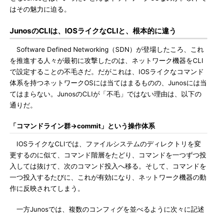
はその魅力に迫る。
JunosのCLIは、IOSライクなCLIと、根本的に違う
Software Defined Networking（SDN）が登場したころ、これ
を推進する人々が最初に攻撃したのは、ネットワーク機器をCLI
で設定することの不毛さだ。だがこれは、IOSライクなコマンド
体系を持つネットワークOSには当てはまるものの、Junosには当
てはまらない。JunosのCLIが「不毛」ではない理由は、以下の
通りだ。
「コマンドライン群→commit」という操作体系
IOSライクなCLIでは、ファイルシステムのディレクトリを変
更するのに似て、コマンド階層をたどり、コマンドを一つずつ投
入しては抜けて、次のコマンド投入へ移る。そして、コマンドを
一つ投入するたびに、これが有効になり、ネットワーク機器の動
作に反映されてしまう。
一方Junosでは、複数のコンフィグを並べるように次々に記述