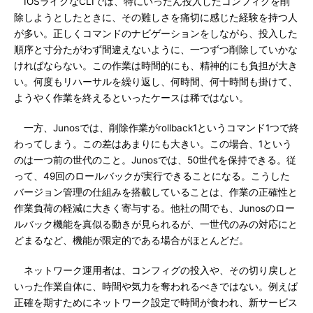
IOSライクなCLIでは、特にいったん投入したコンフィグを削
除しようとしたときに、その難しさを痛切に感じた経験を持つ人
が多い。正しくコマンドのナビゲーションをしながら、投入した
順序と寸分たがわず間違えないように、一つずつ削除していかな
ければならない。この作業は時間的にも、精神的にも負担が大き
い。何度もリハーサルを繰り返し、何時間、何十時間も掛けて、
ようやく作業を終えるといったケースは稀ではない。
一方、Junosでは、削除作業がrollback1というコマンド1つで終
わってしまう。この差はあまりにも大きい。この場合、1という
のは一つ前の世代のこと。Junosでは、50世代を保持できる。従
って、49回のロールバックが実行できることになる。こうした
バージョン管理の仕組みを搭載していることは、作業の正確性と
作業負荷の軽減に大きく寄与する。他社の間でも、Junosのロー
ルバック機能を真似る動きが見られるが、一世代のみの対応にと
どまるなど、機能が限定的である場合がほとんどだ。
ネットワーク運用者は、コンフィグの投入や、その切り戻しと
いった作業自体に、時間や気力を奪われるべきではない。例えば
正確を期すためにネットワーク設定で時間が食われ、新サービス