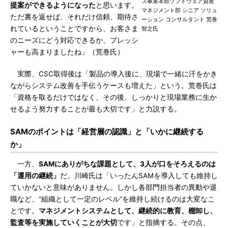
ス事業本部ソフトウェア資産
提案ができるようになった
と思います。
マネジメント部 シニア ソリュ
ただ裏を返せば、それだけ信頼、期待さ
ーション コンサルタント 荒巻
れているということですから、お客さま
智之氏
のニーズにどう対応できるか、プレッシ
ャーも高まりましたね」（荒巻氏）
実際、CSC取得後は「製品の導入後に、現場で一緒に汗をかき
ながらシステム改善を手伝うケースも増えた」という。荒巻氏は
「資格を取るだけではなく、その後、しっかりと現場業務に生か
せるよう努力することが最も大切です」と力説する。
SAMのポイントは「経営層の認識」と「いかに継続する
か」
一方、
SAMにありがちな課題として、3人が口をそろえるのは
「運用の継続」
だ。川崎氏は「いったんSAMを導入しても維持し
ていかないと意味がありません。しかし各部門担当者の異動や退
職など、“組織として一定のレベル”を維持し続けるのは大変なこ
とです。
マネジメントシステムとして、継続的に教育、棚卸し、
監査等を実施していくことが大切
です」と指摘する。その点、