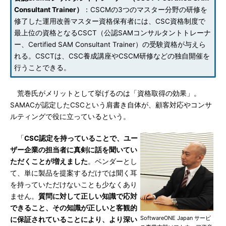
Consultant Trainer）
：CSCMの3つのマスター分野の研修を
修了した運用改善マスター資格保有者には、CSC資格制度で
最上位の資格となるCSCT（公認SAMコンサルタントトレーナ
ー、Certified SAM Consultant Trainer）の受験資格が与えら
れる。CSCTは、CSC養成講座やCSCM研修などの独自開催を
行うことできる。
荒巻氏がメリットとして挙げるのは「資格取得の効果」。
SAMACが認定したCSCという肩書き自体が、顧客対応やコンサ
ルティングで役に立っているという。
「
CSC認定を持っていることで、ユー
ザー企業の担当者に真剣に話を聞いてい
ただくことが増えました
。ベンダーとし
て、単に製品を提案するだけでは聞く耳
を持っていただけないことも少なくあり
ません。
質問に対して正しい知識で応対
できること、その知識が正しいと客観的
SoftwareONE Japan サービ
に保証されていることにより、より深い