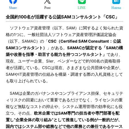
Share
Post
LINE
Hatena
全国約100名が活躍する公認SAMコンサルタント「CSC」
ソフトウェア資産管理（以下、SAM）に関するよく知られた資
格の1つに、一般社団法人ソフトウェア資産管理評価認定協会
（以下、SAMAC）の「
CSC（Certified SAM Consultant：公認
SAMコンサルタント）
」がある。
SAMACが認定する「SAMの構
築や改善を指導・助言する能力を持つコンサルタント」
であり、
現在、ユーザー企業、SIer、ベンダーなどで約100名の資格取得
者が活躍している。CSCは現在、さまざまな公共団体や企業が、
SAMやIT資産管理の仕組みを構築・調達する際の入札資格として
も取り上げられている。
SAMは企業のガバナンスやコンプライアンス担保、セキュリテ
ィリスクの回避において重要であるだけでなく、ライセンスの重
複など無駄なコストの抑止や、システム運用管理の効率化にも役
立つ。その点、
欧米企業ではSAM専門の担当者や専門部署を配
置し“企業全体の取り組み”として推進している例が一般的だが、
国内ではシステム部や総務などで他の業務との兼任であるケース