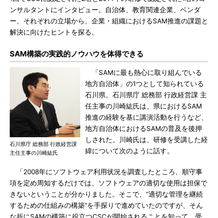
ンサルタントにインタビュー。自治体、教育関連企業、ベンダ
ー、それぞれの立場から、企業・組織におけるSAM推進の課題と
解決に向けたヒントを探る。
SAM構築の実践的ノウハウを体得できる
「SAMに最も熱心に取り組んでいる
地方自治体」の1つとして知られている
石川県。石川県庁 総務部 行政経営課 主
任主事の川崎紘氏は、県におけるSAM
推進の経験を基に講演活動を行うなど、
地方自治体におけるSAMの普及を後押
しされた。川崎氏は、研修を受講した経
石川県庁 総務部 行政経営課
緯について次のように話す。
主任主事の川崎紘氏
「2008年にソフトウェア利用状況を調査したところ、順守事
項を定め周知するだけでは、ソフトウェアの適切な使用は担保で
きないということが分かりました。そこで、“適切な管理を継続
するための仕組みの構築”を手探りで進めていたのですが、そん
な折にSAMの構築に役立つCSCが開始されることを知って、受