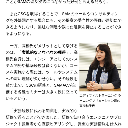
ことがSAMの普及浸透につながった好例と言えるだろう。
またCSCを取得することで、SAMのツールやコンサルティン
グを外部調達する場合にも、その提案の妥当性の評価が適切にで
きるようになり、無駄な調達や誤った選択を抑止することができ
るようになる。
一方、高橋氏がメリットとして挙げる
のは、「
実践的なノウハウの獲得
」。高
橋氏自身には、エンジニアとしてのシス
テム開発や構築経験は多くないが、コー
スを実施する際には、ツールやシステム
への深い理解が欠かせない。その経験を
積む上で、CSCの研修と、SAMACが主
催する各種セミナーは大きく役に立って
エディフィストラーニング ラ
いるという。
ーニングソリューション部の
高橋桂子氏
「実務経験に代わる知識を、実践的な
研修で得ることができました。研修で知り合うエンジニアやプロ
ジェクト担当者から直接ヒアリングし、貴重な実務情報を仕入れ