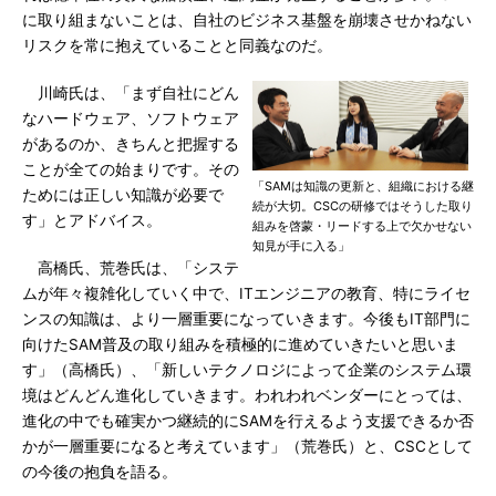
に取り組まないことは、自社のビジネス基盤を崩壊させかねない
リスクを常に抱えていることと同義なのだ。
川崎氏は、「まず自社にどん
なハードウェア、ソフトウェア
があるのか、きちんと把握する
ことが全ての始まりです。その
「SAMは知識の更新と、組織における継
ためには正しい知識が必要で
続が大切。CSCの研修ではそうした取り
す」とアドバイス。
組みを啓蒙・リードする上で欠かせない
知見が手に入る」
高橋氏、荒巻氏は、「システ
ムが年々複雑化していく中で、ITエンジニアの教育、特にライセ
ンスの知識は、より一層重要になっていきます。今後もIT部門に
向けたSAM普及の取り組みを積極的に進めていきたいと思いま
す」（高橋氏）、「新しいテクノロジによって企業のシステム環
境はどんどん進化していきます。われわれベンダーにとっては、
進化の中でも確実かつ継続的にSAMを行えるよう支援できるか否
かが一層重要になると考えています」（荒巻氏）と、CSCとして
の今後の抱負を語る。