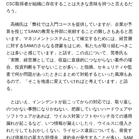
CSC取得者が組織に存在することは大きな意味を持つと言えるだ
ろう。
高橋氏は「弊社では入門コースを提供していますが、企業が予
算を投じてSAMの教育を外部に依頼することの難しさもあると思
います。マネジメントシステムとして確立するためには、経営層
に対するSAMのさらなる啓蒙をはじめ、私たちが取り組むべきこ
とは多いと感じています」と話す。この点について、荒巻氏も
「実際、経営層としては、収益に直接的につながらない案件の場
合、投資判断を下せないことが多い」と指摘。セキュリティや監
査で何か問題があったときにまとめて対処するといった風潮もあ
るので、「そこを地道に変えていければと考えています」と語
る。
とはいえ、インシデントが起こってからの対応では、取り返し
のつかない事態になりかねない。把握していないハードウェアや
ソフトウェアがあれば、ウイルス対策ソフトやパッチ当ての適用
漏れが起こるなど、いつ情報が漏えいしたり、ウイルスに侵入さ
れたりしてもおかしくない。ライセンス違反についても、発覚す
れば億単位の莫大な賠償金、違約金が発生することが多い。SAM