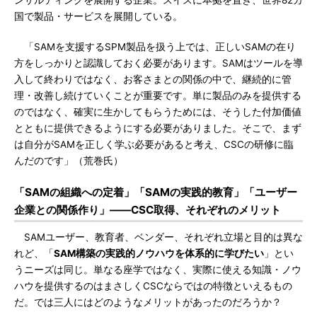
ンサルティングを展開する企業。スイスに本拠を置き、世界82カ
国で製品・サービスを展開している。
「SAMを支援するSPM製品を扱う上では、正しいSAMの在り
方をしっかりと認識しておく必要があります。SAMはツールを導
入して終わりではなく、お客さまとの関係の中で、継続的に管
理・改善し続けていくことが重要です。単に製品のみを提供する
のではなく、確実に生かしてもらうためには、そうした付加価値
とともに提供できるようにする必要がありました。そこで、まず
は自分がSAMを正しく学ぶ必要があると考え、CSCの研修に臨
んだのです」（荒巻氏）
「SAMの組織への定着」「SAMの実践的教育」「ユーザー
企業との関係作り」――CSC取得、それぞれのメリット
SAMユーザー、教育者、ベンダー、それぞれ立場と目的は異な
れど、「
SAM構築の実践的ノウハウを体系的に学びたい
」とい
うニーズは同じ。単なる座学ではなく、実際に使える知識・ノウ
ハウを提供するのはまさしくCSCならではの特徴といえるもの
だ。では三人にはどのようなメリットがあったのだろうか？