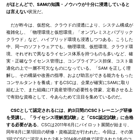
がほとんどで、SAMの知識・ノウハウが十分に浸透していると
は言えない
状況だ。
だが昨今は、仮想化、クラウドの浸透により、システム構成が
複雑化し、「物理環境と仮想環境」「オンプレミスとパプリック
クラウド」など、ハイブリッド環境も浸透しつつある。こうした
中、同一のソフトウェアでも、物理環境、仮想環境、クラウド環
境、それぞれで異なるライセンス体系を持つものも多いなど、確
実・正確なライセンス管理は、コンプライアンス担保、コスト最
適化の上で一層不可欠なものになっている。「SAM を正しく理
解し、その構築や改善の指導、および助言ができる能力をもった
コンサルタントを養成」するCSCは、企業が確実にSAMに取り
組む上で、また組織にIT資産管理の必要性を啓蒙、定着させる上
で有効な資格として、今あらためて注目を集めているのだ。
CSCとして認定されるには、約3日間のCSCトレーニング研修
を受講し、「ライセンス理解度試験」と「CSC認定試験」に合格
する必要がある
。CSCは2011年6月にパイロット展開が始まり、
同年8月に第1回目の研修・資格認定が行われた。今回は、その第
1回でCSCに認定された2名と2014年の研修で認定された1名のコ