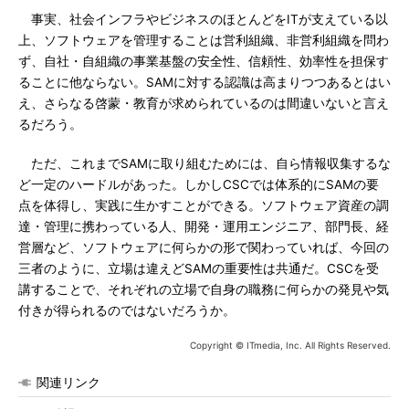
事実、社会インフラやビジネスのほとんどをITが支えている以
上、ソフトウェアを管理することは営利組織、非営利組織を問わ
ず、自社・自組織の事業基盤の安全性、信頼性、効率性を担保す
ることに他ならない。SAMに対する認識は高まりつつあるとはい
え、さらなる啓蒙・教育が求められているのは間違いないと言え
るだろう。
ただ、これまでSAMに取り組むためには、自ら情報収集するな
ど一定のハードルがあった。しかしCSCでは体系的にSAMの要
点を体得し、実践に生かすことができる。ソフトウェア資産の調
達・管理に携わっている人、開発・運用エンジニア、部門長、経
営層など、ソフトウェアに何らかの形で関わっていれば、今回の
三者のように、立場は違えどSAMの重要性は共通だ。CSCを受
講することで、それぞれの立場で自身の職務に何らかの発見や気
付きが得られるのではないだろうか。
Copyright © ITmedia, Inc. All Rights Reserved.
関連リンク