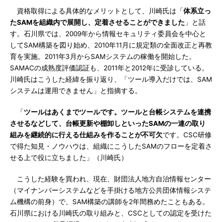
資格取得による具体的なメリットとして、川崎氏は「
体系立っ
たSAMを組織内で展開し、定着させることができました
」と話
す。石川県では、2009年から情報セキュリティ委員会を中心と
してSAM構築を図り始め、2010年11月に規定類の全面改正と再教
育を実施。2011年3月からSAMシステムの稼働を開始した。
SAMACの成熟度評価認証も、2011年と2012年に受診している。
川崎氏はこうした経緯を振り返り、「ツール導入だけでは、SAM
システムは運用できません」と指摘する。
「
ツールはあくまでツールです。ツールと台帳システムを連携
させるなどして、台帳更新や棚卸しといったSAMの一連の取り
組みを継続的に行える仕組みを作ることが不可欠
です。CSC研修
で得た知見・ノウハウは、組織にこうしたSAMのフローを定着さ
せる上で役に立ちました」（川崎氏）
こうした経験を買われ、現在、財団法人地方自治情報センター
（マイナンバーシステムなどを手掛ける地方公共団体情報システ
ム機構の前身）で、SAM構築の講師を2年間務めたこともある。
石川県における川崎氏の取り組みと、CSCとしての認定を受けた