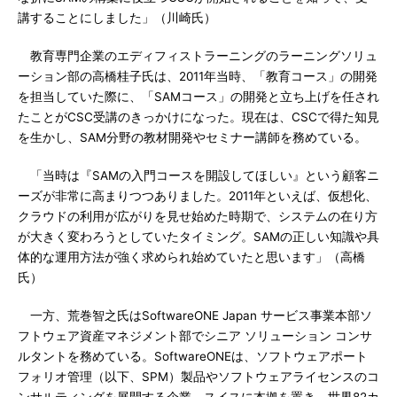
講することにしました」（川崎氏）
教育専門企業のエディフィストラーニングのラーニングソリュ
ーション部の高橋桂子氏は、2011年当時、「教育コース」の開発
を担当していた際に、「SAMコース」の開発と立ち上げを任され
たことがCSC受講のきっかけになった。現在は、CSCで得た知見
を生かし、SAM分野の教材開発やセミナー講師を務めている。
「当時は『SAMの入門コースを開設してほしい』という顧客ニ
ーズが非常に高まりつつありました。2011年といえば、仮想化、
クラウドの利用が広がりを見せ始めた時期で、システムの在り方
が大きく変わろうとしていたタイミング。SAMの正しい知識や具
体的な運用方法が強く求められ始めていたと思います」（高橋
氏）
一方、荒巻智之氏はSoftwareONE Japan サービス事業本部ソ
フトウェア資産マネジメント部でシニア ソリューション コンサ
ルタントを務めている。SoftwareONEは、ソフトウェアポート
フォリオ管理（以下、SPM）製品やソフトウェアライセンスのコ