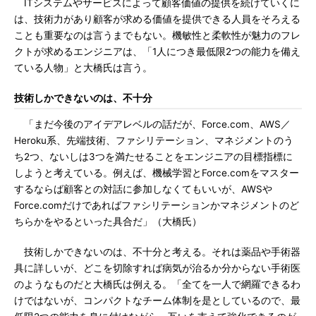
ITシステムやサービスによって顧客価値の提供を続けていくに
は、技術力があり顧客が求める価値を提供できる人員をそろえる
ことも重要なのは言うまでもない。機敏性と柔軟性が魅力のフレ
クトが求めるエンジニアは、「1人につき最低限2つの能力を備え
ている人物」と大橋氏は言う。
技術しかできないのは、不十分
「まだ今後のアイデアレベルの話だが、Force.com、AWS／
Heroku系、先端技術、ファシリテーション、マネジメントのう
ち2つ、ないしは3つを満たせることをエンジニアの目標指標に
しようと考えている。例えば、機械学習とForce.comをマスター
するならば顧客との対話に参加しなくてもいいが、AWSや
Force.comだけであればファシリテーションかマネジメントのど
ちらかをやるといった具合だ」（大橋氏）
技術しかできないのは、不十分と考える。それは薬品や手術器
具に詳しいが、どこを切除すれば病気が治るか分からない手術医
のようなものだと大橋氏は例える。「全てを一人で網羅できるわ
けではないが、コンパクトなチーム体制を是としているので、最