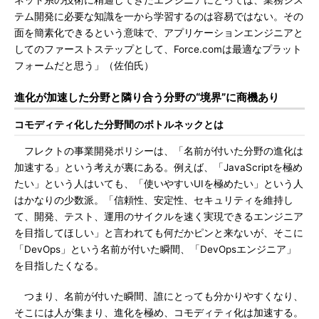
ネット系の技術に精通してきたエンジニアにとっては、業務シス
テム開発に必要な知識を一から学習するのは容易ではない。その
面を簡素化できるという意味で、アプリケーションエンジニアと
してのファーストステップとして、Force.comは最適なプラット
フォームだと思う」（佐伯氏）
進化が加速した分野と隣り合う分野の“境界”に商機あり
コモディティ化した分野間のボトルネックとは
フレクトの事業開発ポリシーは、「名前が付いた分野の進化は
加速する」という考えが裏にある。例えば、「JavaScriptを極め
たい」という人はいても、「使いやすいUIを極めたい」という人
はかなりの少数派。「信頼性、安定性、セキュリティを維持し
て、開発、テスト、運用のサイクルを速く実現できるエンジニア
を目指してほしい」と言われても何だかピンと来ないが、そこに
「DevOps」という名前が付いた瞬間、「DevOpsエンジニア」
を目指したくなる。
つまり、名前が付いた瞬間、誰にとっても分かりやすくなり、
そこには人が集まり、進化を極め、コモディティ化は加速する。