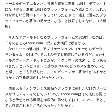
ォームを使ってはダメだ。将来も確実に進化し続け、デファクト
になり得る、進化し続けるプラットフォームを選ぶこと。われわ
れが新しい分野へトライをしていったときに、過去に選んだプラ
ットフォームが将来の足かせになることは好ましくない」（大橋
氏）
そんなデフォルトとなるプラットフォームでB2B向けなのは、
「今のところForce.com一択」と大橋氏は断言する。
「Force.comの魅力は、アプリケーションレイヤーからデータ、
ランタイム、OSまで、PaaSの全てを網羅している点だ。またセ
ールスフォース・ドットコムが、『クラウドの未来は。こうある
べきだ』というビジョンに基づきPaaSのビジネスを進めている
と感じ、とても共感した」。このビジョンが「将来性があるかど
うか」の判断基準の1つだったという。
佐伯氏も「オンプレミス製品をクラウドに載せただけのサービ
スがコモディティ化していく中で、Force.comはその先に必要に
なると予想される機能を徹底的に強化しており、エンジニアとし
ても啓蒙されるところがあった」と明かす。