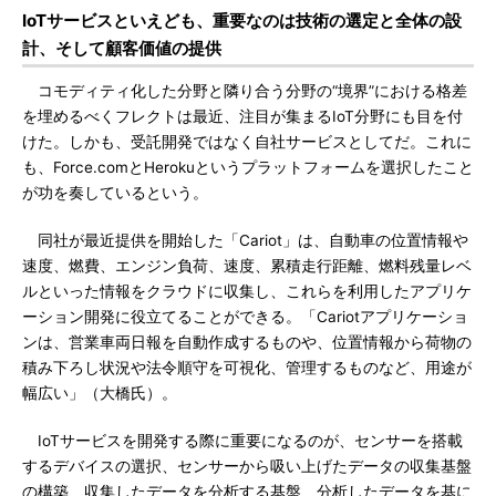
IoTサービスといえども、重要なのは技術の選定と全体の設
計、そして顧客価値の提供
コモディティ化した分野と隣り合う分野の“境界”における格差
を埋めるべくフレクトは最近、注目が集まるIoT分野にも目を付
けた。しかも、受託開発ではなく自社サービスとしてだ。これに
も、Force.comとHerokuというプラットフォームを選択したこと
が功を奏しているという。
同社が最近提供を開始した「Cariot」は、自動車の位置情報や
速度、燃費、エンジン負荷、速度、累積走行距離、燃料残量レベ
ルといった情報をクラウドに収集し、これらを利用したアプリケ
ーション開発に役立てることができる。「Cariotアプリケーショ
ンは、営業車両日報を自動作成するものや、位置情報から荷物の
積み下ろし状況や法令順守を可視化、管理するものなど、用途が
幅広い」（大橋氏）。
IoTサービスを開発する際に重要になるのが、センサーを搭載
するデバイスの選択、センサーから吸い上げたデータの収集基盤
の構築、収集したデータを分析する基盤、分析したデータを基に