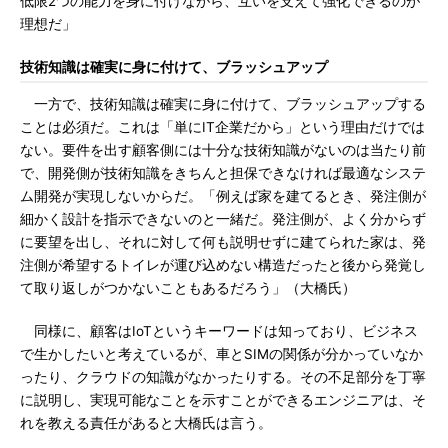
低限2つの能力を身に付けながら、互いを支えて強化できるのが
理想だ」
技術知識は確実に身に付けて、ブラッシュアップ
一方で、技術知識は確実に身に付けて、ブラッシュアップする
ことは必須だ。これは「単にIT企業だから」という理由だけでは
ない。要件を出す顧客側には十分な技術知識がないのは当たり前
で、開発側が技術知識をきちんと担保できなければ最適なシステ
ム開発が実現しないからだ。「例えば家を建てるとき、発注側が
細かく設計を指示できないのと一緒だ。発注側が、よく分からず
に要望を出し、それに対して何も説明せずに建てられた家は、発
注側が希望するトイレが運び込めない構造だったと後から発覚し
て取り返しがつかないこともあるだろう」（大橋氏）
同様に、顧客はIoTというキーワードは知っており、ビジネス
で生かしたいと考えているが、車とSIMの関係が分かっていなか
ったり、クラウドの知識がなかったりする。その不足部分を丁寧
に説明し、実現可能なことを示すことができるエンジニアは、そ
れを教える責任があると大橋氏は言う。