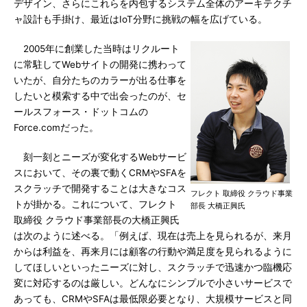
デザイン、さらにこれらを内包するシステム全体のアーキテクチ
ャ設計も手掛け、最近はIoT分野に挑戦の幅を広げている。
2005年に創業した当時はリクルート
に常駐してWebサイトの開発に携わって
いたが、自分たちのカラーが出る仕事を
したいと模索する中で出会ったのが、セ
ールスフォース・ドットコムの
Force.comだった。
刻一刻とニーズが変化するWebサービ
スにおいて、その裏で動くCRMやSFAを
スクラッチで開発することは大きなコス
フレクト 取締役 クラウド事業
トが掛かる。これについて、フレクト
部長 大橋正興氏
取締役 クラウド事業部長の大橋正興氏
は次のように述べる。「例えば、現在は売上を見られるが、来月
からは利益を、再来月には顧客の行動や満足度を見られるように
してほしいといったニーズに対し、スクラッチで迅速かつ臨機応
変に対応するのは厳しい。どんなにシンプルで小さいサービスで
あっても、CRMやSFAは最低限必要となり、大規模サービスと同