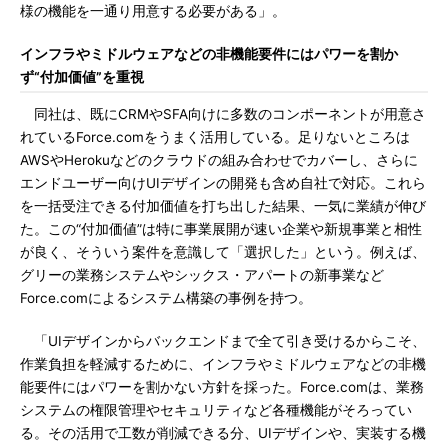
様の機能を一通り用意する必要がある」。
インフラやミドルウェアなどの非機能要件にはパワーを割か
ず“付加価値”を重視
同社は、既にCRMやSFA向けに多数のコンポーネントが用意さ
れているForce.comをうまく活用している。足りないところは
AWSやHerokuなどのクラウドの組み合わせでカバーし、さらに
エンドユーザー向けUIデザインの開発も含め自社で対応。これら
を一括受注できる付加価値を打ち出した結果、一気に業績が伸び
た。この“付加価値”は特に事業展開が速い企業や新規事業と相性
が良く、そういう案件を意識して「選択した」という。例えば、
グリーの業務システムやシックス・アパートの新事業など
Force.comによるシステム構築の事例を持つ。
「UIデザインからバックエンドまで全て引き受けるからこそ、
作業負担を軽減するために、インフラやミドルウェアなどの非機
能要件にはパワーを割かない方針を採った。Force.comは、業務
システムの権限管理やセキュリティなど各種機能がそろってい
る。その活用で工数が削減できる分、UIデザインや、実装する機