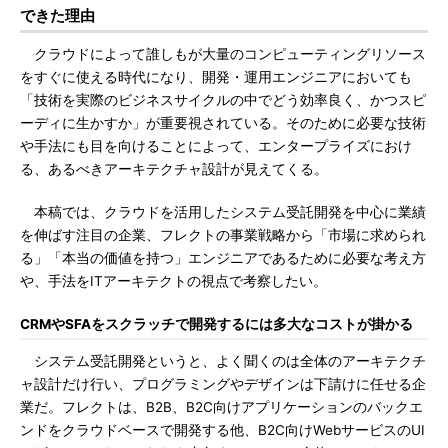
できた理由
クラウドによって誰しもが大量のコンピューティングリソース
をすぐに使える時代になり、開発・運用エンジニアにおいても
「技術を実際のビジネスサイクルの中でどう効率良く、かつスピ
ーディに生かすか」が重要視されている。そのために必要な技術
や手法にも目を向けることによって、エンタープライズにおけ
る、あるべきアーキテクチャ設計が見えてくる。
本稿では、クラウドを活用したシステム受託開発を中心に業績
を伸ばす注目の企業、フレクトの事業戦略から「市場に求められ
る」「本当の価値を持つ」エンジニアであるために必要な考え方
や、手法をITアーキテクトの視点で考察したい。
CRMやSFAをスクラッチで開発するには多大なコストが掛かる
システム受託開発というと、よく聞くのは全体のアーキテクチ
ャ設計だけ行い、プログラミングやデザインは下請けに任せる企
業だ。フレクトは、B2B、B2C向けアプリケーションのバックエ
ンドをクラウドベースで開発する他、B2C向けWebサービスのUI