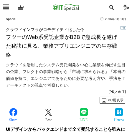
Special
2016年3月31日
クラウドインフラがコモディティ化した今
フツーのWeb系受託企業がB2Bで急成長を遂げ
た秘訣に見る、業務アプリエンジニアの生存戦
略
クラウドを活用したシステム受託開発を中心に業績を伸ばす注目
の企業、フレクトの事業戦略から「市場に求められる」「本当の
価値を持つ」エンジニアであるために必要な考え方や、手法をIT
アーキテクトの視点で考察したい。
[PR／＠IT]
PC用表示
Share
Post
LINE
Hatena
UIデザインからバックエンドまで全て受託することを強みに