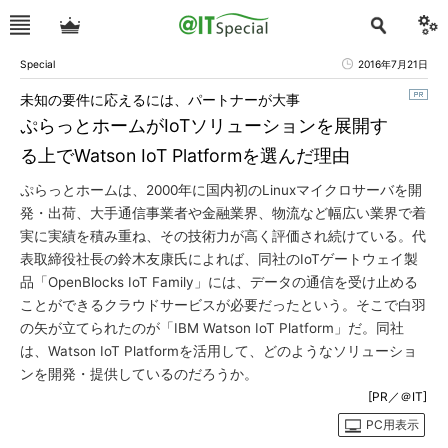
Special
2016年7月21日
未知の要件に応えるには、パートナーが大事
ぷらっとホームがIoTソリューションを展開す
る上でWatson IoT Platformを選んだ理由
ぷらっとホームは、2000年に国内初のLinuxマイクロサーバを開
発・出荷、大手通信事業者や金融業界、物流など幅広い業界で着
実に実績を積み重ね、その技術力が高く評価され続けている。代
表取締役社長の鈴木友康氏によれば、同社のIoTゲートウェイ製
品「OpenBlocks IoT Family」には、データの通信を受け止める
ことができるクラウドサービスが必要だったという。そこで白羽
の矢が立てられたのが「IBM Watson IoT Platform」だ。同社
は、Watson IoT Platformを活用して、どのようなソリューショ
ンを開発・提供しているのだろうか。
[PR／＠IT]
PC用表示