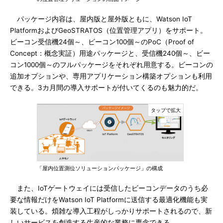
パッケージ内容は、屋内版と屋外版ともに、Watson IoT
PlatformおよびGeoSTRATOS（位置管理アプリ）をサポート。
ビーコン受信機24個～、ビーコン100個～のPoC（Proof of
Concept：概念実証）用途パッケージと、受信機240個～、ビー
コン1000個～のフルパッケージをそれぞれ用意する。ビーコンの
追加オプションや、専用アプリケーション構築オプションも利用
できる。3カ月間の導入サポートが付いてくるのも魅力的だ。
「屋内位置測位ソリューションパッケージ」の構成
また、IoTゲートウェイには受信したビーコンデータのうち必
要な情報だけをWatson IoT Platformに送信する最適化機能も実
装している。煩雑な導入工程がしっかりサポートされるので、新
しいサービスを創造する生産的な業務に専念できる。