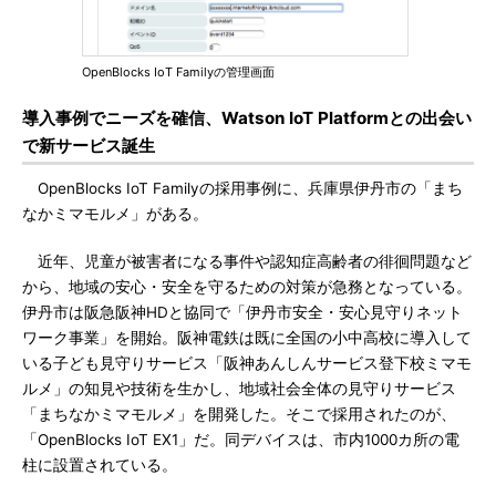
OpenBlocks IoT Familyの管理画面
導入事例でニーズを確信、Watson IoT Platformとの出会い
で新サービス誕生
OpenBlocks IoT Familyの採用事例に、兵庫県伊丹市の「まち
なかミマモルメ」がある。
近年、児童が被害者になる事件や認知症高齢者の徘徊問題など
から、地域の安心・安全を守るための対策が急務となっている。
伊丹市は阪急阪神HDと協同で「伊丹市安全・安心見守りネット
ワーク事業」を開始。阪神電鉄は既に全国の小中高校に導入して
いる子ども見守りサービス「阪神あんしんサービス登下校ミマモ
ルメ」の知見や技術を生かし、地域社会全体の見守りサービス
「まちなかミマモルメ」を開発した。そこで採用されたのが、
「OpenBlocks IoT EX1」だ。同デバイスは、市内1000カ所の電
柱に設置されている。