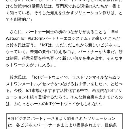
ける対策やIoT活用方法は、専門家である現場の人たちが一番よ
く知っている。そうした知見を生かすソリューション作りは、と
ても刺激的だ」
さらに、パートナー同士の横のつながりがあることも「IBM
Watson IoT Platformパートナーエコシステム」の良いところだ
と鈴木氏は言う。「IoTは、まだまだこれから新しいビジネスに
なっていく。未知の要件に応えるには、パートナーが大事だ。餅
は餅屋。得意分野を持ち寄って新しい何かを生み出す、そんなネ
ットワーク力が手に入る」。
鈴木氏は、「IoTゲートウェイで、ラストワンマイルならぬラ
ストワンメートル／センチをつなげるお手伝いをしたい」と述べ
る。今後、IoT市場がますます活性化する中で、画期的なIoTソリ
ューションも続々登場するだろう。そんな舞台裏を支えているの
は、ぷらっとホームのIoTゲートウェイかもしれない。
※各ビジネスパートナーさまより紹介されたソリューション
は、各ビジネスパートナーさまにより提供されます。提供条