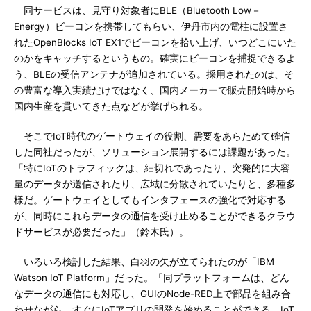
同サービスは、見守り対象者にBLE（Bluetooth Low－
Energy）ビーコンを携帯してもらい、伊丹市内の電柱に設置さ
れたOpenBlocks IoT EX1でビーコンを拾い上げ、いつどこにいた
のかをキャッチするというもの。確実にビーコンを捕捉できるよ
う、BLEの受信アンテナが追加されている。採用されたのは、そ
の豊富な導入実績だけではなく、国内メーカーで販売開始時から
国内生産を貫いてきた点などが挙げられる。
そこでIoT時代のゲートウェイの役割、需要をあらためて確信
した同社だったが、ソリューション展開するには課題があった。
「特にIoTのトラフィックは、細切れであったり、突発的に大容
量のデータが送信されたり、広域に分散されていたりと、多種多
様だ。ゲートウェイとしてもインタフェースの強化で対応する
が、同時にこれらデータの通信を受け止めることができるクラウ
ドサービスが必要だった」（鈴木氏）。
いろいろ検討した結果、白羽の矢が立てられたのが「IBM
Watson IoT Platform」だった。「同プラットフォームは、どん
なデータの通信にも対応し、GUIのNode-RED上で部品を組み合
わせながら、すぐにIoTアプリの開発を始めることができる。IoT