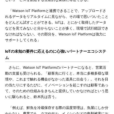
「Watson IoT Platformと連携できることで、アップロードさ
れるデータをリアルタイムに見ながら、その場で思いついたこと
をどんどん試すことができる。IoTは、とにかく取得したデータ
などを見てみないと分からないことが多く、現場で試行錯誤でき
なければならない。その部分を、Watson IoT Platformは強力に
サポートしてくれる」
IoTの未知の要件に応えるのに心強いパートナーエコシステ
ム
さらに、Watson IoT Platformのパートナーになると、営業活
動の支援も受けられる。「顧客先に行くと、本当に多種多様な環
境や、これまで触れる機会がなかった道具に出会う」。それを目
の当たりにするたびに、イノベーションを起こすのは顧客であっ
て、そのための仕組みをきちんと提供していかなければという思
いに駆られると、鈴木氏は言う。
「例えば、鮮魚を冷蔵保存する際の温度管理は、魚屋にしか分
からない。農業でも、クマやサル、イノシシなどの鳥獣被害にお