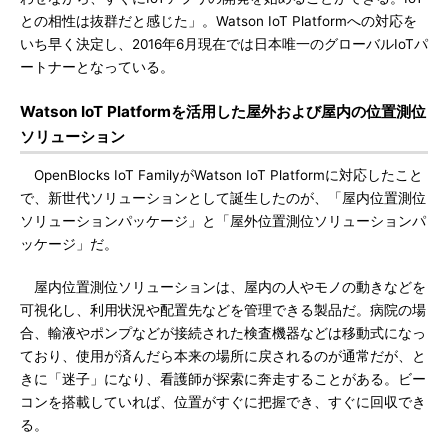
との相性は抜群だと感じた」。Watson IoT Platformへの対応を
いち早く決定し、2016年6月現在では日本唯一のグローバルIoTパ
ートナーとなっている。
Watson IoT Platformを活用した屋外および屋内の位置測位
ソリューション
OpenBlocks IoT FamilyがWatson IoT Platformに対応したこと
で、新世代ソリューションとして誕生したのが、「屋内位置測位
ソリューションパッケージ」と「屋外位置測位ソリューションパ
ッケージ」だ。
屋内位置測位ソリューションは、屋内の人やモノの動きなどを
可視化し、利用状況や配置先などを管理できる製品だ。病院の場
合、輸液やポンプなどが接続された検査機器などは移動式になっ
ており、使用が済んだら本来の場所に戻されるのが通常だが、と
きに「迷子」になり、看護師が探索に奔走することがある。ビー
コンを搭載していれば、位置がすぐに把握でき、すぐに回収でき
る。