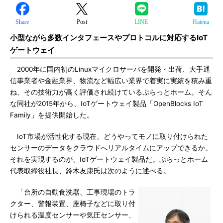
Share
Post
LINE
Hatena
小型ながら多数インタフェースやプロトコルに対応するIoT
ゲートウェイ
2000年に国内初のLinuxマイクロサーバを開発・出荷、大手通
信事業者や金融業界、物流など幅広い業界で着実に実績を積み重
ね、その技術力が高く評価され続けているぷらっとホーム。そん
な同社が2015年から、IoTゲートウェイ製品「OpenBlocks IoT
Family」を提供開始した。
IoT市場が活性化する現在、どうやってモノに取り付けられた
センサーのデータをクラウドへリアルタイムにアップできるか。
それを実現するのが、IoTゲートウェイ製品だ。ぷらっとホーム
代表取締役社長、鈴木友康氏は次のように述べる。
「台所の自動食洗器、工事現場のトラ
クター、警報装置、座椅子などに取り付
けられる温度センサーや気圧センサー、