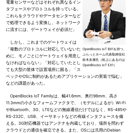
電量センサーなどはそれぞれ異なるイン
タフェースやプロトコルを持っている。
これらをクラウドやデータセンターなど
で処理できるよう変換し、ネットワーク
に流すには、ゲートウェイが必須だ」
しかし、これまでのゲートウェイは
「複数のプロトコルに対応していないた
OpenBlocks IoT BX1を持つ、
ぷらっとホーム代表取締役社
めに、モノごとにゲートウェイを用意し
鈴木友康氏（机上にあるのは
なければならない」「対応していたとし
OpenBlocks IoT EX1）
ても大型の筐体で設置場所に困る」「ス
ペックやOSに制約があるためアプリケーションの実装で悩む」
などの課題があった。
OpenBlocks IoT Familyは、幅41.6mm、奥行96mm、高さ
11.3mmの小さなフォームファクタで、（モデルによるが）Wi-Fi
やBluetooth、3G、LTEなどの無線通信だけではなく、RS-485や
RS-232C、USB、イーサネットなどの有線インタフェースを備
える。3G対応機器ではアンテナを内蔵しており、場所を問わず
クラウドとの通信を確立できる。また、OSには汎用のDebian