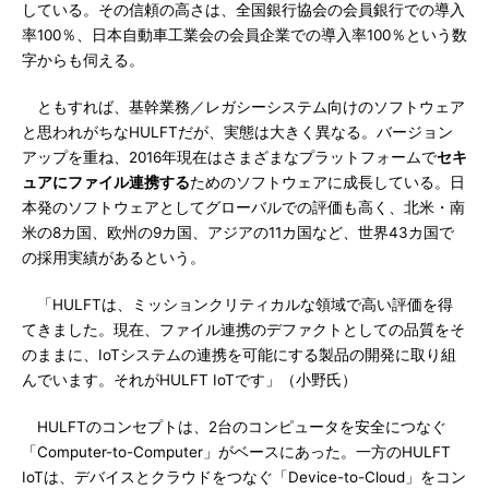
している。その信頼の高さは、全国銀行協会の会員銀行での導入
率100％、日本自動車工業会の会員企業での導入率100％という数
字からも伺える。
ともすれば、基幹業務／レガシーシステム向けのソフトウェア
と思われがちなHULFTだが、実態は大きく異なる。バージョン
アップを重ね、2016年現在はさまざまなプラットフォームで
セキ
ュアにファイル連携する
ためのソフトウェアに成長している。日
本発のソフトウェアとしてグローバルでの評価も高く、北米・南
米の8カ国、欧州の9カ国、アジアの11カ国など、世界43カ国で
の採用実績があるという。
「HULFTは、ミッションクリティカルな領域で高い評価を得
てきました。現在、ファイル連携のデファクトとしての品質をそ
のままに、IoTシステムの連携を可能にする製品の開発に取り組
んでいます。それがHULFT IoTです」（小野氏）
HULFTのコンセプトは、2台のコンピュータを安全につなぐ
「Computer-to-Computer」がベースにあった。一方のHULFT
IoTは、デバイスとクラウドをつなぐ「Device-to-Cloud」をコン