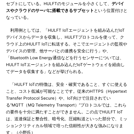
セプトにしている。HULFTのモジュールを小さくして、
デバイ
スやクラウドのサーバに搭載できるサブセット
という位置付けと
なっている。
利用例としては、「HULFT IoTエージェントを組み込んだIoT
デバイスからデータを収集し、HULFTプロトコルを使って、ク
ラウド上のHULFT IoTに転送する。そこでエージェントの監視や
デバイスの管理、他サーバとの連携を安全に行う」や、
「Bluetooth Low Energy通信などを行うセンサーについては、
HULFT IoTエージェントを組み込んだIoTゲートウェイを経由し
てデータを収集する」などが挙げられる。
「HULFT IoTの特徴は、安全・確実であること、すぐに使える
こと、コスト低減が可能なことです。従来のHTTPS（Hypertext
Transfer Protocol Secure）や、IoT向けで注目されてい
る“MQTT（MQ Telemetry Transport）”プロトコルでは、これら
の要件を十分に満たすことができません。この点でHULFT IoT
は、送達保証と整合性、暗号化、圧縮転送といった部分で、ミッ
ションクリティカル領域で培った信頼性が大きな強みになりま
す」（小野氏）