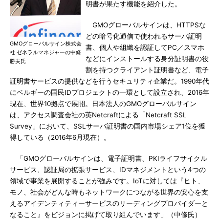
明書が果たす機能を紹介した。
GMOグローバルサインは、HTTPSな
どの暗号化通信で使われるサーバ証明
GMOグローバルサイン株式会
書、個人や組織を認証してPC／スマホ
社 ゼネラルマネジャーの中條
などにインストールする身分証明書の役
勝夫氏
割を持つクライアント証明書など、電子
証明書サービスの提供などを行うセキュリティ企業だ。1990年代
にベルギーの国民IDプロジェクトの一環として設立され、2016年
現在、世界10拠点で展開。日本法人のGMOグローバルサイン
は、アクセス調査会社の英Netcraftによる「Netcraft SSL
Survey」において、SSLサーバ証明書の国内市場シェア1位を獲
得している（2016年6月現在）。
「GMOグローバルサインは、電子証明書、PKIライフサイクル
サービス、認証局の拡張サービス、IDマネジメントという4つの
領域で事業を展開することが強みです。IoTに対しては『ヒト、
モノ、社会がどんな時もネットワークにつながる世界の安心を支
えるアイデンティティーサービスのリーディングプロバイダーと
なること』をビジョンに掲げて取り組んでいます」（中條氏）