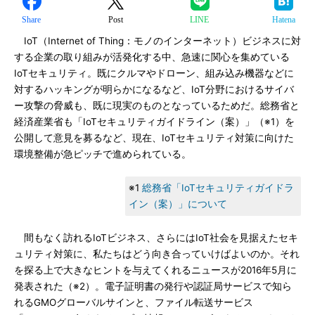
Share
Post
LINE
Hatena
IoT（Internet of Thing：モノのインターネット）ビジネスに対
する企業の取り組みが活発化する中、急速に関心を集めている
IoTセキュリティ。既にクルマやドローン、組み込み機器などに
対するハッキングが明らかになるなど、IoT分野におけるサイバ
ー攻撃の脅威も、既に現実のものとなっているためだ。総務省と
経済産業省も「IoTセキュリティガイドライン（案）」（※1）を
公開して意見を募るなど、現在、IoTセキュリティ対策に向けた
環境整備が急ピッチで進められている。
※1
総務省「IoTセキュリティガイドラ
イン（案）」について
間もなく訪れるIoTビジネス、さらにはIoT社会を見据えたセキ
ュリティ対策に、私たちはどう向き合っていけばよいのか。それ
を探る上で大きなヒントを与えてくれるニュースが2016年5月に
発表された（※2）。電子証明書の発行や認証局サービスで知ら
れるGMOグローバルサインと、ファイル転送サービス