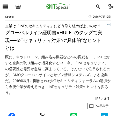
Special
2016年7月12日
企業は「IoTのセキュリティ」にどう取り組めばよいのか？
グローバルサイン証明書×HULFTのタッグで実
現──IoTセキュリティ対策の“具体的”なヒント
とは
既に、車やドローン、組み込み機器などへの脅威も──。IoTに対
する企業の取り組みが活発化する中、今、「IoTセキュリティ」
の必要性と需要が急速に高まっている。そんな中で注目されるの
が、GMOグローバルサインとセゾン情報システムズによる協業
だ。2016年6月に開催されたIoTセキュリティフォーラムの講演か
ら今後企業が考えるべき、IoTセキュリティ対策のヒントを探ろ
う。
[PR／＠IT]
PC用表示