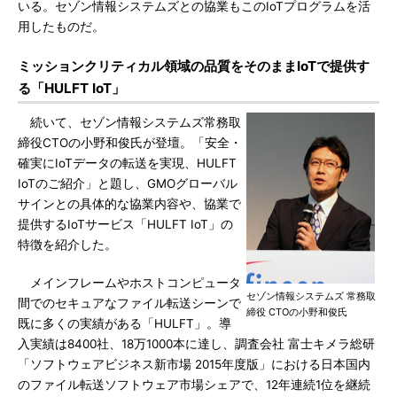
いる。セゾン情報システムズとの協業もこのIoTプログラムを活
用したものだ。
ミッションクリティカル領域の品質をそのままIoTで提供す
る「HULFT IoT」
続いて、セゾン情報システムズ常務取
締役CTOの小野和俊氏が登壇。「安全・
確実にIoTデータの転送を実現、HULFT
IoTのご紹介」と題し、GMOグローバル
サインとの具体的な協業内容や、協業で
提供するIoTサービス「HULFT IoT」の
特徴を紹介した。
メインフレームやホストコンピュータ
セゾン情報システムズ 常務取
間でのセキュアなファイル転送シーンで
締役 CTOの小野和俊氏
既に多くの実績がある「HULFT」。導
入実績は8400社、18万1000本に達し、調査会社 富士キメラ総研
「ソフトウェアビジネス新市場 2015年度版」における日本国内
のファイル転送ソフトウェア市場シェアで、12年連続1位を継続