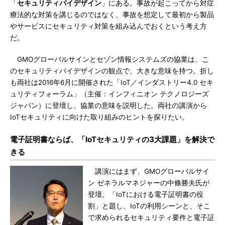
「
セキュリティバイデザイン
」にある。事故が起こってから対症
療法的な対策を講じるのではなく、事故を想定して最初から製品
やサービスにセキュリティ対策を組み込んでおくという考え方
だ。
GMOグローバルサインとセゾン情報システムズの協業は、こ
のセキュリティバイデザインの観点で、大きな意味を持つ。折し
も両社は2016年6月に開催された「IoT／インダストリー4.0 セキ
ュリティフォーラム」（主催：インフィニオン テクノロジーズ
ジャパン）に登壇し、協業の意味を説明した。両社の講演から
IoTセキュリティに向けた取り組みのヒントを探りたい。
電子証明書ならば、「IoTセキュリティの3大課題」を解決で
きる
講演にはまず、GMOグローバルサイ
ン ゼネラルマネジャーの中條勝夫氏が
登壇。「IoTにおける電子証明書の役
割」と題し、IoTの利用シーンと、そこ
で求められるセキュリティ要件と電子証