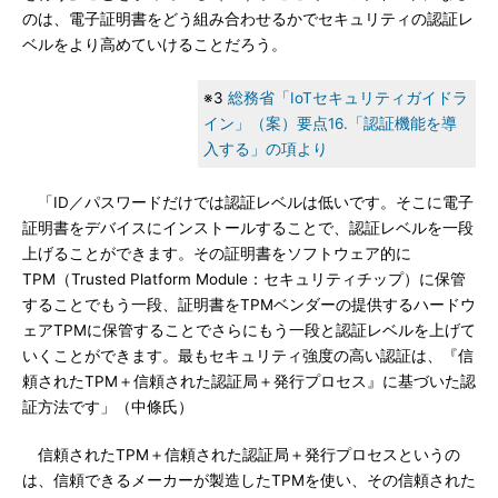
のは、電子証明書をどう組み合わせるかでセキュリティの認証レ
ベルをより高めていけることだろう。
※3
総務省「IoTセキュリティガイドラ
イン」（案）要点16.「認証機能を導
入する」の項より
「ID／パスワードだけでは認証レベルは低いです。そこに電子
証明書をデバイスにインストールすることで、認証レベルを一段
上げることができます。その証明書をソフトウェア的に
TPM（Trusted Platform Module：セキュリティチップ）に保管
することでもう一段、証明書をTPMベンダーの提供するハードウ
ェアTPMに保管することでさらにもう一段と認証レベルを上げて
いくことができます。最もセキュリティ強度の高い認証は、『信
頼されたTPM＋信頼された認証局＋発行プロセス』に基づいた認
証方法です」（中條氏）
信頼されたTPM＋信頼された認証局＋発行プロセスというの
は、信頼できるメーカーが製造したTPMを使い、その信頼された