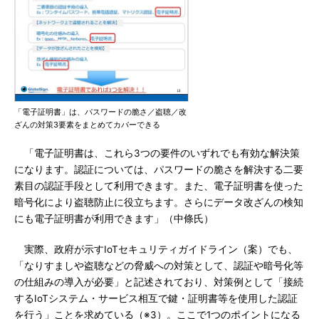
「電子証明書」は、パスワードの脆さ／盗聴／改
ざんの対策3要素をまとめてカバーできる
「電子証明書は、これら3つの要件のいずれでも有効な解決策
になります。認証については、パスワードの脆さを解決する二要
素目の認証手段として利用できます。また、電子証明書を使った
暗号化により盗聴防止に役立ちます。さらにデータ改ざんの検知
にも電子証明書が利用できます」（中條氏）
実際、政府が示すIoTセキュリティガイドライン（案）でも、
「なりすましや盗聴などの脅威への対策として、認証や暗号化等
の仕組みの導入が必要」と記述されており、対策例として「接続
するIoTシステム・サービス相互で鍵・証明書等を使用した認証
を行う」ことを求めている（※3）。ここで1つのポイントになる