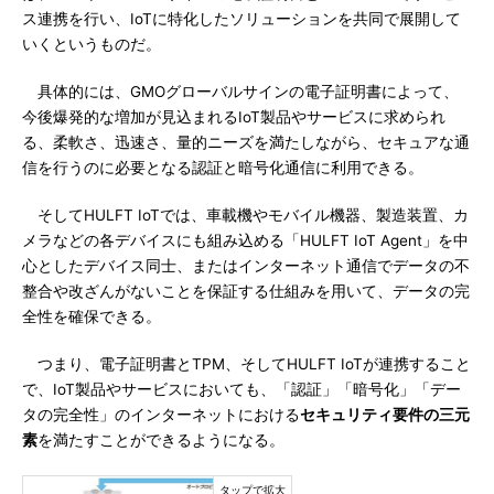
ス連携を行い、IoTに特化したソリューションを共同で展開して
いくというものだ。
具体的には、GMOグローバルサインの電子証明書によって、
今後爆発的な増加が見込まれるIoT製品やサービスに求められ
る、柔軟さ、迅速さ、量的ニーズを満たしながら、セキュアな通
信を行うのに必要となる認証と暗号化通信に利用できる。
そしてHULFT IoTでは、車載機やモバイル機器、製造装置、カ
メラなどの各デバイスにも組み込める「HULFT IoT Agent」を中
心としたデバイス同士、またはインターネット通信でデータの不
整合や改ざんがないことを保証する仕組みを用いて、データの完
全性を確保できる。
つまり、電子証明書とTPM、そしてHULFT IoTが連携すること
で、IoT製品やサービスにおいても、「認証」「暗号化」「デー
タの完全性」のインターネットにおける
セキュリティ要件の三元
素
を満たすことができるようになる。