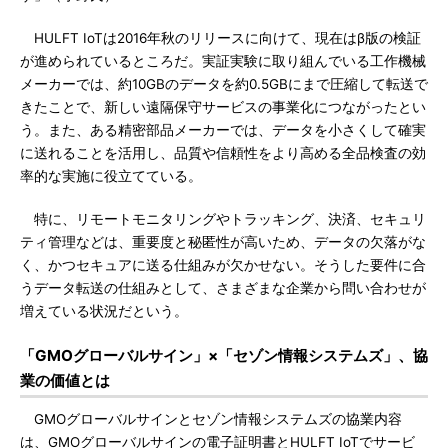
HULFT IoTは2016年秋のリリースに向けて、現在はβ版の検証
が進められているところだ。実証実験に取り組んでいる工作機械
メーカーでは、約10GBのデータを約0.5GBにまで圧縮して転送で
きたことで、新しい遠隔保守サービスの事業化につながったとい
う。また、ある精密部品メーカーでは、データを小さくして確実
に送れることを活用し、品質や信頼性をより高める全品検査の効
率的な実施に役立てている。
特に、リモートモニタリングやトラッキング、決済、セキュリ
ティ管理などは、重要度と秘匿性が高いため、データの欠落がな
く、かつセキュアに送る仕組みが欠かせない。そうした要件に合
うデータ転送の仕組みとして、さまざまな企業から問い合わせが
増えている状況だという。
「GMOグローバルサイン」×「セゾン情報システムズ」、協
業の価値とは
GMOグローバルサインとセゾン情報システムズの協業内容
は、GMOグローバルサインの電子証明書とHULFT IoTでサービ