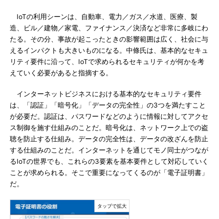
IoTの利用シーンは、自動車、電力／ガス／水道、医療、製
造、ビル／建物／家電、ファイナンス／決済など非常に多岐にわ
たる。その分、事故が起こったときの影響範囲は広く、社会に与
えるインパクトも大きいものになる。中條氏は、基本的なセキュ
リティ要件に沿って、IoTで求められるセキュリティが何かを考
えていく必要があると指摘する。
インターネットビジネスにおける基本的なセキュリティ要件
は、「認証」「暗号化」「データの完全性」の3つを満たすこと
が必要だ。認証は、パスワードなどのように情報に対してアクセ
ス制御を施す仕組みのことだ。暗号化は、ネットワーク上での盗
聴を防止する仕組み。データの完全性は、データの改ざんを防止
する仕組みのことだ。インターネットを通じてモノ同士がつなが
るIoTの世界でも、これらの3要素を基本要件として対応していく
ことが求められる。そこで重要になってくるのが「電子証明書」
だ。