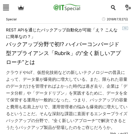
Special
2016年7月27日
REST APIを通じたバックアップ自動化が可能「え？ こんな
に簡単なの？」
バックアップ分野で初!? ハイパーコンバージド
型アプライアンス「Rubrik」の“全く新しいアプ
ローチ”とは
クラウドやIoT、仮想化技術などの新しいテクノロジーの普及に
よって、データ量が爆発的に増大している。また、限られた容量
のデータだけを管理すればよかった時代は過ぎ去り、企業は「デ
ータ分析」や「データドリブン」を実践するために、データを全
て保管する運用が一般的になった。つまり、バックアップの容量
と費用も右肩上がりで、運用管理者の悩みも爆発的に増大してい
るということだ。そんな深刻な課題に直面するエンタープライズ
バックアップの分野で、“全く新しいアプローチ”で解決できると
うたうバックアップ製品が登場したのをご存じだろうか。