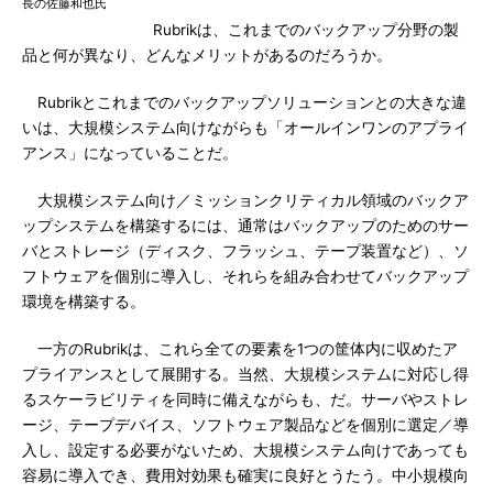
長の佐藤和也氏
Rubrikは、これまでのバックアップ分野の製
品と何が異なり、どんなメリットがあるのだろうか。
Rubrikとこれまでのバックアップソリューションとの大きな違
いは、大規模システム向けながらも「オールインワンのアプライ
アンス」になっていることだ。
大規模システム向け／ミッションクリティカル領域のバックア
ップシステムを構築するには、通常はバックアップのためのサー
バとストレージ（ディスク、フラッシュ、テープ装置など）、ソ
フトウェアを個別に導入し、それらを組み合わせてバックアップ
環境を構築する。
一方のRubrikは、これら全ての要素を1つの筐体内に収めたア
プライアンスとして展開する。当然、大規模システムに対応し得
るスケーラビリティを同時に備えながらも、だ。サーバやストレ
ージ、テープデバイス、ソフトウェア製品などを個別に選定／導
入し、設定する必要がないため、大規模システム向けであっても
容易に導入でき、費用対効果も確実に良好とうたう。中小規模向