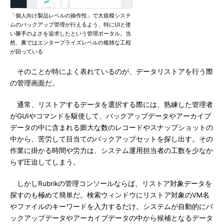
「個人向け製品レベルの操作性」で大規模システ
ムのバックアップ管理が行えるよう、特にUIと使
い勝手のよさを追求したという管理ポータル。当
然、裏ではエンタープライズレベルの複雑な工程
が回っている
そのことが特によく表れているのが、データリストアを行う際
の管理画面だ。
通常、リストアするデータを選択する際には、熟練した管理者
がGUIやコマンドを駆使して、バックアップデータやアーカイブ
データの中に含まれる膨大な数のレコードやスナップショットの
中から、苦労して目当てのバックアップセットを探し出す。その
作業に掛かる時間や労力は、システム運用担当者の工数を少なか
らず圧迫してしまう。
しかしRubrikの管理コンソールならば、リストア対象データを
探すのも極めて簡単だ。検索ウィンドウにリストア対象のVM名
やファイルのキーワードを入力するだけ。システムが自動的にバ
ックアップデータやアーカイブデータの中から候補となるデータ