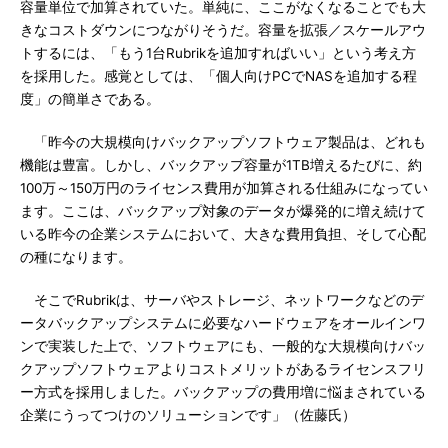
容量単位で加算されていた。単純に、ここがなくなることでも大
きなコストダウンにつながりそうだ。容量を拡張／スケールアウ
トするには、「もう1台Rubrikを追加すればいい」という考え方
を採用した。感覚としては、「個人向けPCでNASを追加する程
度」の簡単さである。
「昨今の大規模向けバックアップソフトウェア製品は、どれも
機能は豊富。しかし、バックアップ容量が1TB増えるたびに、約
100万～150万円のライセンス費用が加算される仕組みになってい
ます。ここは、バックアップ対象のデータが爆発的に増え続けて
いる昨今の企業システムにおいて、大きな費用負担、そして心配
の種になります。
そこでRubrikは、サーバやストレージ、ネットワークなどのデ
ータバックアップシステムに必要なハードウェアをオールインワ
ンで実装した上で、ソフトウェアにも、一般的な大規模向けバッ
クアップソフトウェアよりコストメリットがあるライセンスフリ
ー方式を採用しました。バックアップの費用増に悩まされている
企業にうってつけのソリューションです」（佐藤氏）