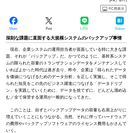
[PR／＠IT]
PC用表示
Share
Post
LINE
Hatena
深刻な課題に直面する大規模システムのバックアップ事情
現在、企業システムの運用担当者が直面している特に大きな課
題、それが「バックアップ」だ。かつてのように、基幹系システ
ムの限られた容量のトランザクションデータをメンテナンスして
いればよかった時代は過ぎ去り、昨今、企業は「得られたデータ
を価値につなげるためのデータ分析」を正しく実施し、そこで得
られた知見をこの先のビジネス躍進につなげる「データドリブ
ン」を実践していくために、データを捨てずに、どんどん溜め込
む／全て保管する運用が一般的になってきた。
このことは、自ずとバックアップデータの容量も右肩上がりに
増えていくことにもつながる。当然、それに伴ってハードウェア
の費用やバックアップソフトウェアのライセンス費用もかさんで
いく。