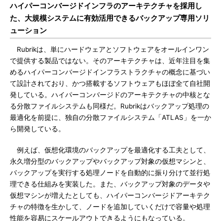
ハイパーコンバージドインフラのアーキテクチャを採用し
た、大規模システムに有効活用できるバックアップ専用ソリ
ューション
Rubrikは、単にハードウェアとソフトウェアをオールインワン
で提供する製品ではない。そのアーキテクチャは、近年注目を集
めるハイパーコンバージドインフラストラクチャの概念に基づい
て設計されており、かつ搭載するソフトウェアもほぼ全て自社開
発している。ハイパーコンバージドのアーキテクチャの中核とな
る分散ファイルシステムも同様だ。Rubrikはバックアップ処理の
最適化を前提に、独自の分散ファイルシステム「ATLAS」を一か
ら開発している。
例えば、仮想化環境のバックアップを最適化する工夫として、
永久増分型のバックアップやバックアップ対象の仮想マシンと、
バックアップを実行する処理ノードを自動的に振り分けて並行処
理できる仕組みを実装した。また、バックアップ対象のデータや
仮想マシンが増えたとしても、ハイパーコンバージドアーキテク
チャの特徴を生かして、ノードを追加していくだけで容量や処理
性能を容易にスケールアウトできるようにもなっている。