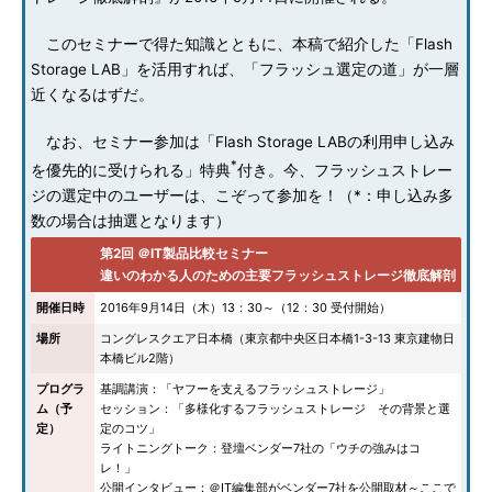
このセミナーで得た知識とともに、本稿で紹介した「Flash
Storage LAB」を活用すれば、「フラッシュ選定の道」が一層
近くなるはずだ。
なお、セミナー参加は「Flash Storage LABの利用申し込み
*
を優先的に受けられる」特典
付き。今、フラッシュストレー
ジの選定中のユーザーは、こぞって参加を！（*：申し込み多
数の場合は抽選となります）
第2回 ＠IT製品比較セミナー
違いのわかる人のための主要フラッシュストレージ徹底解剖
開催日時
2016年9月14日（木）13：30～（12：30 受付開始）
場所
コングレスクエア日本橋（東京都中央区日本橋1-3-13 東京建物日
本橋ビル2階）
プログラ
基調講演：「ヤフーを支えるフラッシュストレージ」
ム（予
セッション：「多様化するフラッシュストレージ その背景と選
定）
定のコツ」
ライトニングトーク：登壇ベンダー7社の「ウチの強みはコ
レ！」
公開インタビュー：＠IT編集部がベンダー7社を公開取材～ここで