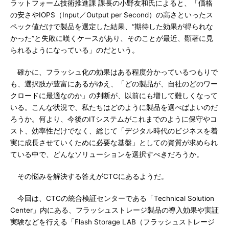
ラットフォーム技術推進課 課長の小野友和氏によると、「価格
の安さやIOPS（Input／Output per Second）の高さといったス
ペック値だけで製品を選定した結果、“期待した効果が得られな
かった”と失敗に嘆くケースがあり、そのことが最近、顕著に見
られるようになっている」のだという。
確かに、フラッシュ化の効果はある程度分かっているつもりで
も、選択肢が豊富にあるがゆえ、「どの製品が、自社のどのワー
クロードに最適なのか」の判断が、以前にも増して難しくなって
いる。こんな状況で、私たちはどのように製品を選べばよいのだ
ろうか。何より、今後のITシステムがこれまでのように保守やコ
スト、効率性だけでなく、総じて「デジタル時代のビジネスを着
実に成長させていくために必要な基盤」としての資質が求められ
ている中で、どんなソリューションを選択すべきだろうか。
その悩みを解決する答えがCTCにあるようだ。
今回は、CTCの統合検証センターである「Technical Solution
Center」内にある、フラッシュストレージ製品の導入効果や実証
実験などを行える「Flash Storage LAB（フラッシュストレージ