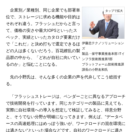
企業別／業種別、同じ企業でも部署単
位で、ストレージに求める機能や目的は
それぞれ違う。フラッシュだからと言っ
て、価格の安さや最大IOPSといったス
ペック、実績といったカタログ要素だけ
伊藤忠テクノソリューション
で「これだ」と決め打ちで選定できるほ
ズ
どの人は多くないだろう。百花繚乱の製
製品・保守事業推進本部 ITイ
品群の中から、「どれが自社に向いてい
ンフラ技術推進第1部
るのか」と悩むことになる。
プラットフォーム技術推進課
課長の小野友和氏
先の小野氏は、そんな多くの企業の声を代弁してこう総括す
る。
「フラッシュストレージは、ベンダーごとに異なるアプローチ
で技術開発を行っています。同じカテゴリーの製品に見えても、
実際に自社環境への導入を想定して検証してみると、得意分野
と、そうでない分野が明確になってきます。例えば、“データベ
ースの高速処理にはめっぽう強いが、ワークロードの混在環境に
は適さない”といった場合などです。自社のワークロードに適さ