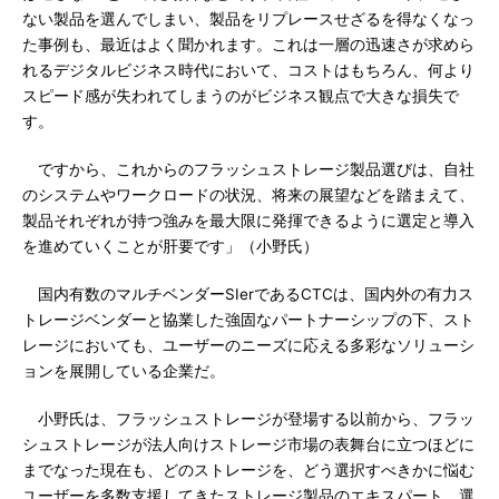
ない製品を選んでしまい、製品をリプレースせざるを得なくなっ
た事例も、最近はよく聞かれます。これは一層の迅速さが求めら
れるデジタルビジネス時代において、コストはもちろん、何より
スピード感が失われてしまうのがビジネス観点で大きな損失で
す。
ですから、これからのフラッシュストレージ製品選びは、自社
のシステムやワークロードの状況、将来の展望などを踏まえて、
製品それぞれが持つ強みを最大限に発揮できるように選定と導入
を進めていくことが肝要です」（小野氏）
国内有数のマルチベンダーSIerであるCTCは、国内外の有力ス
トレージベンダーと協業した強固なパートナーシップの下、スト
レージにおいても、ユーザーのニーズに応える多彩なソリューシ
ョンを展開している企業だ。
小野氏は、フラッシュストレージが登場する以前から、フラッ
シュストレージが法人向けストレージ市場の表舞台に立つほどに
までなった現在も、どのストレージを、どう選択すべきかに悩む
ユーザーを多数支援してきたストレージ製品のエキスパート。選