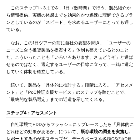
このステップ1～3までを、1日（数時間）で行う。製品紹介か
ら情報提供、実機の体感までを効果的かつ迅速に理解できるプラ
ンとしているのが「スピード」を求めるユーザーにとっても適し
ている。
なお、この1日ツアーの前に自社の要望を聞き、「ユーザーの
ニーズに合う推奨製品を提案する」体制も整えているとのこと
だ。こういったことも「いろいろあります、さぁどうぞ」と選ば
せるのではなく、選定するユーザーの目線に立って、一緒に選定
していく体制を確立している。
続いて、製品を「具体的に検討する」段階に入る。「アセスメ
ント」と「PoC検証支援サービス」のステップを踏むことで、
「最終的な製品選定」までの近道を示してくれる。
ステップ4：
アセスメント
自社環境でHDDからフラッシュにリプレースしたら「具体的に
どれほどの効果があるか」について、
既存環境の調査を実施し、
レポートする
のが本ステップだ。データベースや各種OSのI/O負