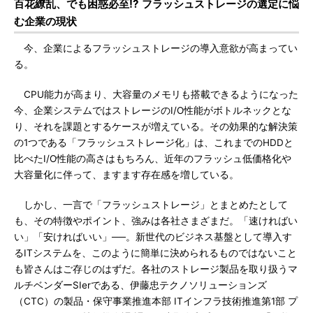
百花繚乱、でも困惑必至!? フラッシュストレージの選定に悩
む企業の現状
今、企業によるフラッシュストレージの導入意欲が高まってい
る。
CPU能力が高まり、大容量のメモリも搭載できるようになった
今、企業システムではストレージのI/O性能がボトルネックとな
り、それを課題とするケースが増えている。その効果的な解決策
の1つである「フラッシュストレージ化」は、これまでのHDDと
比べたI/O性能の高さはもちろん、近年のフラッシュ低価格化や
大容量化に伴って、ますます存在感を増している。
しかし、一言で「フラッシュストレージ」とまとめたとして
も、その特徴やポイント、強みは各社さまざまだ。「速ければい
い」「安ければいい」──。新世代のビジネス基盤として導入す
るITシステムを、このように簡単に決められるものではないこと
も皆さんはご存じのはずだ。各社のストレージ製品を取り扱うマ
ルチベンダーSIerである、伊藤忠テクノソリューションズ
（CTC）の製品・保守事業推進本部 ITインフラ技術推進第1部 プ