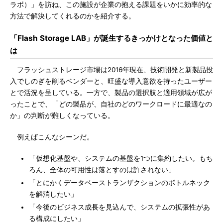
ラボ）」を訪ね、この施設が企業の抱える課題をいかに効率的な
方法で解決してくれるのかを紹介する。
「Flash Storage LAB」が誕生するきっかけとなった価値と
は
フラッシュストレージ市場は2016年現在、技術開発と新製品投
入でしのぎを削るベンダーと、旺盛な導入意欲を持ったユーザー
とで活況を呈している。一方で、製品の選択肢と適用領域が広が
ったことで、「どの製品が、自社のどのワークロードに最適なの
か」の判断が難しくなっている。
例えばこんなシーンだ。
「仮想化基盤や、システムの基盤を1つに集約したい。もち
ろん、全体の可用性は落とすのは許されない」
「とにかくデータベーストランザクションのボトルネック
を解消したい」
「今後のビジネス成長を見込んで、システムの拡張性があ
る構成にしたい」