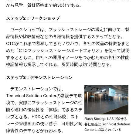
から見学、質疑応答まで約30分である。
ステップ2：
ワークショップ
ワークショップは、フラッシュストレージの選定に向けて、製
品情報や比較情報などの各種情報を提供するステップとなる。
CTCがこれまで蓄積してきたノウハウ、各社の製品の特徴をまと
めた「CTCフラッシュストレージポートフォリオ」を使って説明
するとともに、自社への運用イメージをつかむための各社の性能
検証情報も掲示してくれる。所要時間は約1時間となる。
ステップ3：
デモンストレーション
デモンストレーションでは、
Technical Solution Centerの常設デモ環
境で、実際にフラッシュストレージの性
能や運用の優位性を「体感」できるステ
ップとなる。HDDとの性能比較、スト
Flash Storage LABで試せる
レージ管理画面の使い勝手、可用性／耐
各社製品はTechnical Solution
Centerに常設されている
障害性のデモなどが行われる。