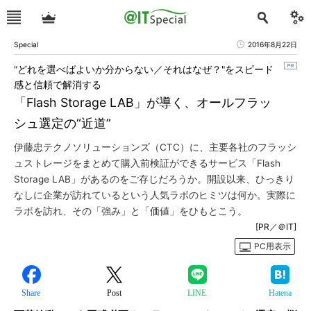
Special
2016年8月22日
"どれを選べばよいか分からない／それはなぜ？"をスピード
感と信頼で解消する
「Flash Storage LAB」が導く、オールフラッ
シュ選定の“近道”
伊藤忠テクノソリューションズ（CTC）に、主要各社のフラッシ
ュストレージをまとめて購入前検証ができるサービス「Flash
Storage LAB」があるのをご存じだろうか。開設以来、ひっきり
なしに企業が訪れているという人気ラボのヒミツは何か。実際に
ラボを訪れ、その「強み」と「価値」をひもとこう。
[PR／＠IT]
PC用表示
Share
Post
LINE
Hatena