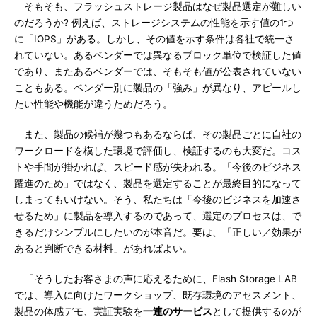
そもそも、フラッシュストレージ製品はなぜ製品選定が難しい
のだろうか? 例えば、ストレージシステムの性能を示す値の1つ
に「IOPS」がある。しかし、その値を示す条件は各社で統一さ
れていない。あるベンダーでは異なるブロック単位で検証した値
であり、またあるベンダーでは、そもそも値が公表されていない
こともある。ベンダー別に製品の「強み」が異なり、アピールし
たい性能や機能が違うためだろう。
また、製品の候補が幾つもあるならば、その製品ごとに自社の
ワークロードを模した環境で評価し、検証するのも大変だ。コス
トや手間が掛かれば、スピード感が失われる。「今後のビジネス
躍進のため」ではなく、製品を選定することが最終目的になって
しまってもいけない。そう、私たちは「今後のビジネスを加速さ
せるため」に製品を導入するのであって、選定のプロセスは、で
きるだけシンプルにしたいのが本音だ。要は、「正しい／効果が
あると判断できる材料」があればよい。
「そうしたお客さまの声に応えるために、Flash Storage LAB
では、導入に向けたワークショップ、既存環境のアセスメント、
製品の体感デモ、実証実験を
一連のサービス
として提供するのが