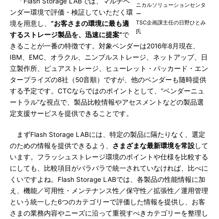
「Flash Storage LABでは、マルチベ
ニカルソリューションセンタ
ンダー環境で評価・検証していただく環
ー
TSC企画課主任の日野ひとみ
境を用意し、
“お客さまの環境に最も適
氏
するストレージ製品を、迅速に提案”
で
きることが一番の特徴です。対象ベンダーは2016年8月現在、
IBM、EMC、オラクル、ニンブルストレージ、ネットアップ、日
立製作所、ピュアストレージ、ヒューレット・パッカード・エン
タープライズの8社（50音順）ですが、他のベンダーも随時提供
する予定です。CTCならではのポイントとして、“ベンダーニュ
ートラル”な視点で、製品比較情報やアセスメントなどの製品選
定支援サービスを提供できることです。
まずFlash Storage LABには、特定の製品に隔たりなく、選定
のための情報を提供できるよう、
さまざまな最新環境を常設
して
います。フラッシュストレージ環境のポイントや仕様を比較する
にしても、比較項目がバラバラで統一されていなければ、比べに
くいですよね。Flash Storage LABでは、各製品の性能情報に加
え、機能／可用性・メンテナンス性／保守性／拡張性／運用管理
という統一した6つのカテゴリーで評価した情報を提供し、お客
さまの業務内容やニーズに沿って重視すべきカテゴリーを整理し