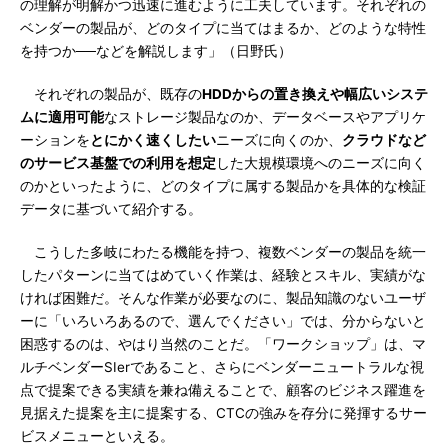
の理解が明解かつ迅速に進むように工夫しています。それぞれの
ベンダーの製品が、どのタイプに当てはまるか、どのような特性
を持つか──などを解説します」（日野氏）
それぞれの製品が、既存の
HDDからの置き換えや幅広いシステ
ムに適用可能
なストレージ製品なのか、データベースやアプリケ
ーションを
とにかく速くしたい
ニーズに向くのか、
クラウドなど
のサービス基盤での利用を想定
した大規模環境へのニーズに向く
のかといったように、どのタイプに属する製品かを具体的な検証
データに基づいて紹介する。
こうした多岐にわたる機能を持つ、複数ベンダーの製品を統一
したパターンに当てはめていく作業は、経験とスキル、実績がな
ければ困難だ。そんな作業が必要なのに、製品知識のないユーザ
ーに「いろいろあるので、選んでください」では、分からないと
困惑するのは、やはり当然のことだ。「ワークショップ」は、マ
ルチベンダーSIerであること、さらにベンダーニュートラルな視
点で提案できる実績を兼ね備えることで、顧客のビジネス躍進を
見据えた提案を主に提案する、CTCの強みを存分に発揮するサー
ビスメニューといえる。