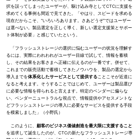
択を誤ってしまったユーザーが、駆け込み寺としてCTCに支援を
求めてくる事例も間近で見てきた。「やはり、スピードを求める
現在だからこそ、“いろいろあります。さあどうぞ”ではユーザー
は選べない。製品選定を正しく導く、新しい選定支援策とサポー
ト体制が必要」と感じていたという。
「フラッシュストレージの選択に悩むユーザーの状況を理解す
るには、実際にわれわれがユーザー目線で試して、情報を蓄積
し、その結果をお客さまへ正確に伝えるのが一番です。併せて、
これまでの販売活動で蓄積してきたノウハウを、製品の選定から
導入までを
体系化したサービスとして提供する
ことこそが近道に
なると考えます。そうすることではじめて、ユーザーは製品選び
に必要な情報を得られると言えます。特定のベンダーに偏らな
い、ベンダーニュートラルな視点で、情報提供やアセスメントな
どフラッシュストレージの導入に必要なサービスを提供する手段
を模索しました」（小野氏）
このように、
顧客のビジネス価値創造を最大限に支援すること
を追求して誕生したのが、CTCの新たなフラッシュストレージ専