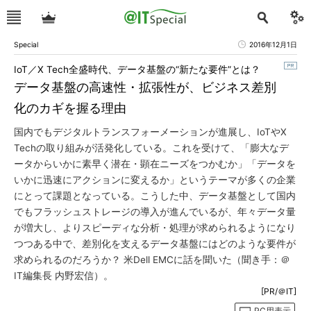
Special
2016年12月1日
IoT／X Tech全盛時代、データ基盤の“新たな要件”とは？
データ基盤の高速性・拡張性が、ビジネス差別
化のカギを握る理由
国内でもデジタルトランスフォーメーションが進展し、IoTやX
Techの取り組みが活発化している。これを受けて、「膨大なデ
ータからいかに素早く潜在・顕在ニーズをつかむか」「データを
いかに迅速にアクションに変えるか」というテーマが多くの企業
にとって課題となっている。こうした中、データ基盤として国内
でもフラッシュストレージの導入が進んでいるが、年々データ量
が増大し、よりスピーディな分析・処理が求められるようになり
つつある中で、差別化を支えるデータ基盤にはどのような要件が
求められるのだろうか？ 米Dell EMCに話を聞いた（聞き手：＠
IT編集長 内野宏信）。
[PR/＠IT]
PC用表示