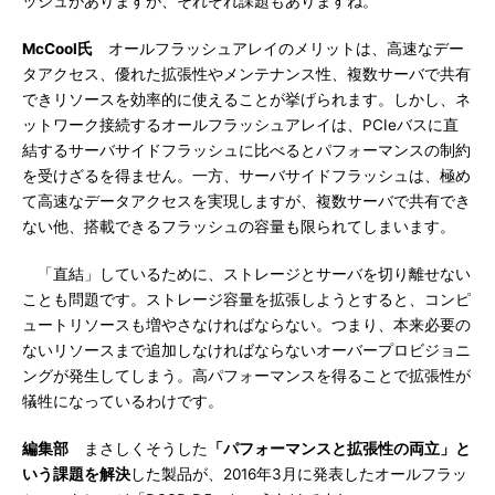
ッシュがありますが、それぞれ課題もありますね。
McCool氏
オールフラッシュアレイのメリットは、高速なデー
タアクセス、優れた拡張性やメンテナンス性、複数サーバで共有
できリソースを効率的に使えることが挙げられます。しかし、ネ
ットワーク接続するオールフラッシュアレイは、PCIeバスに直
結するサーバサイドフラッシュに比べるとパフォーマンスの制約
を受けざるを得ません。一方、サーバサイドフラッシュは、極め
て高速なデータアクセスを実現しますが、複数サーバで共有でき
ない他、搭載できるフラッシュの容量も限られてしまいます。
「直結」しているために、ストレージとサーバを切り離せない
ことも問題です。ストレージ容量を拡張しようとすると、コンピ
ュートリソースも増やさなければならない。つまり、本来必要の
ないリソースまで追加しなければならないオーバープロビジョニ
ングが発生してしまう。高パフォーマンスを得ることで拡張性が
犠牲になっているわけです。
編集部
まさしくそうした
「パフォーマンスと拡張性の両立」と
いう課題を解決
した製品が、2016年3月に発表したオールフラッ