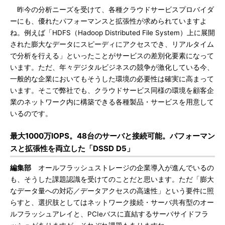
昨今の分析ニーズを受けて、各種クラウドサービスプロバイダ
ーにも、優れたパフォーマンスと拡張性が求められていますよ
ね。例えば「HDFS（Hadoop Distributed File System）上に展開
された膨大なデータにスピーディにアクセスでき、リアルタイム
で分析を行える」といったことがサービスの差別化要素になって
います。ただ、年々デジタルビジネスの競争が激化している今、
一般的な企業においてもそうした環境の必要性は確実に高まって
います。そこで弊社でも、クラウドサービス同様の環境を顧客企
業のネットワーク内に構築できる各種製品・サービスを用意して
いるのです。
最大1000万IOPS。48台のサーバと接続可能。パフォーマン
スと拡張性を両立した「DSSD D5」
編集部
オールフラッシュストレージの企業導入が進んでいるの
も、そうした課題認識を受けてのことだと思います。ただ「膨大
なデータ量への対応／データアクセスの高速性」という要件に照
らすと、選択肢としてはネットワーク接続・サーバ共有型のオー
ルフラッシュアレイと、PCIeバスに直結するサーバサイドフラ