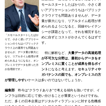
モールスタートしたばかりの、小さく遅
いアプリケーションのうちはパブリック
クラウドでも問題ありませんが、データ
量が膨大になり、リアルタイム処理が求
められるようになると、回線やレイテン
シーが課題となって、それを補完するた
「スモールスタートしたばか
めに自ずとコストがかさんでくるはずで
りで、小さく遅いアプリケー
す。
ションのうちはパブリックク
ラウド上の運用でも問題あり
ませんが、データ量が膨大に
特に解析など、
大量データの高速処理
なり、リアルタイム処理が求
が不可欠な分野は、最初からデータをオ
められるようになると、オン
ンプレミスに置くことが成果を得るポイ
プレミスでデータを持った方
ント
になると考えます。
セキュリティや
が合理的です」
ガバナンスの面でも、オンプレミスの方
が管理しやすい
ケースは多いのではないでしょうか。
編集部
昨今は“クラウドありき”で考える傾向も強いですが、イ
ンフラは目的に応じて使い分けることが重要というわけですね。
ただ、多くの日本企業はデジタルディラプションに対する危機感