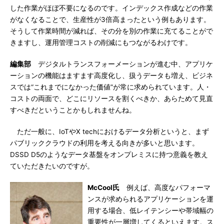
した作業がほぼ不要になるのです。インデックス作成などの作業
がなくなることで、生産性が3倍高まったという例もあります。
そうして作業時間が減れば、その分を別の作業に充てることがで
きますし、運用管理コストの削減にもつながるわけです。
編集部
デジタルトランスフォーメーションが進む中、アプリケ
ーションの機能はますます高度化し、扱うデータも増え、ビジネ
スでは“これまでになかった価値”が常に求められています。人・
コストの両面で、どこにリソースを割くべきか、あらためて見直
すべきだということかもしれませんね。
ただ一般に、IoTやX techにおけるデータ分析というと、まず
パブリッククラウドの利用を考える向きが多いと思います。
DSSD D5のようなデータ基盤をオンプレミスに持つ意義を教え
ていただきたいのですが。
McCool氏
例えば、高度なパフォーマ
ンスが求められるアプリケーションを運
用する場合、低レイテンシーや帯域幅の
重要性が一層増してくるといえます。ス