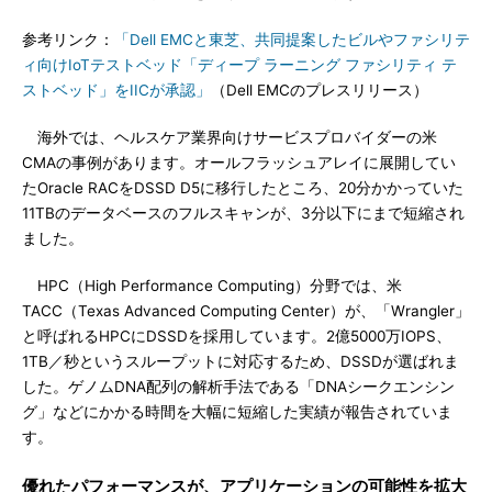
参考リンク：
「Dell EMCと東芝、共同提案したビルやファシリテ
ィ向けIoTテストベッド「ディープ ラーニング ファシリティ テ
ストベッド」をIICが承認」
（Dell EMCのプレスリリース）
海外では、ヘルスケア業界向けサービスプロバイダーの米
CMAの事例があります。オールフラッシュアレイに展開してい
たOracle RACをDSSD D5に移行したところ、20分かかっていた
11TBのデータベースのフルスキャンが、3分以下にまで短縮され
ました。
HPC（High Performance Computing）分野では、米
TACC（Texas Advanced Computing Center）が、「Wrangler」
と呼ばれるHPCにDSSDを採用しています。2億5000万IOPS、
1TB／秒というスループットに対応するため、DSSDが選ばれま
した。ゲノムDNA配列の解析手法である「DNAシークエンシン
グ」などにかかる時間を大幅に短縮した実績が報告されていま
す。
優れたパフォーマンスが、アプリケーションの可能性を拡大