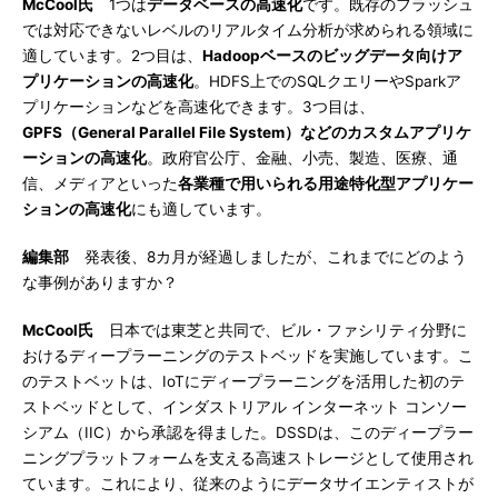
McCool氏
1つは
データベースの高速化
です。既存のフラッシュ
では対応できないレベルのリアルタイム分析が求められる領域に
適しています。2つ目は、
Hadoopベースのビッグデータ向けア
プリケーションの高速化
。HDFS上でのSQLクエリーやSparkア
プリケーションなどを高速化できます。3つ目は、
GPFS（General Parallel File System）などのカスタムアプリケ
ーションの高速化
。政府官公庁、金融、小売、製造、医療、通
信、メディアといった
各業種で用いられる用途特化型アプリケー
ションの高速化
にも適しています。
編集部
発表後、8カ月が経過しましたが、これまでにどのよう
な事例がありますか？
McCool氏
日本では東芝と共同で、ビル・ファシリティ分野に
おけるディープラーニングのテストベッドを実施しています。こ
のテストベットは、IoTにディープラーニングを活用した初のテ
ストベッドとして、インダストリアル インターネット コンソー
シアム（IIC）から承認を得ました。DSSDは、このディープラー
ニングプラットフォームを支える高速ストレージとして使用され
ています。これにより、従来のようにデータサイエンティストが