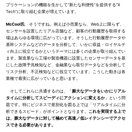
プリケーションの機能を生かして“新たな利便性”を提供する“X
Tech”に取り組む企業が増えています。
McCool氏
そうですね。例えば小売業なら、Web上に限らず、
センサーを設置したリアル店舗など、顧客の行動履歴を取得する
場はあらゆる環境に広がっています。そうした行動履歴データや
基幹システムなどのデータを分析して、いかに収益・ロイヤルテ
ィ向上に役立てるかというテーマには多くの企業が取り組んでい
ます。製造業なら工場や製造機器に設置したセンサーデータを基
にした故障予兆検知など、金融業なら取引データなどを分析して
リスク分析、不正検知などに役立てています。こうした動きは各
業種で着実に広がっていると思います。
そしてこれらに共通するのは、「
膨大なデータをいかにリアル
タイムに分析してスピーディにアクションに変えるか
」という問
題です。特にビジネスで差別化を図る上では「リアルタイムに分
析できるスピード」がポイントとなります。
これを実現する上で
は、膨大なデータに対して極めて高速／低レイテンシーでアクセ
スできる必要があります。