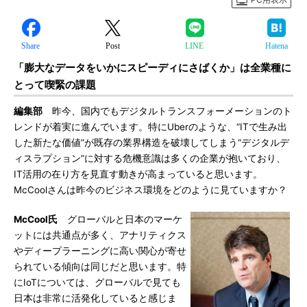
Share
Post
LINE
Hatena
「膨大なデータをいかにスピーディにさばくか」は全業種に
とって喫緊の課題
編集部
昨今、国内でもデジタルトランスフォーメーションのト
レンドが着実に進んでいます。特にUberのような、“ITで生み出
した新たな価値”が既存の業界構造を破壊してしまう“デジタルデ
ィスラプション”に対する危機意識は多くの企業が抱いており、
IT活用の在り方を見直す動きが高まっていると思います。
McCoolさんは昨今のビジネス環境をどのように見ていますか？
McCool氏
グローバルと日本のマーケ
ットには共通点が多く、アナリティクス
やディープラーニングに高い関心が寄せ
られている傾向は同じだと思います。特
にIoTについては、グローバルで見ても
日本は非常に活発化していると感じま