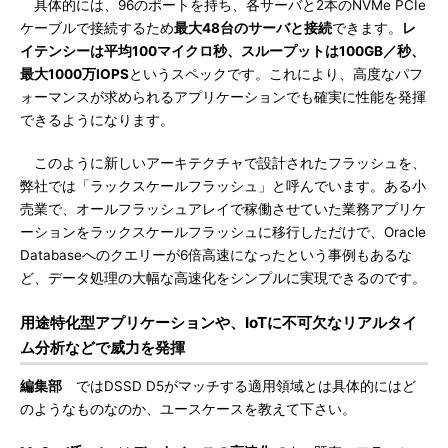
具体的には、96のポートを持ち、各サーバと2本のNVMe PCIe
ケーブルで接続するため
最大48台のサーバと接続
できます。
レ
イテンシーは平均100マイクロ秒、スループットは100GB／秒、
最大1000万IOPS
というスペックです。これにより、高度なパフ
ォーマンスが求められるアプリケーションでも確実に性能を発揮
できるようになります。
このように新しいアーキテクチャで設計されたフラッシュを、
弊社では「ラックスケールフラッシュ」と呼んでいます。ある小
売業で、オールフラッシュアレイで稼働させていた業務アプリケ
ーションをラックスケールフラッシュに移行しただけで、Oracle
Databaseへのクエリーが6倍高速になったという事例もあるな
ど、データ処理の大幅な高速化をシンプルに実現できるのです。
用途特化型アプリケーションや、IoTに不可欠なリアルタイ
ム分析などで威力を発揮
編集部
ではDSSD D5がマッチする適用領域とは具体的にはど
のようなものなのか、ユースケースを教えて下さい。