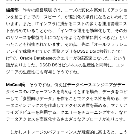
編集部
昨今の経営環境では、ニーズの変化を察知してアクショ
ンを起こすまでの「スピード」が差別化の条件になるといわれて
います。また、ITインフラに掛かるコストの多くを運用管理コス
トが占めていることから、「インフラ運用を効率化して、その分
のリソースを収益向上につながるような作業に割くべきだ」とい
ったことも指摘されています。その点、先に「オールフラッシュ
アレイで稼働させていた業務アプリをDSSD D5に移行した“だ
け”で、Oracle Databaseのクエリーが6倍高速になった」という
話がありました。DSSD D5はビジネスの生産性と同時に、エン
ジニアの生産性にも寄与しそうですね。
McCool氏
そうですね。例えばデータベースエンジニアがデー
タベースのパフォーマンスを高めようとする場合、データをコピ
ーして「参照向けデータ」を作ることでアクセス性を高める、デ
ータにインデックスを作成してアクセス速度を高める、マテリア
ライズドビューを利用する、クエリーをチューニングする、など
データアクセスを高速化するさまざまなアプローチがあります。
しかしストレージのパフォーマンスが飛躍的に高まると、こう