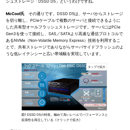
シュストレージ「DSSD D5」というわけですね。
McCool氏
その通りです。DSSD D5は、サーバからストレージ
を切り離し、PCIeケーブルで複数のサーバと接続できるように
した共有型オールフラッシュストレージです。サーバにはPCIe
Gen3を使って接続し、SAS／SATAより高速な通信プロトコルで
あるNVMe（Non-Volatile Memory Express）技術を利用するこ
とで、共有ストレージでありながらサーバサイドフラッシュのよ
うな低レイテンシーと広い帯域幅を実現しています。
図1 DSSD D5の特長。極めて高いレベルでパフォーマンスと
拡張性を両立している《クリックで拡大》