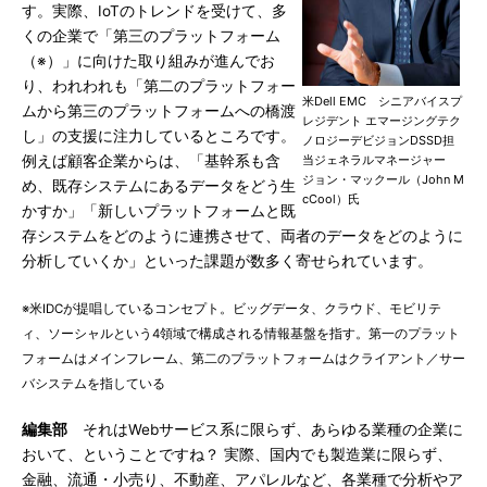
す。実際、IoTのトレンドを受けて、多
くの企業で「第三のプラットフォーム
（※）」に向けた取り組みが進んでお
り、われわれも「第二のプラットフォー
米Dell EMC シニアバイスプ
ムから第三のプラットフォームへの橋渡
レジデント エマージングテク
し」の支援に注力しているところです。
ノロジーデビジョンDSSD担
例えば顧客企業からは、「基幹系も含
当ジェネラルマネージャー
ジョン・マックール（John M
め、既存システムにあるデータをどう生
cCool）氏
かすか」「新しいプラットフォームと既
存システムをどのように連携させて、両者のデータをどのように
分析していくか」といった課題が数多く寄せられています。
※米IDCが提唱しているコンセプト。ビッグデータ、クラウド、モビリテ
ィ、ソーシャルという4領域で構成される情報基盤を指す。第一のプラット
フォームはメインフレーム、第二のプラットフォームはクライアント／サー
バシステムを指している
編集部
それはWebサービス系に限らず、あらゆる業種の企業に
おいて、ということですね？ 実際、国内でも製造業に限らず、
金融、流通・小売り、不動産、アパレルなど、各業種で分析やア