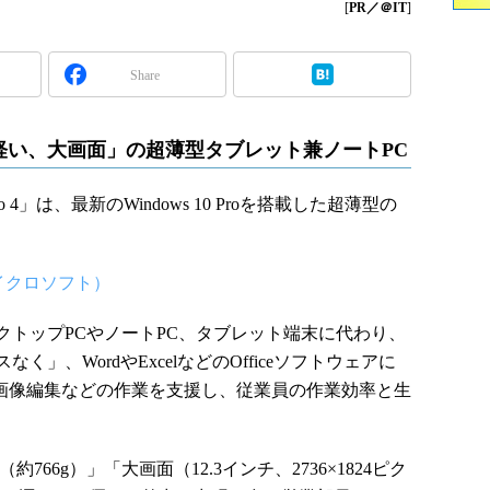
[
PR／＠IT
]
Share
軽い、大画面」の超薄型タブレット兼ノートPC
 4」は、最新のWindows 10 Proを搭載した超薄型の
本マイクロソフト）
トップPCやノートPC、タブレット端末に代わり、
」、WordやExcelなどのOfficeソフトウェアに
、画像編集などの作業を支援し、従業員の作業効率と生
66g）」「大画面（12.3インチ、2736×1824ピク