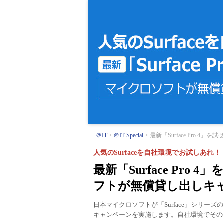
＠IT
＠IT Special
最新「Surface Pro 4」
人気のSurfaceを自社環境でお試しあれ！
最新「Surface Pr
フトが無償貸し出しキ
日本マイクロソフトが「Surface」シリーズの最新
キャンペーンを実施します。自社環境でその