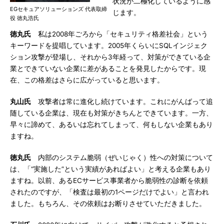
状況が二極化しているように感
EGセキュアソリューションズ 代表取締
じます。
役 徳丸浩氏
徳丸氏
私は2008年ごろから「セキュリティ格差社会」という
キーワードを提唱しています。2005年くらいにSQLインジェク
ション攻撃が登場し、それから3年経って、対策ができている企
業とできていない企業に差があることを発見したからです。現
在、この格差はさらに広がっていると思います。
丸山氏
攻撃者は常に進化し続けています。これにがんばって追
随している企業は、現在も対策がきちんとできています。一方、
早々に諦めて、あるいは忘れてしまって、何もしない企業もあり
ますね。
徳丸氏
内部のシステム脆弱（ぜいじゃく）性への対策について
は、「“実施した”という実績があればよい」と考える企業もあり
ますね。以前、あるECサービス事業者から脆弱性の診断を依頼
されたのですが、「検査は最初の1ページだけでよい」と言われ
ました。もちろん、その依頼はお断りさせていただきました。