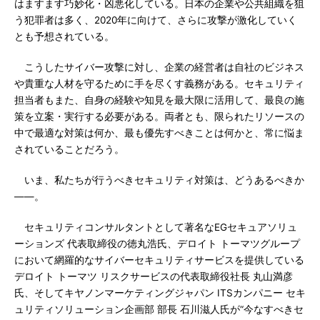
はますます巧妙化・凶悪化している。日本の企業や公共組織を狙
う犯罪者は多く、2020年に向けて、さらに攻撃が激化していく
とも予想されている。
こうしたサイバー攻撃に対し、企業の経営者は自社のビジネス
や貴重な人材を守るために手を尽くす義務がある。セキュリティ
担当者もまた、自身の経験や知見を最大限に活用して、最良の施
策を立案・実行する必要がある。両者とも、限られたリソースの
中で最適な対策は何か、最も優先すべきことは何かと、常に悩ま
されていることだろう。
いま、私たちが行うべきセキュリティ対策は、どうあるべきか
――。
セキュリティコンサルタントとして著名なEGセキュアソリュ
ーションズ 代表取締役の徳丸浩氏、デロイト トーマツグループ
において網羅的なサイバーセキュリティサービスを提供している
デロイト トーマツ リスクサービスの代表取締役社長 丸山満彦
氏、そしてキヤノンマーケティングジャパン ITSカンパニー セキ
ュリティソリューション企画部 部長 石川滋人氏が“今なすべきセ