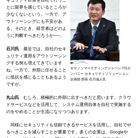
キュリティ対策を自社で行うこ
とに限界を感じているところが
少なくないという。一方で、ア
ウトソーシングにも不安があ
る。そのとき、経営者はどのよ
うに判断すべきだろうか──。
石川氏
最近では、自社のセキ
ュリティ運用をアウトソーシン
グする例も増えてきています
キヤノンマーケティングジャパン ITSカ
ね。一方で、外部に任せること
ンパニー セキュリティソリューション
に抵抗を感じることもあるよう
企画部 部長 石川滋人氏
ですが。
丸山氏
むしろ、積極的に外部に出すべきだと思います。クラウ
ドサービスなどを活用して、システム運用自体を自社で実施する
のをやめることが主流になりつつあります。
同様にセキュリティも信頼できるサービスを活用し、自社でや
るべきことを減らすことが重要です。多くの企業は、Googleや