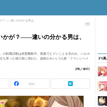
？――違いの分かる男は...
いかが？――違いの分かる男は、
」の転職活動は絶賛難航中。面接でヒドいことを言われ、ハルカ
立ち寄った彼の前に現れた、超絶かわいい3人娘「ファンシーメ
ドS美
[
PR／＠IT
]
Share