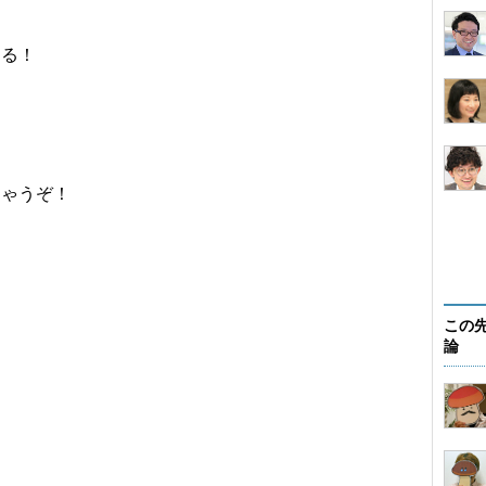
する！
ちゃうぞ！
この
論