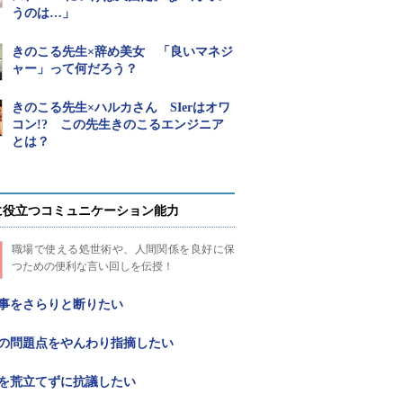
うのは…」
きのこる先生×辞め美女 「良いマネジ
ャー」って何だろう？
きのこる先生×ハルカさん SIerはオワ
コン!? この先生きのこるエンジニア
とは？
に役立つコミュニケーション能力
職場で使える処世術や、人間関係を良好に保
つための便利な言い回しを伝授！
み事をさらりと断りたい
僚の問題点をやんわり指摘したい
とを荒立てずに抗議したい