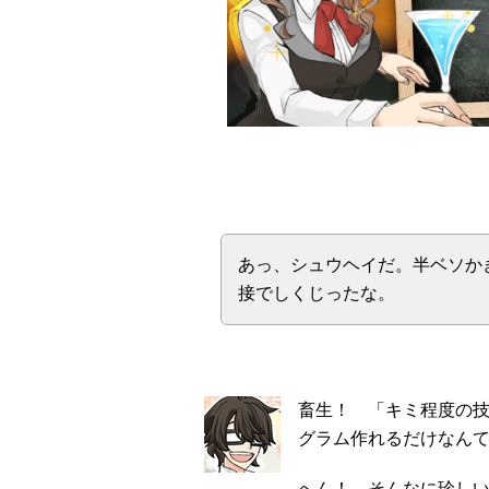
あっ、シュウヘイだ。半ベソか
接でしくじったな。
畜生！ 「キミ程度の
グラム作れるだけなん
へん！ そんなに珍し