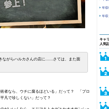
年収
年収
キャ
人気記
きながらハルカさんの店に……さては、また面
技術者なら、ウチに腐るほどいる」だって？ 「プロ
て平凡で珍しくない」だって？
いのがいいんなら、エリマキトカゲとかオオサンショ