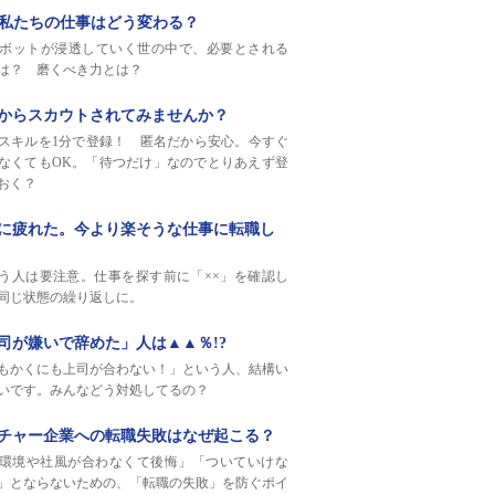
で私たちの仕事はどう変わる？
ロボットが浸透していく世の中で、必要とされる
は？ 磨くべき力とは？
業からスカウトされてみませんか？
スキルを1分で登録！ 匿名だから安心。今すぐ
なくてもOK。「待つだけ」なのでとりあえず登
おく？
務に疲れた。今より楽そうな仕事に転職し
！
う人は要注意。仕事を探す前に「××」を確認し
同じ状態の繰り返しに。
司が嫌いで辞めた」人は▲▲％!?
もかくにも上司が合わない！」という人、結構い
いです。みんなどう対処してるの？
ンチャー企業への転職失敗はなぜ起こる？
環境や社風が合わなくて後悔」「ついていけな
」とならないための、「転職の失敗」を防ぐポイ