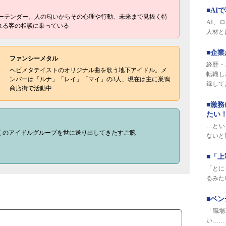
■AI
バーテンダー。人の匂いからその心理や行動、未来まで見抜く特
AI、
れる客の相談に乗っている
人材と
■企
ファンシーメタル
経歴・
ヘビメタテイストのオリジナル曲を歌う地下アイドル。メ
転職し
ンバーは「ルナ」「レイ」「マイ」の3人、現在は主に巣鴨
録して
商店街で活動中
■激
たい
…とい
くのアイドルグループを世に送り出してきたすご腕
ないと
■「上
「とに
るみた
■ベ
「職場
い……