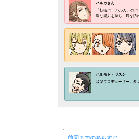
ハルカさん
「転職バー ハルカ」の
殊な能力を持ち、店を訪
ハルモト・ヤスシ
音楽プロデューサー。多
前回までのあらすじ