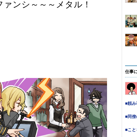
ファンシ～～～メタル！
仕事
■頼
■同
■こ