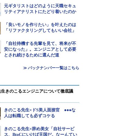
元ギタリストはどのように天職セキュ
リティアナリストにたどり着いたのか
「良いモノを作りたい」を叶えたのは
「リファクタリングしてもいい会社」
「自社待機する先輩を見て、将来が不
安になった」。エンジニアとして必要
とされ続けるために選んだ道
≫ バックナンバー一覧はこちら
先生きのこるエンジニアについて徹底議
きのこる先生×ドS美人面接官 ●●●な
人は転職しても必ずコケる
きのこる先生×辞め美女「自社サービ
ス、BtoCにいけば天国だ。なーんてい