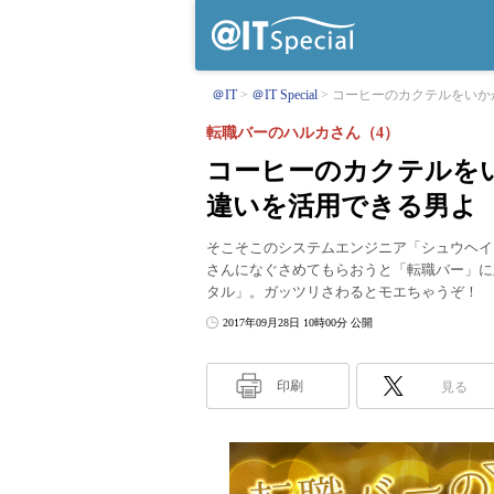
＠IT
＠IT Special
コーヒーのカクテルをいかが
転職バーのハルカさん（4）
コーヒーのカクテルを
違いを活用できる男よ
そこそこのシステムエンジニア「シュウヘイ
さんになぐさめてもらおうと「転職バー」に
タル」。ガッツリさわるとモエちゃうぞ！
2017年09月28日 10時00分 公開
印刷
見る