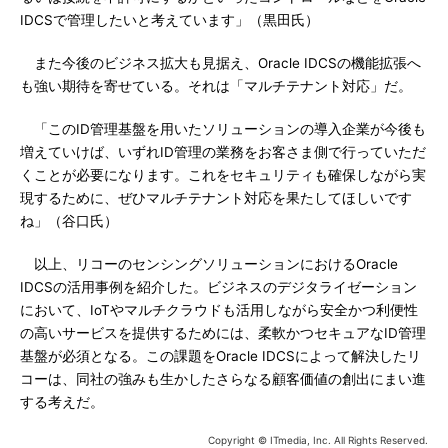
IDCSで管理したいと考えています」（黒田氏）
また今後のビジネス拡大も見据え、Oracle IDCSの機能拡張へ
も強い期待を寄せている。それは「マルチテナント対応」だ。
「このID管理基盤を用いたソリューションの導入企業が今後も
増えていけば、いずれID管理の業務をお客さま側で行っていただ
くことが必要になります。これをセキュリティも確保しながら実
現するために、ぜひマルチテナント対応を果たしてほしいです
ね」（谷口氏）
以上、リコーのセンシングソリューションにおけるOracle
IDCSの活用事例を紹介した。ビジネスのデジタライゼーション
において、IoTやマルチクラウドも活用しながら安全かつ利便性
の高いサービスを提供するためには、柔軟かつセキュアなID管理
基盤が必須となる。この課題をOracle IDCSによって解決したリ
コーは、同社の強みも生かしたさらなる顧客価値の創出にまい進
する考えだ。
Copyright © ITmedia, Inc. All Rights Reserved.