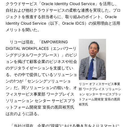
クラウドサービス「Oracle Identity Cloud Service」を活用し、
自社および他社クラウドサービスの柔軟な連携を実現した。プロ
ジェクトを推進する担当者らに、取り組みのポイント、Oracle
Identity Cloud Service（以下、Oracle IDCS）の採用理由と活用
メリットを聞いた。
リコーは現在、「EMPOWERING
DIGITAL WORKPLACES（エンパワーリ
ングデジタルワークプレース）」のビジ
ョンを掲げて顧客企業のビジネスや社会
のデジタライゼーションを支援してい
る。その中で提供しているソリューショ
ンの1つが「センシングソリューショ
リコー オフィスサービス事業
ン」だ。同ソリューションの狙いを、オ
部 ワークプレイス ソリューシ
フィスサービス事業部 ワークプレイス
ョン センター サービスプラッ
トフォーム開発室 室長の黒田
ソリューション センター サービスプラ
裕芳氏
ットフォーム開発室 室長の黒田裕芳氏
は次のように語る。
「当社は現在、企業の“現場”における働き方をよりスマートに