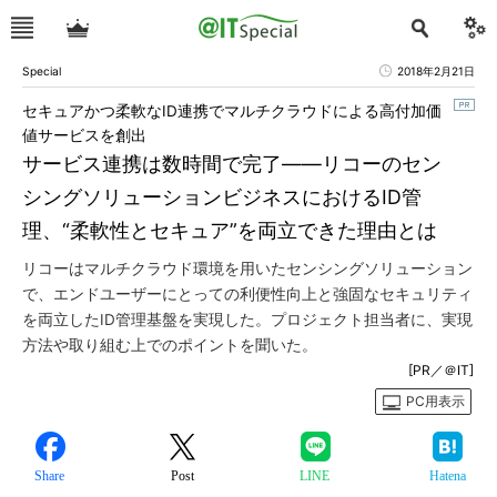
Special
2018年2月21日
セキュアかつ柔軟なID連携でマルチクラウドによる高付加価
値サービスを創出
サービス連携は数時間で完了――リコーのセン
シングソリューションビジネスにおけるID管
理、“柔軟性とセキュア”を両立できた理由とは
リコーはマルチクラウド環境を用いたセンシングソリューション
で、エンドユーザーにとっての利便性向上と強固なセキュリティ
を両立したID管理基盤を実現した。プロジェクト担当者に、実現
方法や取り組む上でのポイントを聞いた。
[PR／＠IT]
PC用表示
Share
Post
LINE
Hatena