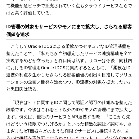
て機能が急ピッチで拡充されていく点もクラウドサービスならで
はと高く評価している。
ID管理の対象をサービスやモノにまで拡大し、さらなる顧客
価値を追求
こうしてOracle IDCSによる柔軟かつセキュアなID管理基盤を
整えたことで、「私たちが当初想定したサービス連携構成を全て
実現するめどが立った」と谷口氏は話す。リコーは今後、同社内
におけるID管理をOracle IDCSに集約するとともに、「柔軟なID
連携の利点を生かしたさらなる顧客価値の創出を目指してソリュ
ーションの企画／開発を進めつつ、ID連携の対象を拡大したい」
と黒田氏は語る。
「現在はヒトに関するIDに関して認証／認可の仕組みを整えた
段階です。今後はこれをヒト以外のIDやモノの管理にまで拡大し
ます。例えば、他社のサービスとAPI連携する際、『ここから先
はどういう権限でつなげるか』といった精緻な認証／認可や、さ
まざまなIoT機器をどのような権限でサービスに接続するか、あ
るいは接続を不許可にするかといったコントロールなどをOracle