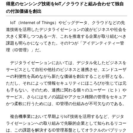
得意のセンシング技術をIoT／クラウドと組み合わせて独自
の付加価値を創出
IoT（Internet of Things）やビッグデータ、クラウドなどの先
進技術を活用したデジタライゼーションの波がビジネスや社会を
大きく変革しつつある一方、これを推進する企業が取り組むべき
課題も明らかになってきた。その1つが「アイデンティティー管
理（ID管理）」だ。
デジタライゼーションにおいては、デジタル化したビジネスを
サービスとして自社や他社のビジネスと連携させ、エンドユーザ
ーの利便性を高めながら新たな価値を創出することが肝となる。
ただし、それによって情報セキュリティにほころびが生じては元
も子もない。そのため、連携に関わる個々のユーザー（ヒト）や
サービス、さらにはモノの認証やアクセス権限の管理をセキュア
かつ柔軟に行うためには、ID管理の仕組みが不可欠なのである。
複合機事業において早期よりIoT技術を活用するなど、デジタ
ライゼーションへの取り組みで先駆的企業として知られるリコー
は、この課題を解決するID管理基盤としてオラクルのパブリック