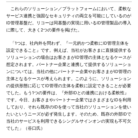
これらのソリューション／プラットフォームにおいて、柔軟な
サービス連携と強固なセキュリティの両立を可能にしているのが
ID管理基盤だ。リコーは同基盤の実現に用いるID管理製品の導入
に際して、大きく2つの要件を掲げた。
「1つは、社内外を問わず、『一元的かつ柔軟にID管理主体を
設定できること』です。例えば、当社がお客さまに直接提供する
ソリューションの場合はお客さまがID管理の主体となるケースが
想定されます。パートナー企業と連携して提供するソリューショ
ンについては、当社の他にパートナー企業やお客さまがID管理の
主体となるケースが考えられます。このように、ソリューション
の提供形態に応じてID管理の主体を柔軟に設定できることが必要
でした。もう1つの要件は、『外部IDとの連携における柔軟性』
です。今日、お客さまやパートナー企業ではさまざまなIDを利用
しており、それら既存のIDを使って当社のソリューションを使い
たいというニーズが必ず発生します。そのため、既存の外部IDで
当社のサービスを利用できるシングルサインオンの実現も不可欠
でした」（谷口氏）