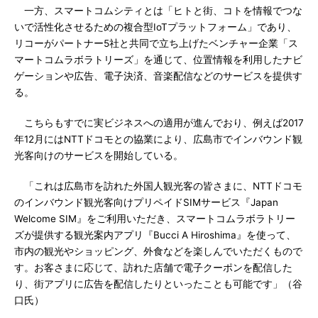
一方、スマートコムシティとは「ヒトと街、コトを情報でつな
いで活性化させるための複合型IoTプラットフォーム」であり、
リコーがパートナー5社と共同で立ち上げたベンチャー企業「ス
マートコムラボラトリーズ」を通じて、位置情報を利用したナビ
ゲーションや広告、電子決済、音楽配信などのサービスを提供す
る。
こちらもすでに実ビジネスへの適用が進んでおり、例えば2017
年12月にはNTTドコモとの協業により、広島市でインバウンド観
光客向けのサービスを開始している。
「これは広島市を訪れた外国人観光客の皆さまに、NTTドコモ
のインバウンド観光客向けプリペイドSIMサービス『Japan
Welcome SIM』をご利用いただき、スマートコムラボラトリー
ズが提供する観光案内アプリ『Bucci A Hiroshima』を使って、
市内の観光やショッピング、外食などを楽しんでいただくもので
す。お客さまに応じて、訪れた店舗で電子クーポンを配信した
り、街アプリに広告を配信したりといったことも可能です」（谷
口氏）