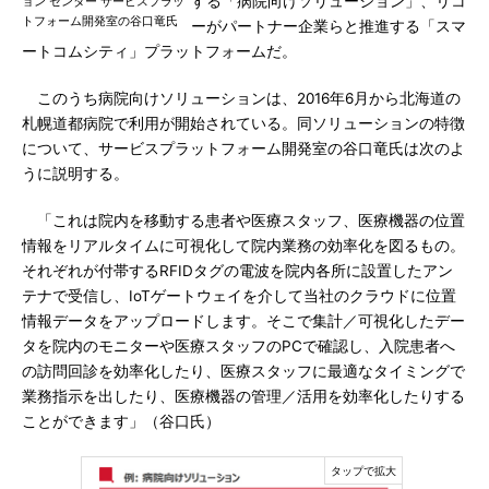
する「病院向けソリューション」、リコ
ョン センター サービスプラッ
トフォーム開発室の谷口竜氏
ーがパートナー企業らと推進する「スマ
ートコムシティ」プラットフォームだ。
このうち病院向けソリューションは、2016年6月から北海道の
札幌道都病院で利用が開始されている。同ソリューションの特徴
について、サービスプラットフォーム開発室の谷口竜氏は次のよ
うに説明する。
「これは院内を移動する患者や医療スタッフ、医療機器の位置
情報をリアルタイムに可視化して院内業務の効率化を図るもの。
それぞれが付帯するRFIDタグの電波を院内各所に設置したアン
テナで受信し、IoTゲートウェイを介して当社のクラウドに位置
情報データをアップロードします。そこで集計／可視化したデー
タを院内のモニターや医療スタッフのPCで確認し、入院患者へ
の訪問回診を効率化したり、医療スタッフに最適なタイミングで
業務指示を出したり、医療機器の管理／活用を効率化したりする
ことができます」（谷口氏）