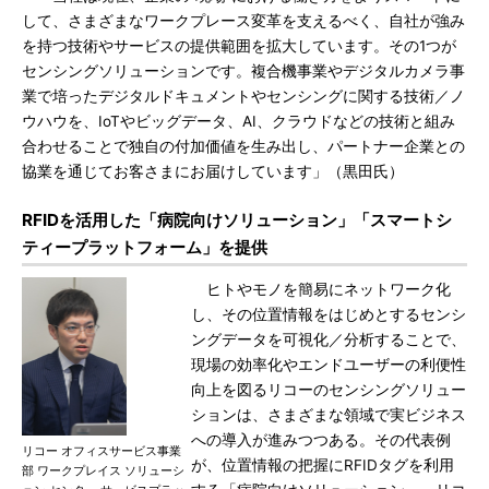
して、さまざまなワークプレース変革を支えるべく、自社が強み
を持つ技術やサービスの提供範囲を拡大しています。その1つが
センシングソリューションです。複合機事業やデジタルカメラ事
業で培ったデジタルドキュメントやセンシングに関する技術／ノ
ウハウを、IoTやビッグデータ、AI、クラウドなどの技術と組み
合わせることで独自の付加価値を生み出し、パートナー企業との
協業を通じてお客さまにお届けしています」（黒田氏）
RFIDを活用した「病院向けソリューション」「スマートシ
ティープラットフォーム」を提供
ヒトやモノを簡易にネットワーク化
し、その位置情報をはじめとするセンシ
ングデータを可視化／分析することで、
現場の効率化やエンドユーザーの利便性
向上を図るリコーのセンシングソリュー
ションは、さまざまな領域で実ビジネス
への導入が進みつつある。その代表例
リコー オフィスサービス事業
が、位置情報の把握にRFIDタグを利用
部 ワークプレイス ソリューシ