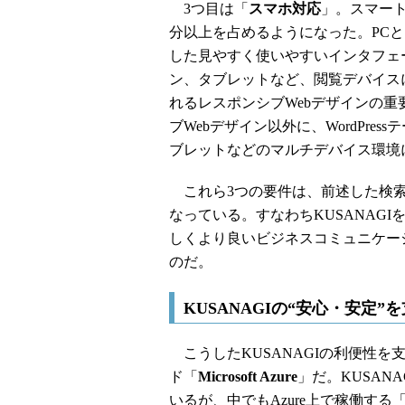
3つ目は「
スマホ対応
」。スマート
分以上を占めるようになった。PC
した見やすく使いやすいインタフェ
ン、タブレットなど、閲覧デバイス
れるレスポンシブWebデザインの重
ブWebデザイン以外に、WordPre
ブレットなどのマルチデバイス環境
これら3つの要件は、前述した検索
なっている。すなわちKUSANAG
しくより良いビジネスコミュニケー
のだ。
KUSANAGIの“安心・安定”を支える
こうしたKUSANAGIの利便性
ド「
Microsoft Azure
」だ。KUSAN
いるが、中でもAzure上で稼働する