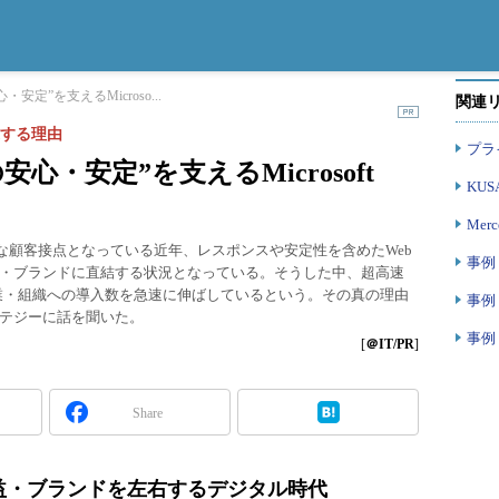
安定”を支えるMicroso...
関連
速する理由
プラ
安心・安定”を支えるMicrosoft
KUSA
Merc
重要な顧客接点となっている近年、レスポンスや安定性を含めたWeb
事例
・ブランドに直結する状況となっている。そうした中、超高速
」が、企業・組織への導入数を急速に伸ばしているという。その真の理由
事例
テジーに話を聞いた。
事例
[
＠IT/PR
]
Share
益・ブランドを左右するデジタル時代