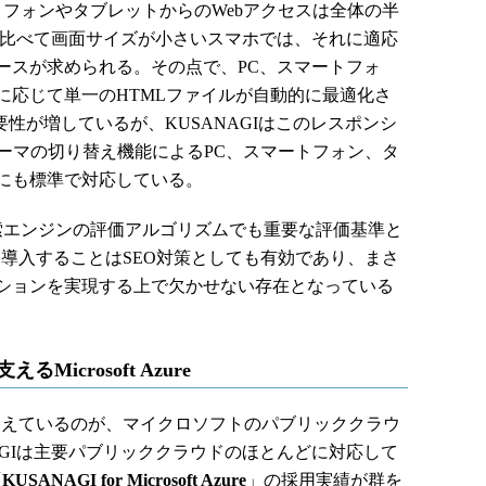
フォンやタブレットからのWebアクセスは全体の半
と比べて画面サイズが小さいスマホでは、それに適応
ースが求められる。その点で、PC、スマートフォ
に応じて単一のHTMLファイルが自動的に最適化さ
要性が増しているが、KUSANAGIはこのレスポンシ
ssテーマの切り替え機能によるPC、スマートフォン、タ
にも標準で対応している。
エンジンの評価アルゴリズムでも重要な評価基準と
Iを導入することはSEO対策としても有効であり、まさ
ションを実現する上で欠かせない存在となっている
Microsoft Azure
を支えているのが、マイクロソフトのパブリッククラウ
AGIは主要パブリッククラウドのほとんどに対応して
「
KUSANAGI for Microsoft Azure
」の採用実績が群を