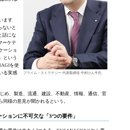
います
らないと
と話にな
マーケテ
ケーショ
』という
AGIを使
いる実感
プライム・ストラテジー 代表取締役 中村けん牛氏
をはじめ、製造、流通、建設、不動産、情報、通信、官
ら同様の意見が聞かれるという。
ーションに不可欠な「3つの要件」