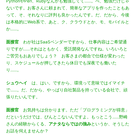
PythonやPerl、Rubyなんかも勉強してて……。べ、勉強だけじゃ
ないです。お客さんに頼まれて、簡単なアプリを作ったこともあ
って、そ、それなりに評判も良かったんです。だ、だから、今後
は本格的にWeb系で、あと、ク、クラウドとか、モ、モバイルと
か……。
面接官
わが社はSaaSベンダーですから、仕事内容はご希望通
りですが……それはともかく、受託開発なんですね。いろいろと
ご苦労もおありでしょう？ お客さまの都合で仕様が変わった
り、スケジュールが押してきたら休日でも深夜でも働いた
り……。
シュウヘイ
は、はい。ですから、環境って意味ではイマイチ
で……。だ、だから、やっぱり自社製品を持っている会社で、頑
張りたいんです。
面接官
お気持ちは分かります。ただ「プログラミングが得意」
だというだけでは、ぴんとこないんですよ。もっとこう……野崎
さんの経験からくる、
アナタならではの強み
というか、そうした
お話を伺えませんか？