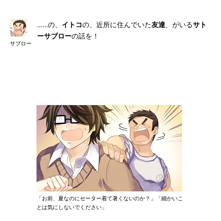
……の、
イトコ
の、近所に住んでいた
友達
、がいる
サト
ーサブロー
の話を！
サブロー
「お前、夏なのにセーター着て暑くないのか？」「細かいこ
とは気にしないでください」