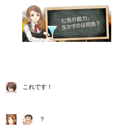
これです！
？