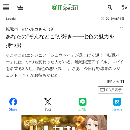
Special
2018年8月1日
転職バーのハルカさん（9）
あなたの“そんなとこ”が好き――七色の魅力を
持つ男
そこそこのエンジニア「シュウヘイ」が足しげく通う「転職バ
ー」には、いつも変わった人がいる。地域限定アイドル、スパイ
を名乗る3人組、顔色の悪い男……。さあ、今日は野球界のレジ
ェンド（？）がお待ちかねだ。
[PR／＠IT]
PC用表示
Share
Post
LINE
Hatena