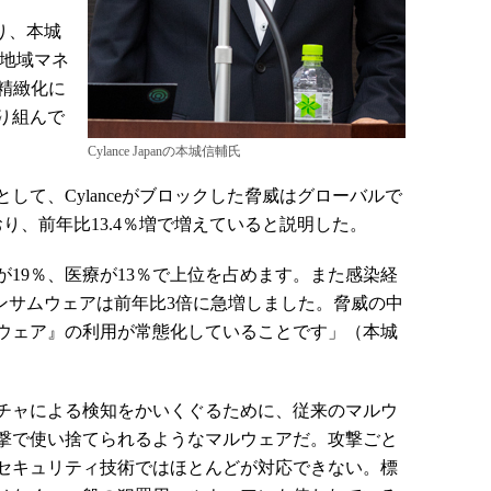
おり、本城
洋地域マネ
精緻化に
り組んで
Cylance Japanの本城信輔氏
して、Cylanceがブロックした脅威はグローバルで
おり、前年比13.4％増で増えていると説明した。
19％、医療が13％で上位を占めます。また感染経
ンサムウェアは前年比3倍に急増しました。脅威の中
ウェア』の利用が常態化していることです」（本城
チャによる検知をかいくぐるために、従来のマルウ
撃で使い捨てられるようなマルウェアだ。攻撃ごと
セキュリティ技術ではほとんどが対応できない。標