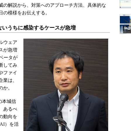
威の解説から、対策へのアプローチ方法、具体的な
日の模様をお伝えする。
ないうちに感染するケースが急増
ルウェア
スが急増
ベータが
断してみ
やファイ
企業は、
のか。
nの本城信
、あるべ
の動向を
AI）を活