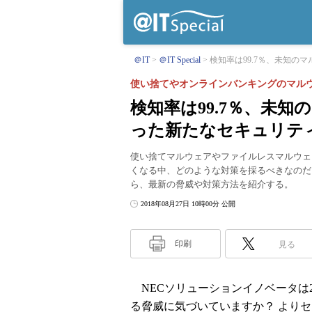
＠IT
＠IT Special
検知率は99.7％、未知のマ
使い捨てやオンラインバンキングのマル
検知率は99.7％、未
った新たなセキュリテ
使い捨てマルウェアやファイルレスマルウェ
くなる中、どのような対策を採るべきなのだ
ら、最新の脅威や対策方法を紹介する。
2018年08月27日 10時00分 公開
印刷
見る
NECソリューションイノベータは2
る脅威に気づいていますか？ よりセキュ