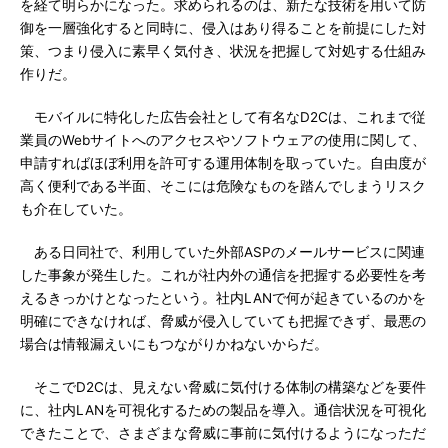
を経て明らかになった。求められるのは、新たな技術を用いて防
御を一層強化すると同時に、侵入はあり得ることを前提にした対
策、つまり侵入に素早く気付き、状況を把握して対処する仕組み
作りだ。
モバイルに特化した広告会社として有名なD2Cは、これまで従
業員のWebサイトへのアクセスやソフトウェアの使用に関して、
申請すればほぼ利用を許可する運用体制を取っていた。自由度が
高く便利である半面、そこには危険なものを踏んでしまうリスク
も介在していた。
ある日同社で、利用していた外部ASPのメールサービスに関連
した事象が発生した。これが社内外の通信を把握する必要性を考
えるきっかけとなったという。社内LANで何が起きているのかを
明確にできなければ、脅威が侵入していても把握できず、最悪の
場合は情報漏えいにもつながりかねないからだ。
そこでD2Cは、見えない脅威に気付ける体制の構築などを要件
に、社内LANを可視化するための製品を導入。通信状況を可視化
できたことで、さまざまな脅威に事前に気付けるようになっただ