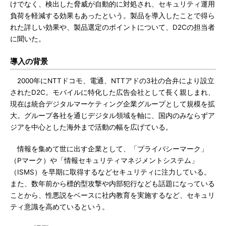
けでなく、検出した脅威が自動的に対処され、セキュリティ運用
負荷を軽減する効果もあったという。製品を導入したことで得ら
れた詳しい効果や、製品選定のポイントについて、D2Cの担当者
に聞いた。
導入の背景
2000年にNTTドコモ、電通、NTTアドの3社の合弁により設立
されたD2C。モバイルに特化した広告会社として長く親しまれ、
現在は統合デジタルマーケティング企業グループとして規模を拡
大。グループ各社を通じデジタル領域を軸に、国内のみならずア
ジアを中心とした海外まで活動の幅を広げている。
情報を集めて世に出す企業として、「プライバシーマーク」
（Pマーク）や「情報セキュリティマネジメントシステム」
（ISMS）を早期に取得するなどセキュリティに注力している。
また、数年前から標的型攻撃や内部犯行なども話題になっている
ことから、性悪説をベースに社内教育を実施するなど、セキュリ
ティ意識を高めているという。