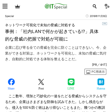
Special
2018年11月9日
ネットワーク可視化で未知の脅威に対処する
事例：「社内LANで何かが起きている!?」具体
的な脅威の把握で対処が可能に
企業に忍び寄る全ての脅威を完全に防ぐことはできない。今、企
業ができる対策は、ネットワークを可視化し、未知の脅威に気付
き、自動的に対処できる体制を整えることだ。
[PR／＠IT]
PC用表示
Share
Post
LINE
Hatena
ここ数年、増加と巧妙化の一途をたどる脅威からシステムを守
るため、企業はさまざまな防御を試みてきた。しかし残念なが
ら、侵入を100％防ぐ術はあり得ないこともまた、幾つかの教訓