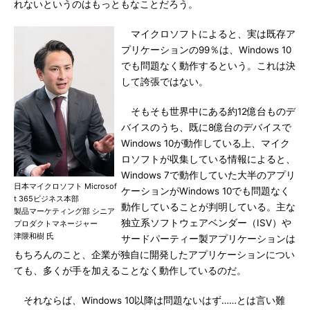
れないというのはもっともなことだろう。
マイクロソフトによると、実は既存ア
プリケーションの99％は、Windows 10
でも問題なく動作するという。これは決
して誇張ではない。
そもそも世界中にある約12億台ものデ
バイスのうち、既に8億台のデバイスで
Windows 10が動作している上、マイク
ロソフトが収集している情報によると、
Windows 7で動作していた大半のアプリ
日本マイクロソフト Microsof
ケーションがWindows 10でも問題なく
t 365ビジネス本部
動作していることが判明している。主な
製品マーケティング部 シニア
独立系ソフトウェアベンダー（ISV）や
プロダクトマネージャー
津隈和樹 氏
サードパーティー製アプリケーションは
もちろんのこと、企業が独自に開発したアプリケーションについ
ても、多くが手を加えることなく動作しているのだ。
それならば、Windows 10以降は問題ないはず……とは言い難