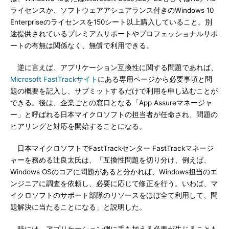
ライセンスか、ソフトウェアアシュアランス付きのWindows 10
Enterpriseのライセンスを150シート以上購入していること。別
途提供されているプレミアムサポートやプロフェッショナルサポ
ートの有無は関係なく、無償で利用できる。
逆に言えば、アプリケーション互換性に関する問題であれば、
Microsoft FastTrackサイト
にある専用ページから必要事項と問
題の概要を記入し、サブミットするだけで利用を申し込むことが
できる。後は、企業ごとの窓口となる「App Assureマネージャ
ー」と呼ばれる日本マイクロソフトの担当者が任命され、問題の
ヒアリングと対応を開始することになる。
日本マイクロソフトでFastTrackセンター FastTrackマネージ
ャーを務める辻󠄀良太氏は、「互換性問題を切り分け、例えば、
Windows OSのコアに問題があると分かれば、Windows担当のエ
ンジニアに調査を依頼し、必要に応じて修正を行う。いわば、マ
イクロソフトのサポート部隊のリソースをほぼ全て利用して、問
題解決に当たることになる」と説明した。