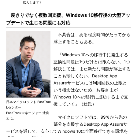
拡大します》
一度きりでなく複数回支援、Windows 10移行後の大型アッ
プデートで生じる問題にも対応
不具合は、ある程度時間がたってから
浮上することもある。
「Windows 10への移行中に発生する
互換性問題は1つだけとは限らない。1つ
解決しては、また新たな問題が浮上する
ことも珍しくない。Desktop App
Assureサービスには利用回数の上限と
いう概念はないため、お客さまが
Windows 10への移行に成功するまで支
日本マイクロソフト FastTrac
援していく」（辻󠄀氏）
kセンター
FastTrackマネージャー 辻󠄀良
マイクロソフトでは、99％から先の
太 氏
部分を支援するDesktop App Assureサ
ービスを通して、安心してWindows 10に全面移行できる環境を