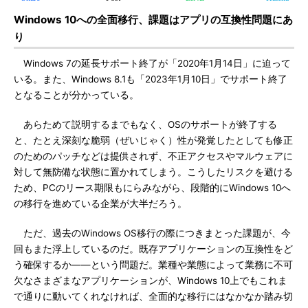
Windows 10への全面移行、課題はアプリの互換性問題にあ
り
Windows 7の延長サポート終了が「2020年1月14日」に迫って
いる。また、Windows 8.1も「2023年1月10日」でサポート終了
となることが分かっている。
あらためて説明するまでもなく、OSのサポートが終了する
と、たとえ深刻な脆弱（ぜいじゃく）性が発覚したとしても修正
のためのパッチなどは提供されず、不正アクセスやマルウェアに
対して無防備な状態に置かれてしまう。こうしたリスクを避ける
ため、PCのリース期限もにらみながら、段階的にWindows 10へ
の移行を進めている企業が大半だろう。
ただ、過去のWindows OS移行の際につきまとった課題が、今
回もまた浮上しているのだ。既存アプリケーションの互換性をど
う確保するか――という問題だ。業種や業態によって業務に不可
欠なさまざまなアプリケーションが、Windows 10上でもこれま
で通りに動いてくれなければ、全面的な移行にはなかなか踏み切