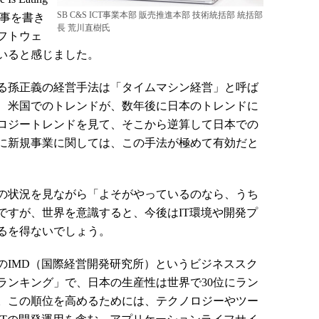
SB C&S ICT事業本部 販売推進本部 技術統括部 統括部
事を書き
長 荒川直樹氏
フトウェ
いると感じました。
る孫正義の経営手法は「タイムマシン経営」と呼ば
、米国でのトレンドが、数年後に日本のトレンドに
ロジートレンドを見て、そこから逆算して日本での
に新規事業に関しては、この手法が極めて有効だと
状況を見ながら「よそがやっているのなら、うち
ですが、世界を意識すると、今後はIT環境や開発プ
るを得ないでしょう。
IMD（国際経営開発研究所）というビジネススク
ランキング」で、日本の生産性は世界で30位にラン
。この順位を高めるためには、テクノロジーやツー