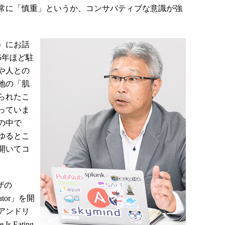
常に「慎重」というか、コンサバティブな意識が強
）にお話
5年ほど駐
や人との
地の「肌
られたこ
っていま
の中で
ゆるとこ
開いてコ
ザの
gator」を開
アンドリ
s Eating