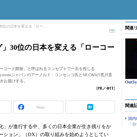
0位の日本を変える「ロー...
関連
」30位の日本を変える「ローコー
ローコード開発」と呼ばれるコンセプトで一石を投じる
tSystemsジャパンのアーノルド・コンセンコ氏とSB C&Sの荒川直
きお届けする。
OutSy
[
PR／＠IT
]
関連
Share
国内
「ロ
化」が進行する中、多くの日本企業が生き残りをか
ーション」（DX）の取り組みを始めようとしてい