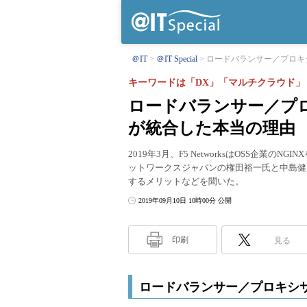
＠IT
＠IT Special
ロードバランサー／プロキシサ
キーワードは「DX」「マルチクラウド」
ロードバランサー／プロ
が統合した本当の理由
2019年3月、F5 NetworksはOSS企業のNG
ットワークスジャパンの権田裕一氏と中島健
するメリットなどを聞いた。
2019年09月10日 10時00分 公開
印刷
見る
ロードバランサー／プロキシ