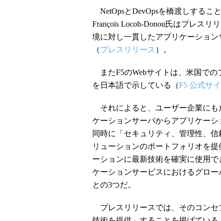
NetOpsとDevOpsを橋渡しする
François Locoh-Donou
境に対し一貫したアプリケーション
（
プレスリリース
）。
またF5のWebサイトは、米国で
を日本語で示している（
F5 公式サ
それによると、ユーザー企業にも
ケーションサーバからアプリケーシ
同時に「セキュリティ、管理性、信
リューションのポートフォリオを提
ーションに最新技術を確実に使用で
ケーションサービスにおけるグロー
との3つだ。
プレスリリースでは、そのコンセプト
技術を提供」することを掲げている