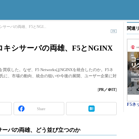
ーバの両雄、F5とNGI...
関連
キシサーバの両雄、F5とNGINX
INXを買収した。なぜ、F5 NetworksはNGINXを統合したのか。F5ネ
氏に、市場の動向、統合の狙いや今後の展開、ユーザー企業に対
[
PR／＠IT
]
F5
Share
サーバの両雄、どう並び立つのか