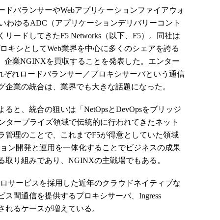
ドバランサーやWebアプリケーションファイアウォ
いわゆるADC（アプリケーションデリバリーコント
ドしてきたF5 Networks（以下、F5）。同社は
スプロキシとしてWeb業界を中心に多くのシェアを誇る
）企業NGINXを買収することを発表した。エンター
それぞれロードバランサー／プロキシサーバという通信
グ企業の統合は、業界でも大きな話題になった。
、統合の狙いは「NetOpsとDevOpsをブリッジ
、エンタープライズ領域で伝統的に行われてきたネット
ラ管理のことで、これまでF5が得意としていた領域
ーション開発と運用を一体化することでビジネスの成果
取り組みであり、NGINXの主戦場でもある。
クロサービスを採用した近年のクラウドネイティブな
間通信を提供するプロキシサーバ、Ingress
で利用されるケースが増えている。